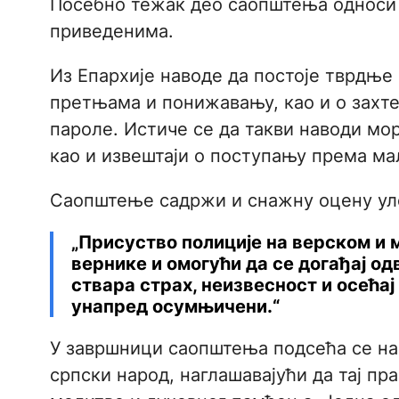
Посебно тежак део саопштења односи
приведенима.
Из Епархије наводе да постоје тврдње
претњама и понижавању, као и о захте
пароле. Истиче се да такви наводи мо
као и извештаји о поступању према м
Саопштење садржи и снажну оцену уло
„Присуство полиције на верском и 
вернике и омогући да се догађај од
ствара страх, неизвесност и осећај
унапред осумњичени.“
У завршници саопштења подсећа се на 
српски народ, наглашавајући да тај пр