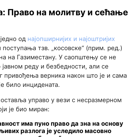
: Право на молитву и сећање
 једно од
најопширнијих и најоштријих
поступања тзв. „косовске“ (прим. ред.)
а на Газиместану. У саопштењу се не
 јавном реду и безбедности, али се
г привођења верника након што је и сама
је било инцидената.
поставља управо у вези с несразмерном
ји је био миран:
јавност има пуно право да зна на основу
рљивих разлога је уследило масовно