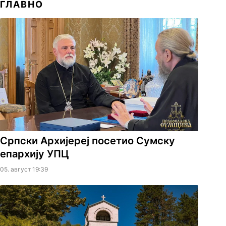
ГЛАВНО
Српски Архијереј посетио Сумску
епархију УПЦ
05. август 19:39