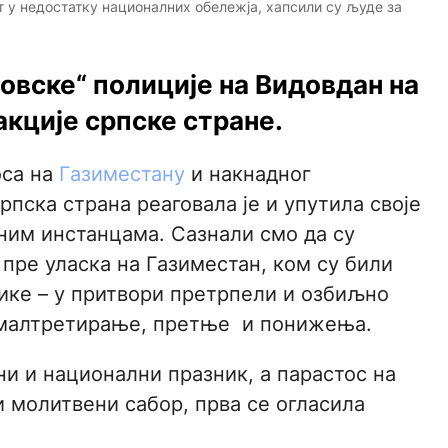
т у недостатку националних обележја, хапсили су људе за
овске“ полиције на Видовдан на
кције српске стране.
оса на
Газиместану
и накнадног
пска страна реаговала је и упутила своје
ним инстанцама. Сазнали смо да су
ре уласка на Газиместан, ком су били
ике – у притвори претрпели и озбиљно
 малтретирање, претње и понижења.
ни и национални празник, а парастос на
и молитвени сабор, прва се огласила