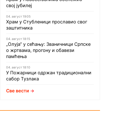
свој јубилеј
04. август 19:05
Храм у Стубленици прославио свог
заштитника
04. август 18:15
„Олуја“ у сећању: Званичници Српске
о жртвама, прогону и обавези
памћења
04. август 18:10
У Пожарници одржан традиционални
сабор Тузлака
Све вести