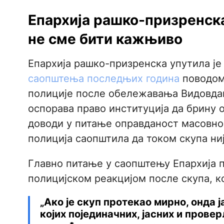
Епархија рашко-призренска
не сме бити кажњиво
Епархија рашко-призренска упутила је
саопштења последњих година
поводом 
полиције после обележавања Видовдан
оспорава право институција да брину о
доводи у питање оправданост масовно
полиција саопштила да током скупа ни
Главно питање у саопштењу Епархија 
полицијском реакцијом после скупа, ко
„Ако је скуп протекао мирно, онда 
којих појединачних, јасних и прове