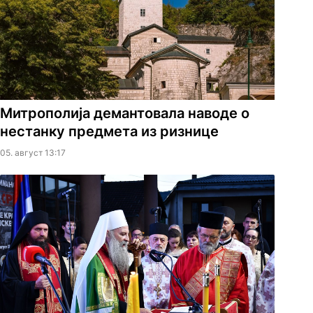
Митрополија демантовала наводе о
нестанку предмета из ризнице
05. август 13:17