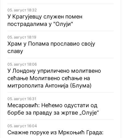
05. август 18:32
У Крагујевцу служен помен
пострадалима у "Олуји"
05. август 18:19
Храм у Попама прославио своју
славу
05. август 18:06
У Лондону уприличено молитвено
сећање Молитвено сећање на
митрополита Антонија (Блума)
05. август 16:31
Месаровић: Нећемо одустати од
борбе за правду за жртве „Олује“
05. август 16:04
Снажне поруке из Мркоњић Града: