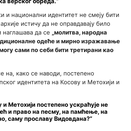
а верског обреда.“
и и национални идентитет не смеју бити
архије истичу да не оправдавају било
и наглашава да се
„молитва, народна
адиционалне одеће и мирно изражавање
могу сами по себи бити третирани као
е на, како се наводи, постепено
ског идентитета на Косову и Метохији и
 и Метохији постепено ускраћује не
ћ и право на песму, на памћење, на
но, саму прославу Видовдана?“