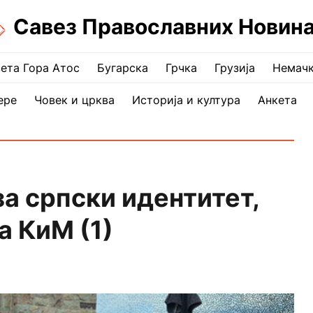
Савез Православних Новин
ета Гора Атос
Бугарска
Грчка
Грузија
Немач
ере
Човек и црква
Историја и култура
Анкета
а српски идентитет,
а КиМ (1)