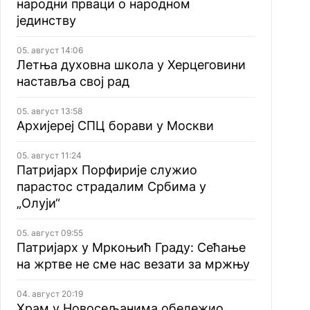
народни прваци о народном
јединству
05. август 14:06
Летња духовна школа у Херцеговини
наставља свој рад
05. август 13:58
Архијереј СПЦ борави у Москви
05. август 11:24
Патријарх Порфирије служио
парастос страдалим Србима у
„Олуји“
05. август 09:55
Патријарх у Мркоњић Граду: Сећање
на жртве не сме нас везати за мржњу
04. август 20:19
Храм у Новосељанима обележио