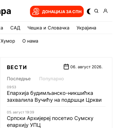
ара
ДОНАЦИЈА ЗА СПН
ка
САД
Чешка и Словачка
Украјина
Хумор
О нама
ВЕСТИ
06. август 2026.
Последње
Популарно
09:53
Епархија будимљанско-никшићка
захвалила Вучићу на подршци Цркви
05. август 19:39
Српски Архијереј посетио Сумску
епархију УПЦ