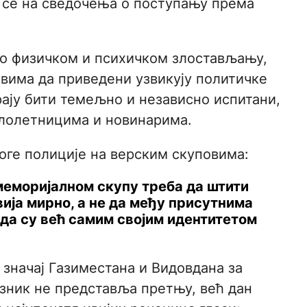
 се на сведочења о поступању према
 о физичком и психичком злостављању,
вима да приведени узвикују политичке
рају бити темељно и независно испитани,
алолетницима и новинарима.
ге полиције на верским скуповима:
меморијалном скупу треба да штити
вија мирно, а не да међу присутнима
 да су већ самим својим идентитетом
значај Газиместана и Видовдана за
азник не представља претњу, већ дан