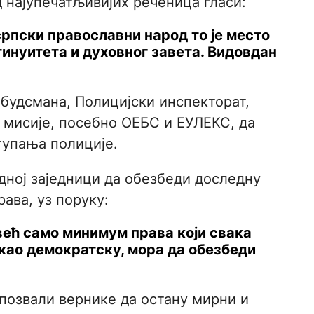
 најупечатљивијих реченица гласи:
српски православни народ то је место
тинуитета и духовног завета. Видовдан
мбудсмана, Полицијски инспекторат,
 мисије, посебно ОЕБС и ЕУЛЕКС, да
тупања полиције.
дној заједници да обезбеди доследну
ава, уз поруку:
већ само минимум права који свака
 као демократску, мора да обезбеди
 позвали вернике да остану мирни и