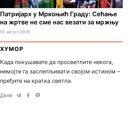
Патријарх у Мркоњић Граду: Сећање
на жртве не сме нас везати за мржњу
05. август 09:55
ХУМОР
Када покушавате да просветлите некога,
немојте га заслепљивати својом истином –
пређите на кратка светла.
Дели