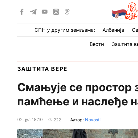
СПН у другим земљама:
Албанија
Св
Вести
Заштита в
ЗАШТИТА ВЕРЕ
Смањује се простор з
памћење и наслеђе н
02. јул 18:10
Аутор:
Novosti
222