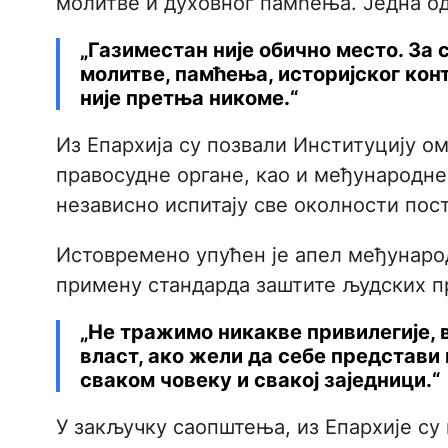
молитве и духовног памћења. Једна од
„Газиместан није обично место. За 
молитве, памћења, историјског кон
није претња никоме.“
Из Епархија су позвали Институцију о
правосудне органе, као и међународне
независно испитају све околности пос
Истовремено упућен је апел међунаро
примену стандарда заштите људских пр
„Не тражимо никакве привилегије, 
власт, ако жели да себе представи
сваком човеку и свакој заједници.“
У закључку саопштења, из Епархије су