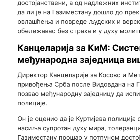
достојанствени, а од надлежних инсти
да ли је на Газиместану дошло до пре
овлашћења и повреде људских и верски
обележавао без страха и у духу молит
Канцеларија за КиМ: Систе
међународна заједница виш
Директор Канцеларије за Косово и Мет
привођења Срба после Видовдана на Г
позвао међународну заједницу да испи
полиције.
Он је оценио да је Куртијева полиција
насиља супротан духу мира, толеранци
Газиместану прошао у потпуном достој