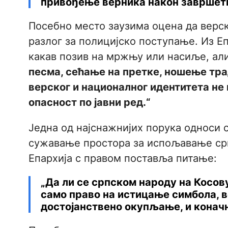
привођење верника након завршетк
Посебно место заузима оцена да верск
разлог за полицијско поступање. Из Еп
какав позив на мржњу или насиље, ал
песма, сећање на претке, ношење тр
верског и националног идентитета не 
опасност по јавни ред.“
Једна од најснажнијих порука односи с
сужавање простора за испољавање срп
Епархија с правом поставља питање:
„Да ли се српском народу на Косову
само право на истицање симбола, ве
достојанствено окупљање, и конач