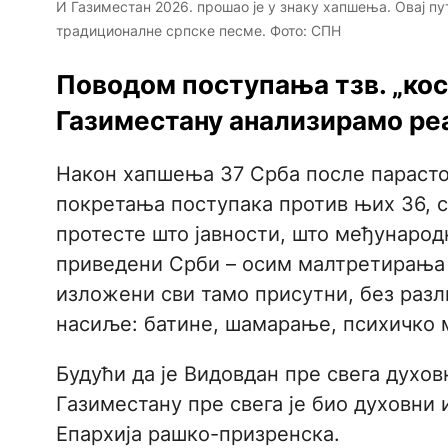
И Газиместан 2026. прошао је у знаку хапшења. Овај пу
традиционалне српске песме. Фото: СПН
Поводом поступања тзв. „кос
Газиместану анализирамо реа
Након хапшења 37 Срба после параст
покретања поступака против њих 36, ср
протесте што јавности, што међународ
приведени Срби – осим малтретирања п
изложени сви тамо присутни, без разл
насиље: батине, шамарање, психичко
Будући да је Видовдан пре свега духов
Газиместану пре свега је био духовни 
Епархија рашко-призренска.