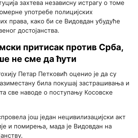
туција захтева независну истрагу о томе
комерне употребе полицијских
х права, како би се Видовдан убудуће
веног достојанства.
мски притисак против Срба,
е не сме да ћути
охију Петар Петковић оценио је да су
азиместану била покушај застрашивања и
та све наводе о поступању Косовске
 спровела још један нецивилизацијски акт
је и помирења, мада је Видовдан на
анству.