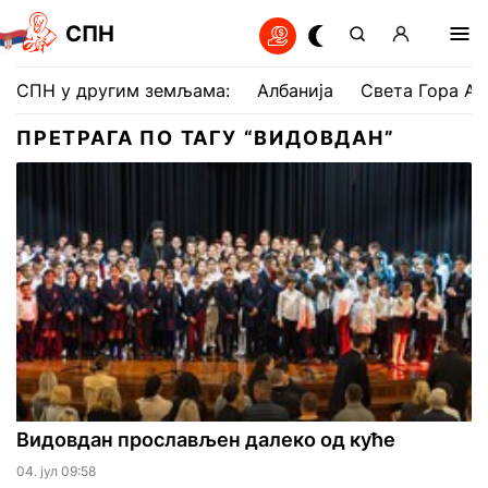
СПН
СПН у другим земљама:
Албанија
Света Гора Ат
ПРЕТРАГА ПО ТАГУ “ВИДОВДАН”
Видовдан прослављен далеко од куће
04. јул 09:58