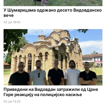
У Шумарицама одржано десето Видовданско
вече
02. јул 16:42
Приведени на Видовдан затражили од Црне
Горе реакцију на полицијско насиље
02. јул 13:23