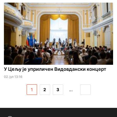
У Цељу је уприличен Видовдански концерт
02. јул 13:16
1
2
3
...