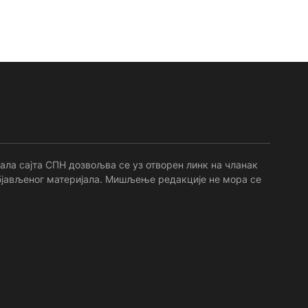
ала сајта СПН дозвољва се уз отворен линк на чланак
 објављеног материјала. Мишљење редакције не мора се