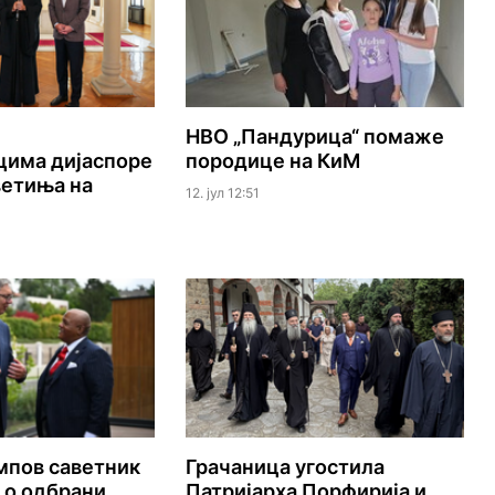
НВО „Пандурица“ помаже
цима дијаспоре
породице на КиМ
ветиња на
12. јул 12:51
мпов саветник
Грачаница угостила
 о одбрани
Патријарха Порфирија и