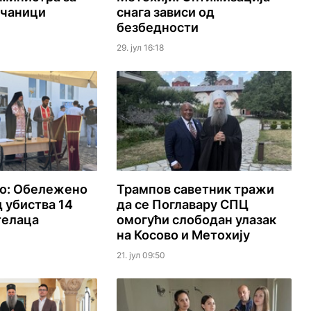
ачаници
снага зависи од
безбедности
29. јул 16:18
ко: Обележено
Трампов саветник тражи
д убиства 14
да се Поглавару СПЦ
телаца
омогући слободан улазак
на Косово и Метохију
21. јул 09:50