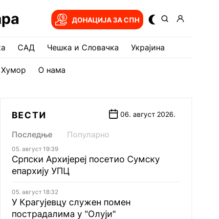
ара
ДОНАЦИЈА ЗА СПН
ка
САД
Чешка и Словачка
Украјина
Хумор
О нама
ВЕСТИ
06. август 2026.
Последње
Популарно
05. август 19:39
Српски Архијереј посетио Сумску
епархију УПЦ
05. август 18:32
У Крагујевцу служен помен
пострадалима у "Олуји"