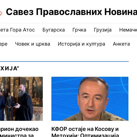
Савез Православних Новин
ета Гора Атос
Бугарска
Грчка
Грузија
Немач
ере
Човек и црква
Историја и култура
Анкета
ОХИЈА”
арион дочекао
КФОР остаје на Косову и
министра за
Метохији: Оптимизација