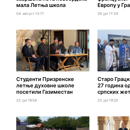
мала Летња школа
Европу у Гр
04. август 13:17
29. јул 17:34
Студенти Призренске
Старо Грац
летње духовне школе
27 година о
посетили Газиместан
српских же
23. јул 19:54
23. јул 19:20