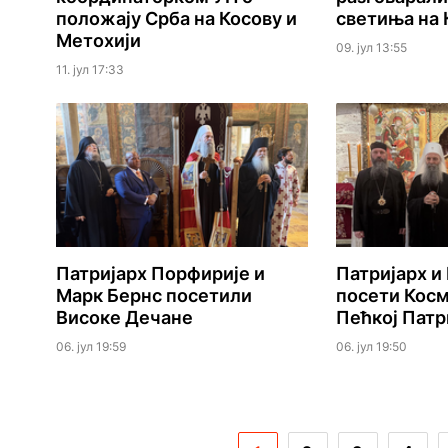
положају Срба на Косову и
светиња на
Метохији
09. јул 13:55
11. јул 17:33
Патријарх Порфирије и
Патријарх и
Марк Бернс посетили
посети Косм
Високе Дечане
Пећкој Патр
06. јул 19:59
06. јул 19:50