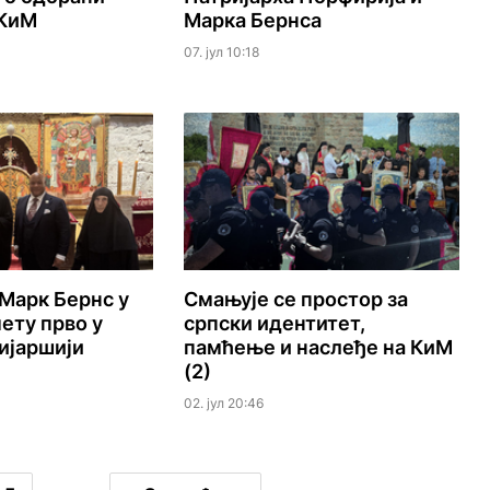
 КиМ
Марка Бернса
07. јул 10:18
 Марк Бернс у
Смањује се простор за
ету прво у
српски идентитет,
ијаршији
памћење и наслеђе на КиМ
(2)
02. јул 20:46