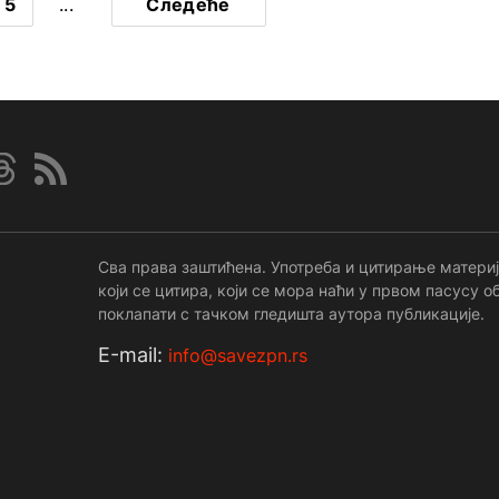
5
...
Следеће
Сва права заштићена. Употреба и цитирање материј
који се цитира, који се мора наћи у првом пасусу
поклапати с тачком гледишта аутора публикације.
Е-mail:
info@savezpn.rs