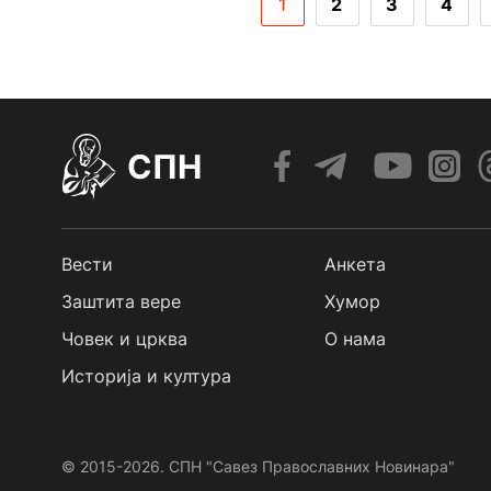
1
2
3
4
СПН
Вести
Анкета
Заштита вере
Хумор
Човек и црква
О нама
Историја и култура
© 2015-2026. СПН "Савез Православних Новинара"