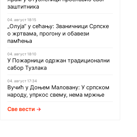
заштитника
04. август 18:15
„Олуја“ у сећању: Званичници Српске
о жртвама, прогону и обавези
памћења
04. август 18:10
У Пожарници одржан традиционални
сабор Тузлака
04. август 17:34
Вучић у Доњем Маловану: У српском
народу, упркос свему, нема мржње
Све вести