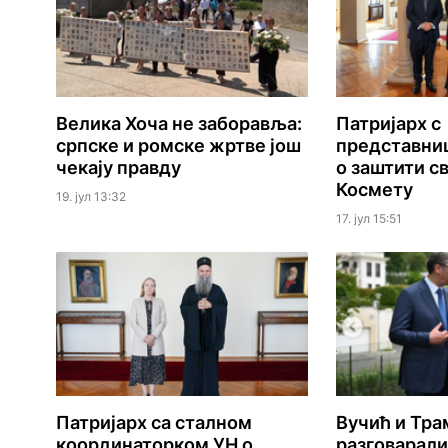
Велика Хоча не заборавља:
Патријарх с
српске и ромске жртве још
представни
чекају правду
о заштити с
Космету
19. јул 13:32
17. јул 15:51
Патријарх са сталном
Вучић и Тра
координаторком УН о
разговарали