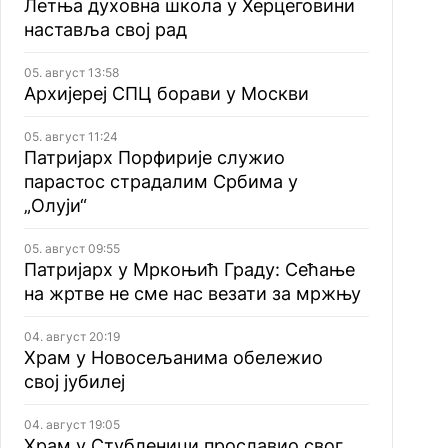
Летња духовна школа у Херцеговини
наставља свој рад
05. август 13:58
Архијереј СПЦ борави у Москви
05. август 11:24
Патријарх Порфирије служио
парастос страдалим Србима у
„Олуји“
05. август 09:55
Патријарх у Мркоњић Граду: Сећање
на жртве не сме нас везати за мржњу
04. август 20:19
Храм у Новосељанима обележио
свој јубилеј
04. август 19:05
Храм у Стубленици прославио свог