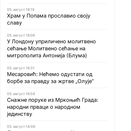
05. август 18:19
Храм у Попама прославио своју
славу
05. август 18:06
У Лондону уприличено молитвено
сећање Молитвено сећање на
митрополита Антонија (Блума)
05. август 16:31
Месаровић: Нећемо одустати од
борбе за правду за жртве „Олује“
05. август 16:04
Снажне поруке из Мркоњић Града:
народни прваци о народном
јединству
05. август 14:06