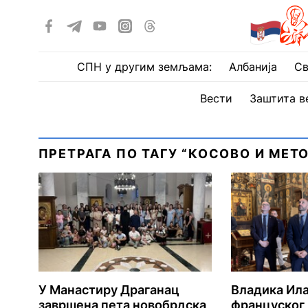
СПН у другим земљама:
Албанија
Св
Вести
Заштита в
ПРЕТРАГА ПО ТАГУ “КОСОВО И МЕТ
У Манастиру Драганац
Владика Ил
завршена пета новобрдска
француског 