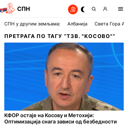
СПН
СПН у другим земљама:
Албанија
Света Гора Ат
ПРЕТРАГА ПО ТАГУ “ТЗВ. "КОСОВО"”
КФОР остаје на Косову и Метохији:
Оптимизација снага зависи од безбедности