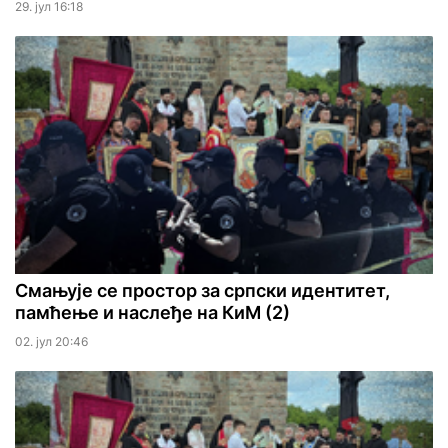
29. јул 16:18
Смањује се простор за српски идентитет,
памћење и наслеђе на КиМ (2)
02. јул 20:46