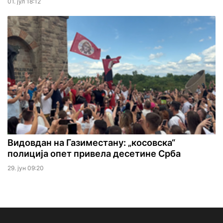
01. јул 18:12
Видовдан на Газиместану: „косовска“
полиција опет привела десетине Срба
29. јун 09:20