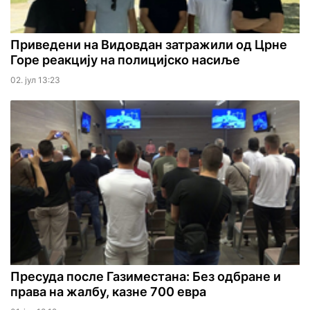
Приведени на Видовдан затражили од Црне
Горе реакцију на полицијско насиље
02. јул 13:23
Пресуда после Газиместана: Без одбране и
права на жалбу, казне 700 евра