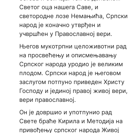
Светог оца нашега Саве, и
светородне лозе Немањића, Српски
народ је коначно утврђен и
учвршћен у Православној вери.
Његов мукотрпни целоживотни рад
на просвећењу и описмењавању
Српског народа уродио је великим
плодом. Српски народ је његовом
заслугом потпуно приведен Христу
Господу и јединој правој живој вери,
вери православној.
Он је довршио и употпунио рад
Свете браће Кирила и Методија на
привођењу српског народа Живој