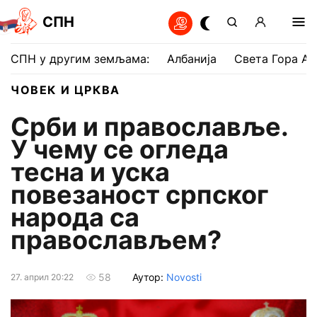
СПН
СПН у другим земљама:
Албанија
Света Гора Ат
ЧОВЕК И ЦРКВА
Срби и православље.
У чему се огледа
тесна и уска
повезаност српског
народа са
православљем?
Аутор:
Novosti
58
27. април 20:22