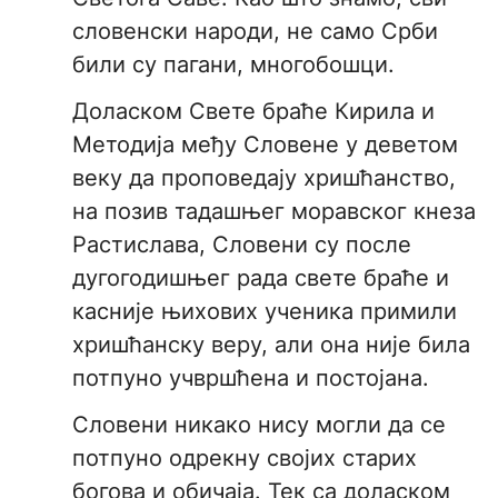
словенски народи, не само Срби
били су пагани, многобошци.
Доласком Свете браће Кирила и
Методија међу Словене у деветом
веку да проповедају хришћанство,
на позив тадашњег моравског кнеза
Растислава, Словени су после
дугогодишњег рада свете браће и
касније њихових ученика примили
хришћанску веру, али она није била
потпуно учвршћена и постојана.
Словени никако нису могли да се
потпуно одрекну својих старих
богова и обичаја. Тек са доласком