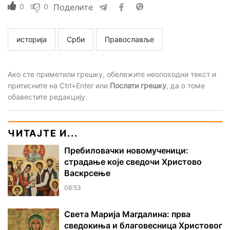
0
0
Поделите
историја
Срби
Православље
Ако сте приметили грешку, обележите неопоходни текст и
притисните на Ctrl+Enter или
Послати грешку
, да о томе
обавестите редакцију.
ЧИТАЈТЕ И...
Пребиловачки новомученици:
страдање које сведочи Христово
Васкрсење
08:53
Света Марија Магдалина: прва
сведокиња и благовесница Христовог