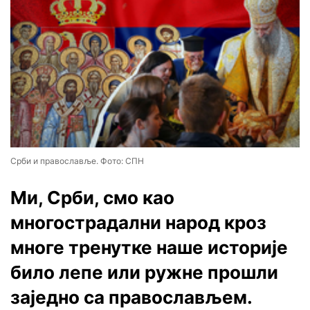
Срби и православље. Фото: СПН
Ми, Срби, смо као
многострадални народ кроз
многе тренутке наше историје
било лепе или ружне прошли
заједно са православљем.