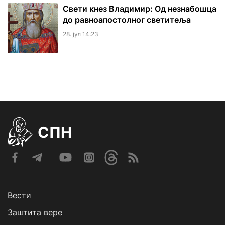
Свети кнез Владимир: Од незнабошца
до равноапостолног светитеља
28. јул 14:23
СПН
Вести
Заштита вере