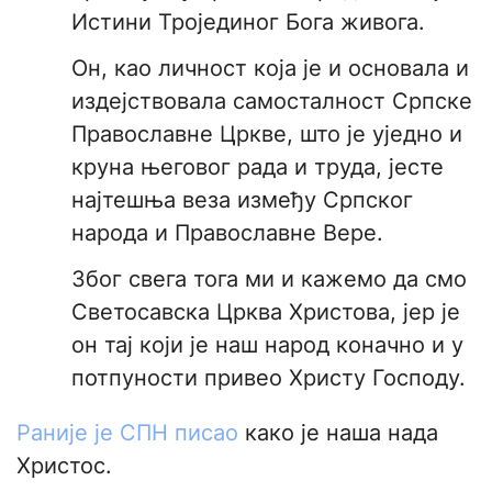
Истини Тројединог Бога живога.
Он, као личност која је и основала и
издејствовала самосталност Српске
Православне Цркве, што је уједно и
круна његовог рада и труда, јесте
најтешња веза између Српског
народа и Православне Вере.
Због свега тога ми и кажемо да смо
Светосавска Црква Христова, јер је
он тај који је наш народ коначно и у
потпуности привео Христу Господу.
Раније је СПН писао
како је наша нада
Христос.