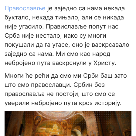
Православље
је заједно са нама некада
буктало, некада тињало, али се никада
није угасило. Правиславље попут нас
Срба није нестало, иако су многи
покушали да га угасе, оно је васкрсавало
заједно са нама. Ми смо као народ
небројено пута васкрснули у Христу.
Многи ће рећи да смо ми Срби баш зато
што смо православци. Србин без
православља не постоји, што смо се
уверили небројено пута кроз историју.