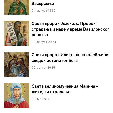
Васкрсења
04. август 12:50
Свети пророк Језекиљ: Пророк
страдања и наде у време Вавилонског
ропства
03. август 09:54
Свети пророк Илија – непоколебљиви
сведок истинитог Бога
02. август 19:15
Света великомученица Марина –
житије и страдање
30. јул 16:14