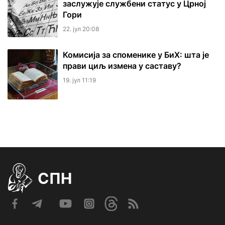
заслужује службени статус у Црној
Гори
22. јул 20:08
Комисија за споменике у БиХ: шта је
прави циљ измена у саставу?
19. јул 11:19
СПН