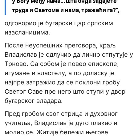
у Богу међу нама... шта онда задајете
труда и Светоме и нама, тражећи га?“,
одговорио је бугарски цар српским
изасланицима.
После неуспешних преговора, краљ
Владислав је одлучио да лично отпутује у
Трново. Са собом је повео епископе,
игумане и властелу, а по доласку је
најпре затражио да се поклони гробу
Светог Саве пре него што ступи у двор
бугарског владара.
Пред гробом свог стрица и духовног
учитеља, Владислав је дуго плакао и
молио се. Житије бележи његове