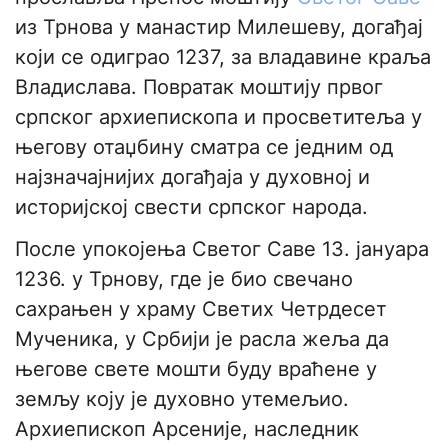
из Трнова у манастир Милешеву, догађај
који се одиграо 1237, за владавине краља
Владислава. Повратак моштију првог
српског архиепископа и просветитеља у
његову отаџбину сматра се једним од
најзначајнијих догађаја у духовној и
историјској свести српског народа.
После упокојења Светог Саве 13. јануара
1236. у Трнову, где је био свечано
сахрањен у храму Светих Четрдесет
Мученика, у Србији је расла жеља да
његове свете мошти буду враћене у
земљу коју је духовно утемељио.
Архиепископ Арсеније, наследник