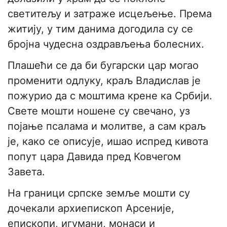
светитељу и затраже исцељење. Према
житију, у тим данима догодила су се
бројна чудесна оздрављења болесних.
Плашећи се да би бугарски цар могао
променити одлуку, краљ Владислав је
пожурио да с моштима крене ка Србији.
Свете мошти ношене су свечано, уз
појање псалама и молитве, а сам краљ
је, како се описује, ишао испред кивота
попут цара Давида пред Ковчегом
Завета.
На граници српске земље мошти су
дочекали архиепископ Арсеније,
епископи, игумани, монаси и