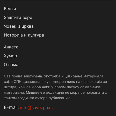
Вести
Заштита вере
Човек и црква
Историја и култура
Анкета
Хумор
О нама
Сва права заштићена. Употреба и цитирање материјала
сајта СПН дозвољва се уз отворен линк на чланак који се
цитира, који се мора наћи у првом пасусу објављеног
материјала. Мишљење редакције не мора се поклапати с
тачком гледишта аутора публикације.
Е-mail:
info@savezpn.rs