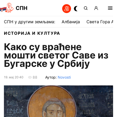
СПН
СПН у другим земљама:
Албанија
Света Гора Ат
ИСТОРИЈА И КУЛТУРА
Како су враћене
мошти светог Саве из
Бугарске у Србију
Аутор:
Novosti
88
19. мај 20:40