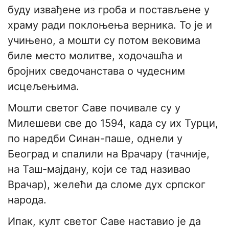
буду извађене из гроба и постављене у
храму ради поклоњења верника. То је и
учињено, а мошти су потом вековима
биле место молитве, ходочашћа и
бројних сведочанстава о чудесним
исцељењима.
Мошти светог Саве почивале су у
Милешеви све до 1594, када су их Турци,
по наредби Синан-паше, однели у
Београд и спалили на Врачару (тачније,
на Таш-мајдану, који се тад називао
Врачар), желећи да сломе дух српског
народа.
Ипак, култ светог Саве наставио је да