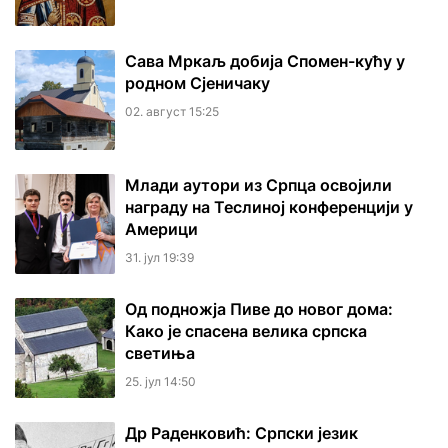
Сава Мркаљ добија Спомен-кућу у
родном Сјеничаку
02. август 15:25
Млади аутори из Српца освојили
награду на Теслиној конференцији у
Америци
31. јул 19:39
Од подножја Пиве до новог дома:
Како је спасена велика српска
светиња
25. јул 14:50
Др Раденковић: Српски језик