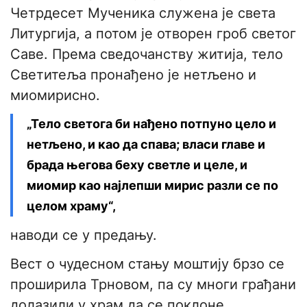
Четрдесет Мученика служена је света
Литургија, а потом је отворен гроб светог
Саве. Према сведочанству житија, тело
Светитеља пронађено је нетљено и
миомирисно.
„Тело светога би нађено потпуно цело и
нетљено, и као да спава; власи главе и
брада његова беху светле и целе, и
миомир као најлепши мирис разли се по
целом храму“,
наводи се у предању.
Вест о чудесном стању моштију брзо се
проширила Трновом, па су многи грађани
долазили у храм да се поклоне