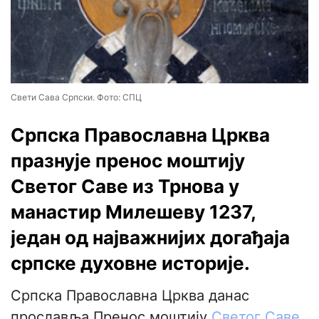
Свети Сава Српски. Фото: СПЦ
Српска Православна Црква
празнује пренос моштију
Светог Саве из Трнова у
манастир Милешеву 1237,
један од најважнијих догађаја
српске духовне историје.
Српска Православна Црква данас
прославља Пренос моштију
Светог Саве