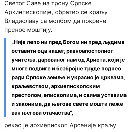
Светог Саве на трону Српске
Архиепископије, обратио се краљу
Владиславу са молбом да покрене
пренос моштију.
„Није лепо ни пред Богом ни пред људима
оставити оца нашег, равноапостолног
учитеља, дарованог нам од Христа, који је
многе подвиге и безбројне труде поднео
ради Српске земље и украсио је црквама,
краљевством, архиепископским
престолом, епископима, и свима уставима
и законима, да његове свете мошти леже
ван његова отачаства“,
рекао је архиепископ Арсеније краљу