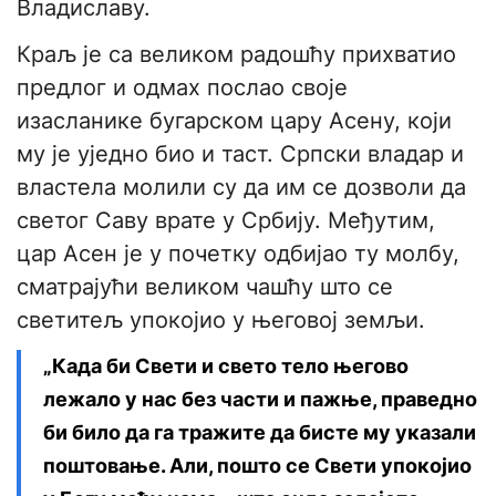
Владиславу.
Краљ је са великом радошћу прихватио
предлог и одмах послао своје
изасланике бугарском цару Асену, који
му је уједно био и таст. Српски владар и
властела молили су да им се дозволи да
светог Саву врате у Србију. Међутим,
цар Асен је у почетку одбијао ту молбу,
сматрајући великом чашћу што се
светитељ упокојио у његовој земљи.
„Када би Свети и свето тело његово
лежало у нас без части и пажње, праведно
би било да га тражите да бисте му указали
поштовање. Али, пошто се Свети упокојио