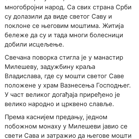
многобројни народ. Са свих страна Срби
су долазили да виде светог Саву и
поклоне се његовим моштима. Житија
бележе да су и тада многи болесници
добили исцељење.
Свечана поворка стигла је у манастир
Милешеву, задужбину краља
Владислава, где су мошти светог Саве
положене у храм Вазнесења Господњег.
У част великог догађаја приређено је
велико народно и црквено славље.
Према каснијем предању, једном
побожном монаху у Милешеви јавио се
свети Сава и затражио да његове мошти