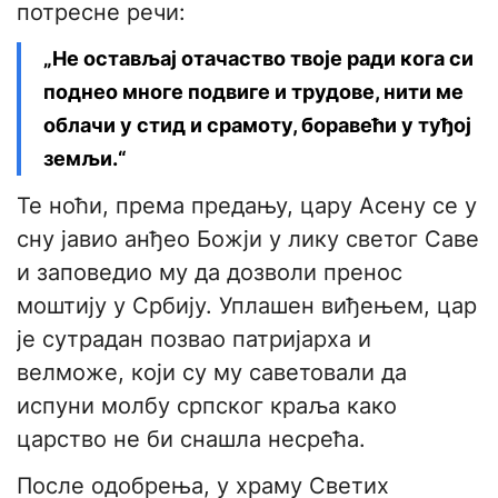
потресне речи:
„Не остављај отачаство твоје ради кога си
поднео многе подвиге и трудове, нити ме
облачи у стид и срамоту, боравећи у туђој
земљи.“
Те ноћи, према предању, цару Асену се у
сну јавио анђео Божји у лику светог Саве
и заповедио му да дозволи пренос
моштију у Србију. Уплашен виђењем, цар
је сутрадан позвао патријарха и
велможе, који су му саветовали да
испуни молбу српског краља како
царство не би снашла несрећа.
После одобрења, у храму Светих