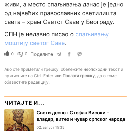
живи, а место спаљивања данас је једно
од највећих православних светилишта
света – храм Светог Саве у Београду.
СПН је недавно писао о
спаљивању
моштију светог Саве
.
0
0
Поделите
Ако сте приметили грешку, обележите неопоходни текст и
притисните на Ctrl+Enter или
Послати грешку
, да о томе
обавестите редакцију.
ЧИТАЈТЕ И...
Свети деспот Стефан Високи –
владар, витез и чувар српског народа
02. август 15:35