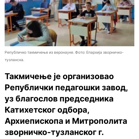
Републичко такмичење из веронауке. Фото: Епархија зворничко-
тузланска.
Такмичење је организовао
Републички педагошки завод,
уз благослов председника
Катихетског одбора,
Архиепископа и Митрополита
зворничко-тузланског г.