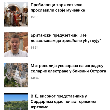
Пребиловци торжествено
прославили своје мученике
15:38
Британски предузетник: „Не
дозвољавам да хришћане ућуткују“
14:54
Митрополија упозорава на изградњу
соларне електране у близини Острога
14:34
В.Д. високог представника у
Сердарима одао почаст српским
жртвама