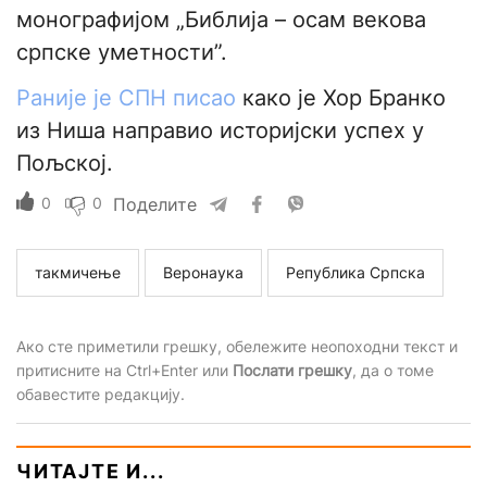
монографијом „Библија – осам векова
српске уметности”.
Раније је СПН писао
како је Хор Бранко
из Ниша направио историјски успех у
Пољској.
0
0
Поделите
такмичење
Веронаука
Република Српска
Ако сте приметили грешку, обележите неопоходни текст и
притисните на Ctrl+Enter или
Послати грешку
, да о томе
обавестите редакцију.
ЧИТАЈТЕ И...