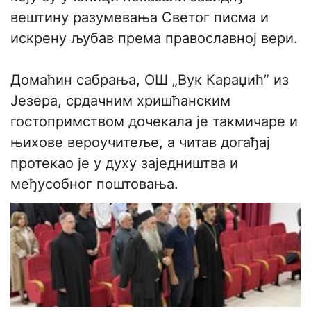
вештину разумевања Светог писма и
искрену љубав према православној вери.
Домаћин сабрања, ОШ „Вук Караџић” из
Језера, срдачним хришћанским
гостопримством дочекала је такмичаре и
њихове вероучитеље, а читав догађај
протекао је у духу заједништва и
међусобног поштовања.