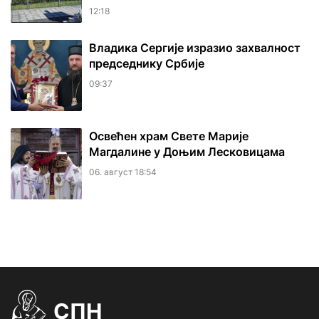
12:18
Владика Сергије изразио захвалност
председнику Србије
09:37
Освећен храм Свете Марије
Магдалине у Доњим Лесковицама
06. август 18:54
СПН