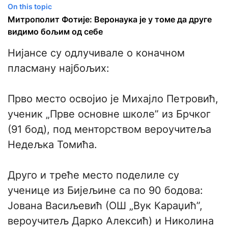
On this topic
Митрополит Фотије: Веронаука је у томе да друге
видимо бољим од себе
Нијансе су одлучивале о коначном
пласману најбољих:
Прво место освојио је Михајло Петровић,
ученик „Прве основне школе” из Брчког
(91 бод), под менторством вероучитеља
Недељка Томића.
Друго и треће место поделиле су
ученице из Бијељине са по 90 бодова:
Јована Васиљевић (ОШ „Вук Караџић”,
вероучитељ Дарко Алексић) и Николина