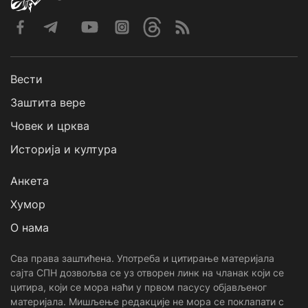
Вести
Заштита вере
Човек и црква
Историја и култура
Анкета
Хумор
О нама
Сва права заштићена. Употреба и цитирање материјала
сајта СПН дозвољва се уз отворен линк на чланак који се
цитира, који се мора наћи у првом пасусу објављеног
материјала. Мишљење редакције не мора се поклапати с