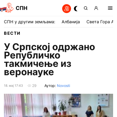
СПН
СПН у другим земљама:
Албанија
Света Гора Ат
ВЕСТИ
У Српској одржано
Републичко
такмичење из
веронауке
Аутор:
Novosti
29
18. мај 17:43