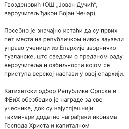
Гвозденовић (ОШ „Јован Дучић”,
вероучитељ ђакон Бојан Чечар).
Посебно је значајно истаћи да су првих
пет места на републичком нивоу заузели
управо ученици из Епархије зворничко-
тузланске, што сведочи о преданом раду
вероучитеља и озбиљности којом се
приступа верској настави у овој епархији.
Катихетски одбор Републике Српске и
ФБиХ обезбедио је награде за све
учеснике, док су најуспјешнији
такмичари додатно награђени иконама
Господа Христа и капиталном