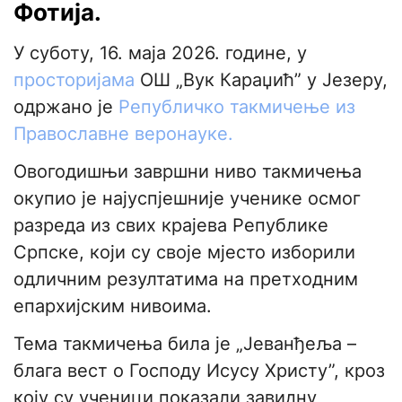
Фотија.
У суботу, 16. маја 2026. године, у
просторијама
ОШ „Вук Караџић” у Језеру,
одржано је
Републичко такмичење из
Православне веронауке.
Овогодишњи завршни ниво такмичења
окупио је најуспјешније ученике осмог
разреда из свих крајева Републике
Српске, који су своје мјесто изборили
одличним резултатима на претходним
епархијским нивоима.
Тема такмичења била је „Јеванђеља –
блага вест о Господу Исусу Христу”, кроз
коју су ученици показали завидну