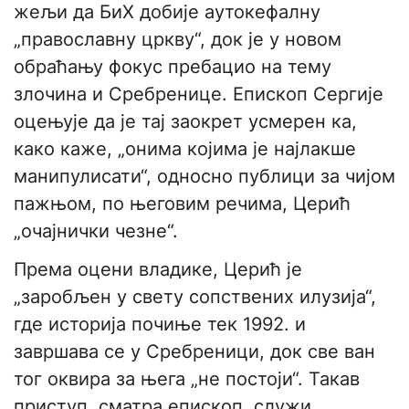
жељи да БиХ добије аутокефалну
„православну цркву“, док је у новом
обраћању фокус пребацио на тему
злочина и Сребренице. Епископ Сергије
оцењује да је тај заокрет усмерен ка,
како каже, „онима којима је најлакше
манипулисати“, односно публици за чијом
пажњом, по његовим речима, Церић
„очајнички чезне“.
Према оцени владике, Церић је
„заробљен у свету сопствених илузија“,
где историја почиње тек 1992. и
завршава се у Сребреници, док све ван
тог оквира за њега „не постоји“. Такав
приступ, сматра епископ, служи