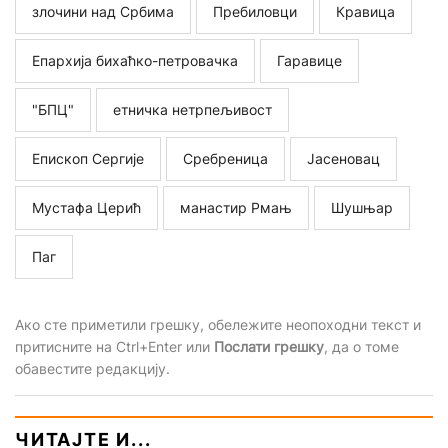
злочини над Србима
Пребиловци
Кравица
Епархија бихаћко-петровачка
Гаравице
"БПЦ"
етничка нетрпељивост
Епископ Сергије
Сребреница
Јасеновац
Мустафа Церић
манастир Рмањ
Шушњар
Паг
Ако сте приметили грешку, обележите неопоходни текст и
притисните на Ctrl+Enter или
Послати грешку
, да о томе
обавестите редакцију.
ЧИТАЈТЕ И...