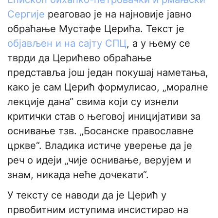
Сергије
реаговао је на најновије јавно
обраћање Мустафе Церића. Текст је
објављен и на сајту СПЦ
, а у њему се
тврди да Церићево обраћање
представља још један покушај наметања,
како је сам Церић формулисао, „моралне
лекције дана“ свима који су изнели
критички став о његовој иницијативи за
оснивање тзв. „Босанске православне
цркве“. Владика истиче уверење да је
реч о идеји „чије оснивање, верујем и
знам, никада неће дочекати“.
У тексту се наводи да је Церић у
првобитним иступима инсистирао на