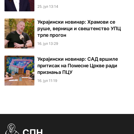
25. јул 13:14
Украјински новинар: Храмови се
руше, верници и свештенство УПЦ
трпе прогон
16. јул 13:29
Украјински новинар: САД вршиле
притисак на Помесне Цркве ради
признања ПЦУ
16. јул 11:19
СПН