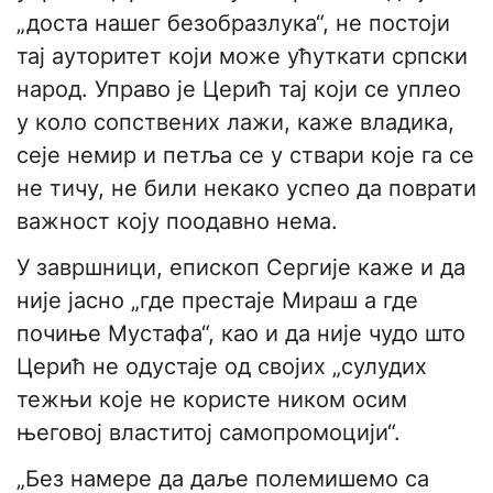
„доста нашег безобразлука“, не постоји
тај ауторитет који може ућуткати српски
народ. Управо је Церић тај који се уплео
у коло сопствених лажи, каже владика,
сеје немир и петља се у ствари које га се
не тичу, не били некако успео да поврати
важност коју поодавно нема.
У завршници, епископ Сергије каже и да
није јасно „где престаје Мираш а где
почиње Мустафа“, као и да није чудо што
Церић не одустаје од својих „сулудих
тежњи које не користе ником осим
његовој властитој самопромоцији“.
„Без намере да даље полемишемо са