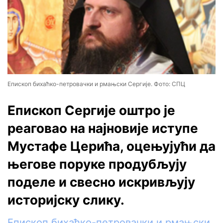
Епископ бихаћко-петровачки и рмањски Сергије. Фото: СПЦ
Епископ Сергије оштро је
реаговао на најновије иступе
Мустафе Церића, оцењујући да
његове поруке продубљују
поделе и свесно искривљују
историјску слику.
Епископ бихаћко-петровачки и рмањски