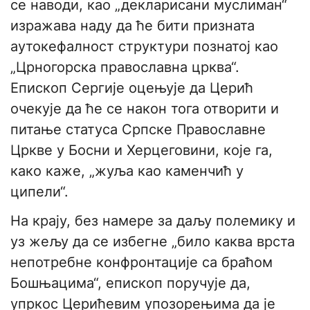
се наводи, као „декларисани муслиман“
изражава наду да ће бити призната
аутокефалност структури познатој као
„Црногорска православна црква“.
Епископ Сергије оцењује да Церић
очекује да ће се након тога отворити и
питање статуса Српске Православне
Цркве у Босни и Херцеговини, које га,
како каже, „жуља као каменчић у
ципели“.
На крају, без намере за даљу полемику и
уз жељу да се избегне „било каква врста
непотребне конфронтације са браћом
Бошњацима“, епископ поручује да,
упркос Церићевим упозорењима да је