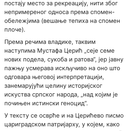
постају место за рекреацију, нити због
непримереног односа према спомен-
обележјима (вешање тепиха на спомен
плоче).
Према речима владике, таквим
наступима Мустафа Церић „сеје семе
нових подела, сукоба и ратова“, јер јавну
пажњу усмерава искључиво на оно што
одговара његовој интерпретацији,
занемарујући целину историјског
искуства српског народа, „над којим је
почињен истински геноцид“.
У тексту се осврће и на Церићево писмо
цариградском патријарху, у којем, како