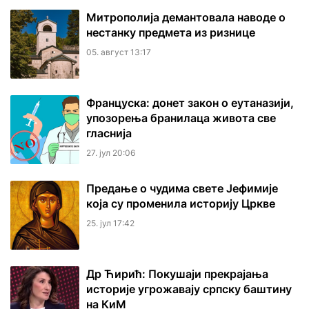
Митрополија демантовала наводе о
нестанку предмета из ризнице
05. август 13:17
Француска: донет закон о еутаназији,
упозорења бранилаца живота све
гласнија
27. јул 20:06
Предање о чудима свете Јефимије
која су променила историју Цркве
25. јул 17:42
Др Ћирић: Покушаји прекрајања
историје угрожавају српску баштину
на КиМ