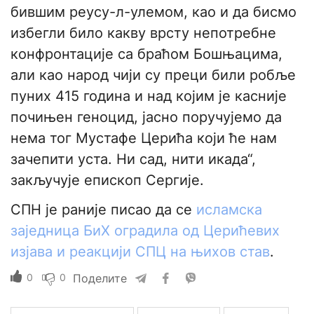
бившим реусу-л-улемом, као и да бисмо
избегли било какву врсту непотребне
конфронтације са браћом Бошњацима,
али као народ чији су преци били робље
пуних 415 година и над којим је касније
почињен геноцид, јасно поручујемо да
нема тог Мустафе Церића који ће нам
зачепити уста. Ни сад, нити икада“,
закључује епископ Сергије.
СПН је раније писао да се
исламска
заједница БиХ оградила од Церићевих
изјава и реакцији СПЦ на њихов став
.
0
0
Поделите