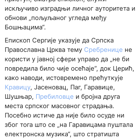
искључиво изградњи личног ауторитета и
обнови „пољуљаног угледа међу
Бошњацима“.
Епископ Сергије указује да Српска
Православна Црква тему
Сребренице
не
користи у јавној сфери управо да „не би
повредила било чије осећаје“, док Церић,
како наводи, истовремено прећуткује
Кравицу
, Јасеновац, Паг, Гаравице,
Шушњар,
Пребиловце
и бројна друга
места српског масовног страдања.
Посебно истиче да није било осуде ни
због тога што се „на Гаравицама пуштала
електронска музика“, што стратишта