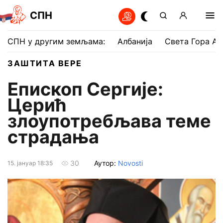
СПН
СПН у другим земљама:
Албанија
Света Гора Ат
ЗАШТИТА ВЕРЕ
Епископ Сергије:
Церић
злоупотребљава теме
страдања
Аутор:
Novosti
30
15. јануар 18:35