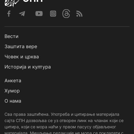
Вести
Заштита вере
Човек и црква
Историја и култура
Анкета
Хумор
О нама
Сва права заштићена. Употреба и цитирање материјала
сајта СПН дозвољва се уз отворен линк на чланак који се
цитира, који се мора наћи у првом пасусу објављеног
материјала. Мишљење редакције не мора се поклапати с