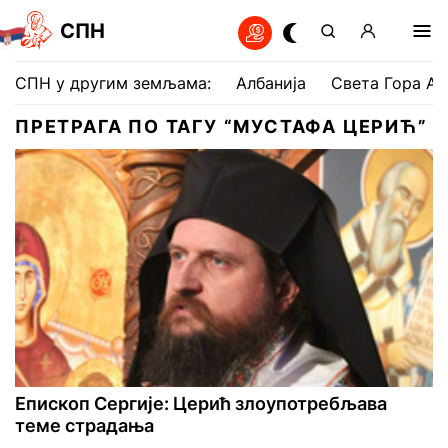
СПН
СПН у другим земљама:
Албанија
Света Гора Ат
ПРЕТРАГА ПО ТАГУ “МУСТАФА ЦЕРИЋ”
Епископ Сергије: Церић злоупотребљава
теме страдања