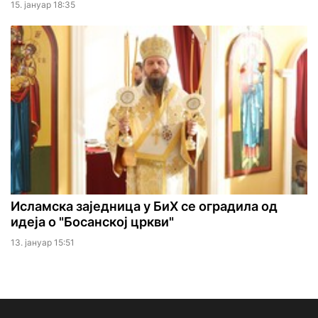
15. јануар 18:35
Исламска заједница у БиХ се оградила од
идеја о "Босанској цркви"
13. јануар 15:51