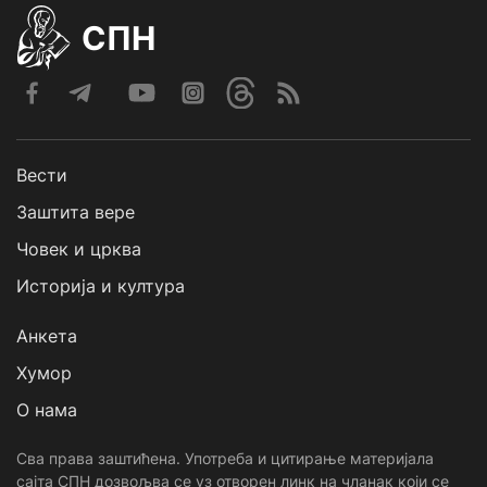
СПН
Вести
Заштита вере
Човек и црква
Историја и култура
Анкета
Хумор
О нама
Сва права заштићена. Употреба и цитирање материјала
сајта СПН дозвољва се уз отворен линк на чланак који се