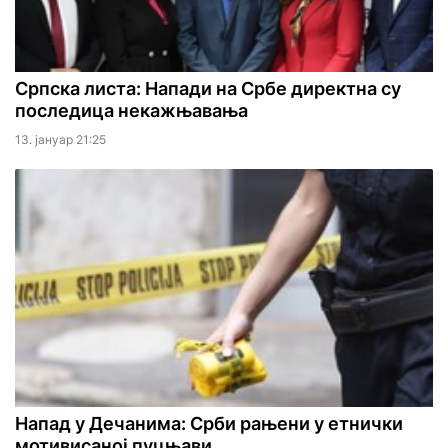
Српска листа: Напади на Србе директна су
последица некажњавања
13. јануар 21:25
Напад у Дечанима: Срби рањени у етнички
мотивисаној пуцњави