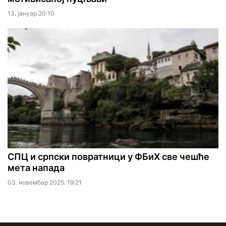
13. јануар 20:10
СПЦ и српски повратници у ФБиХ све чешће
мета напада
03. новембар 2025. 19:21