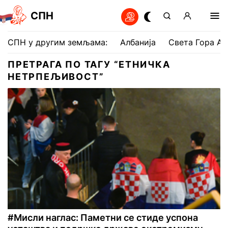
СПН
СПН у другим земљама:
Албанија
Света Гора Ат
ПРЕТРАГА ПО ТАГУ “ЕТНИЧКА
НЕТРПЕЉИВОСТ”
#Мисли наглас: Паметни се стиде успона