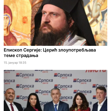
Епископ Сергије: Церић злоупотребљава
теме страдања
15. јануар 18:35