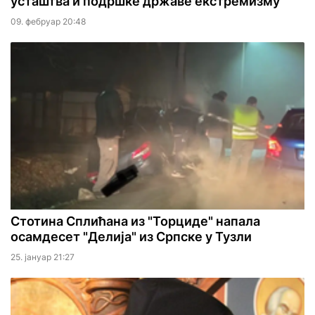
усташтва и подршке државе екстремизму
09. фебруар 20:48
Стотина Сплићана из "Торциде" напала
осамдесет "Делија" из Српске у Тузли
25. јануар 21:27