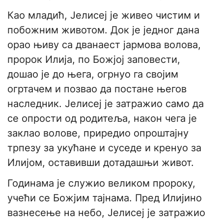
Као младић, Јелисеј је живео чистим и
побожним животом. Док је једног дана
орао њиву са дванаест јармова волова,
пророк Илија, по Божјој заповести,
дошао је до њега, огрнуо га својим
огртачем и позвао да постане његов
наследник. Јелисеј је затражио само да
се опрости од родитеља, након чега је
заклао волове, приредио опроштајну
трпезу за укућане и суседе и кренуо за
Илијом, оставивши дотадашњи живот.
Годинама је служио великом пророку,
учећи се Божјим тајнама. Пред Илијино
вазнесење на небо, Јелисеј је затражио