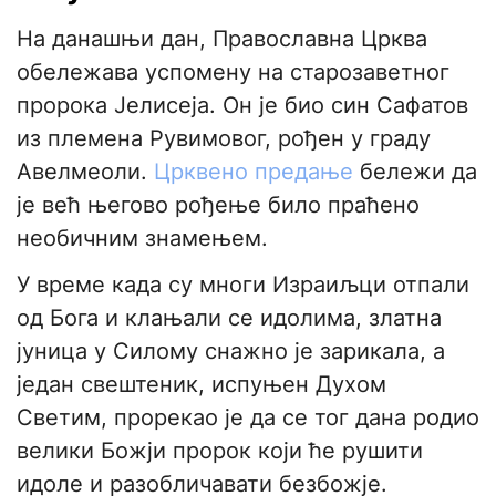
На данашњи дан, Православна Црква
обележава успомену на старозаветног
пророка Јелисеја. Он је био син Сафатов
из племена Рувимовог, рођен у граду
Авелмеоли.
Црквено предање
бележи да
је већ његово рођење било праћено
необичним знамењем.
У време када су многи Израиљци отпали
од Бога и клањали се идолима, златна
јуница у Силому снажно је зарикала, а
један свештеник, испуњен Духом
Светим, прорекао је да се тог дана родио
велики Божји пророк који ће рушити
идоле и разобличавати безбожје.