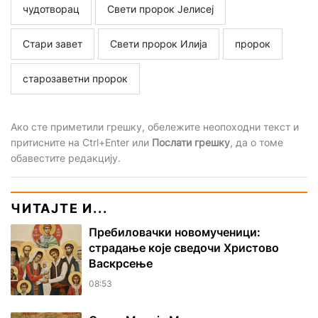
чудотворац
Свети пророк Јелисеј
Стари завет
Свети пророк Илија
пророк
старозаветни пророк
Ако сте приметили грешку, обележите неопоходни текст и
притисните на Ctrl+Enter или
Послати грешку
, да о томе
обавестите редакцију.
ЧИТАЈТЕ И...
Пребиловачки новомученици:
страдање које сведочи Христово
Васкрсење
08:53