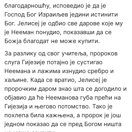
благодарношћу, исповедио је да је
Господ Бог Израиљев једини истинити
Бог. Јелисеј је одбио све дарове које му
је Нееман понудио, показавши да се
Божја благодат не може купити.
За разлику од свог учитеља, пророков
слуга Гијезије потајно је сустигао
Неемана и лажима изнудио сребро и
хаљине. Када се вратио, Јелисеј је
пророчким даром знао шта се догодило и
објавио да ће Нееманова губа прећи на
Гијезија и његово потомство. Тако је
похлепа била кажњена, а пророк је још
једном показао да се пред Богом ништа