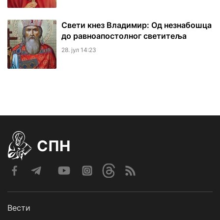
Свети кнез Владимир: Од незнабошца
до равноапостолног светитеља
28. јул 14:23
СПН
Вести