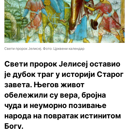
Свети пророк Јелисеј. Фото: Црквени календар
Свети пророк Јелисеј оставио
је дубок траг у историји Старог
завета. Његов живот
обележили су вера, бројна
чуда и неуморно позивање
народа на повратак истинитом
Богу.