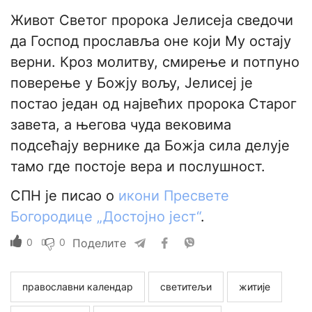
Живот Светог пророка Јелисеја сведочи
да Господ прославља оне који Му остају
верни. Кроз молитву, смирење и потпуно
поверење у Божју вољу, Јелисеј је
постао један од највећих пророка Старог
завета, а његова чуда вековима
подсећају вернике да Божја сила делује
тамо где постоје вера и послушност.
СПН је писао о
икони Пресвете
Богородице „Достојно јест“
.
0
0
Поделите
православни календар
светитељи
житије