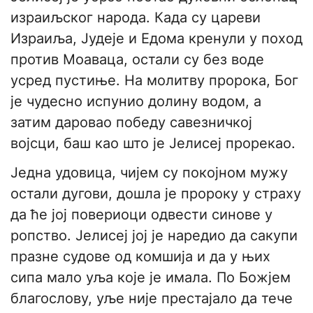
израиљског народа. Када су цареви
Израиља, Јудеје и Едома кренули у поход
против Моаваца, остали су без воде
усред пустиње. На молитву пророка, Бог
је чудесно испунио долину водом, а
затим даровао победу савезничкој
војсци, баш као што је Јелисеј прорекао.
Једна удовица, чијем су покојном мужу
остали дугови, дошла је пророку у страху
да ће јој повериоци одвести синове у
ропство. Јелисеј јој је наредио да сакупи
празне судове од комшија и да у њих
сипа мало уља које је имала. По Божјем
благослову, уље није престајало да тече