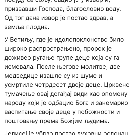
призвавши Господа, благословио воду.
Од тог дана извор је постао здрав, а
земља плодна.
У Ветиљу, где је идолопоклонство било
широко распрострањено, пророк је
доживео ругање групе деце која су га
исмевала. После његове молитве, две
медведице изашле су из шуме и
усмртиле четрдесет двоје деце. Црквено
тумачење овај догађај види као опомену
народу који је одбацио Бога и занемарио
васпитање своје деце у побожности и
поштовању према Божјим људима.
Јелисеј је убрзо постао духовни ослонац