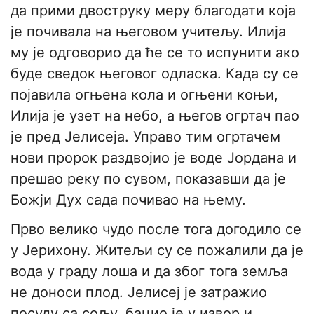
да прими двоструку меру благодати која
је почивала на његовом учитељу. Илија
му је одговорио да ће се то испунити ако
буде сведок његовог одласка. Када су се
појавила огњена кола и огњени коњи,
Илија је узет на небо, а његов огртач пао
је пред Јелисеја. Управо тим огртачем
нови пророк раздвојио је воде Јордана и
прешао реку по сувом, показавши да је
Божји Дух сада почивао на њему.
Прво велико чудо после тога догодило се
у Јерихону. Житељи су се пожалили да је
вода у граду лоша и да због тога земља
не доноси плод. Јелисеј је затражио
посуду са сољу, бацио је у извор и,