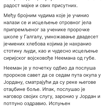
радост мајке и свих присутних.
Међу бројним чудима које је учинио
налази се и исцељење отровног јела
припремљеног за ученике пророчке
школе у Галгалу, умножавање двадесет
јечмених хлебова којима је нахранио
стотину људи, као и чудесно исцељење
сиријског војсковође Неемана од губе.
Нееман је у почетку одбио да послуша
пророков савет да се седам пута окупа у
Јордану, сматрајући да су реке његове
отаџбине боље. Ипак, послушао је
наговор својих слугу, заронио у Јордан и
потпуно оздравио. Испуњен