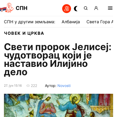
СПН
СПН у другим земљама:
Албанија
Света Гора Ат
ЧОВЕК И ЦРКВА
Свети пророк Јелисеј:
чудотворац који је
наставио Илијино
дело
Аутор:
Novosti
222
27. јун 15:16