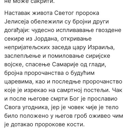
не може сакрити.
Наставак живота Светог пророка
Јелисеја обележили су бројни други
догађаји: чудесно испливавање гвоздене
секире из Јордана, откривање
непријатељских заседа цару Израиља,
заслепљење и помиловање сиријске
војске, спасење Самарије од глади,
бројна пророчанства о будућим
царевима, као и последње пророчанство
које је изрекао на самртној постељи. Чак
и после његове смрти Бог је прославио
Свога угодника, јер је човек чије је тело
било положено у његов гроб оживео чим
је дотакао пророкове кости.