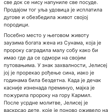
све док се нису напуниле све посуде.
Продајом тог уља удовица је исплатила
дугове и обезбедила живот својој
породици.
Посебно место у његовом животу
заузима богата жена из Сунама, која је
пророку саградила малу собу како би
имао где да се одмори на својим
путовањима. У знак захвалности, Јелисеј
јој је прорекао рођење сина, иако је
годинама била бездетна. Када је дечак
касније изненада преминуо, мајка је
пожурила пророку на гору Кармил.
После усрдне молитве, Јелисеј је
васкрсао дете, које је поново оживело на