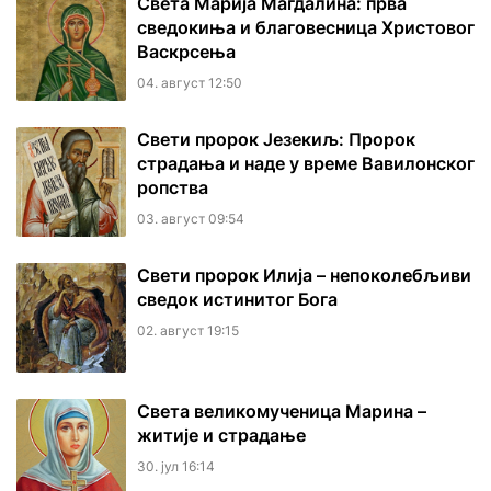
Света Марија Магдалина: прва
сведокиња и благовесница Христовог
Васкрсења
04. август 12:50
Свети пророк Језекиљ: Пророк
страдања и наде у време Вавилонског
ропства
03. август 09:54
Свети пророк Илија – непоколебљиви
сведок истинитог Бога
02. август 19:15
Света великомученица Марина –
житије и страдање
30. јул 16:14