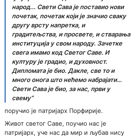
народ... Свети Сава је поставио нови
почетак, почетак који је значио сваку
другу врсту напретка, и
градитељства, и просвете, и стварања
институција у свом народу. Зачетке
свега имамо код Светог Саве. И
културу је градио, и духовност.
Дипломата је био. Дакле, све то и
много онога што нећемо набрајати…
Свети Сава је био, за нас, први у
свему“
поручио је патријарх Порфирије.
Живот светог Саве, поучио нас је
патријарх, уче нас да мир и љубав нису