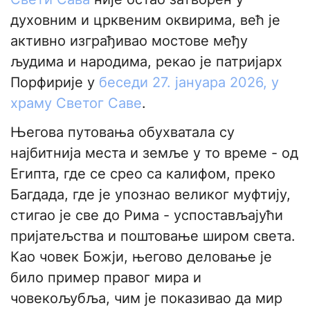
духовним и црквеним оквирима, већ је
активно изграђивао мостове међу
људима и народима, рекао је патријарх
Порфирије у
беседи 27. јануара 2026, у
храму Светог Саве
.
Његова путовања обухватала су
најбитнија места и земље у то време - од
Египта, где се срео са калифом, преко
Багдада, где је упознао великог муфтију,
стигао је све до Рима - успостављајући
пријатељства и поштовање широм света.
Као човек Божји, његово деловање је
било пример правог мира и
човекољубља, чим је показивао да мир