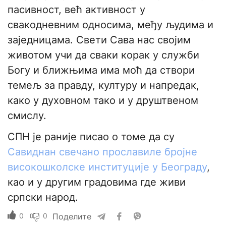
пасивност, већ активност у
свакодневним односима, међу људима и
заједницама. Свети Сава нас својим
животом учи да сваки корак у служби
Богу и ближњима има моћ да створи
темељ за правду, културу и напредак,
како у духовном тако и у друштвеном
смислу.
СПН је раније писао о томе да су
Савиднан свечано прославиле бројне
високошколске институције у Београду
,
као и у другим градовима где живи
српски народ.
0
0
Поделите