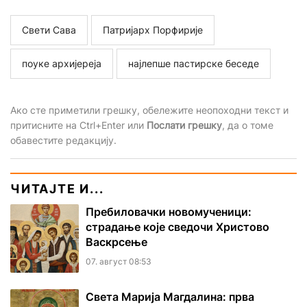
Свети Сава
Патријарх Порфирије
поуке архијереја
најлепше пастирске беседе
Ако сте приметили грешку, обележите неопоходни текст и
притисните на Ctrl+Enter или
Послати грешку
, да о томе
обавестите редакцију.
ЧИТАЈТЕ И...
Пребиловачки новомученици:
страдање које сведочи Христово
Васкрсење
07. август 08:53
Света Марија Магдалина: прва