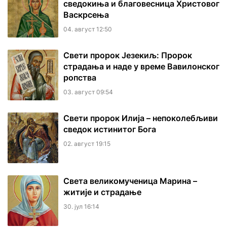
сведокиња и благовесница Христовог
Васкрсења
04. август 12:50
Свети пророк Језекиљ: Пророк
страдања и наде у време Вавилонског
ропства
03. август 09:54
Свети пророк Илија – непоколебљиви
сведок истинитог Бога
02. август 19:15
Света великомученица Марина –
житије и страдање
30. јул 16:14