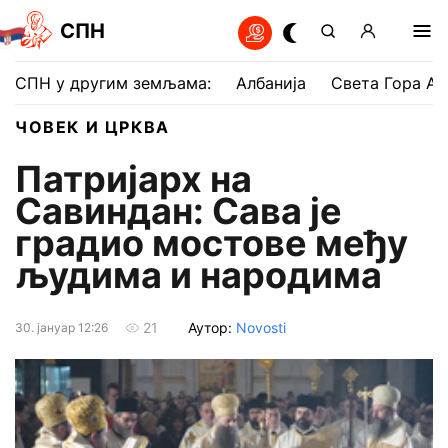
СПН
СПН у другим земљама:
Албанија
Света Гора Ат
ЧОВЕК И ЦРКВА
Патријарх на
Савиндан: Сава је
градио мостове међу
људима и народима
Аутор:
Novosti
21
30. јануар 12:26