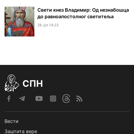
Свети кнез Владимир: Од незнабошца
до равноапостолног светитеља
28. јул 14:23
СПН
Вести
Заштита вере