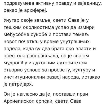
подразумева активну правду и заједницу,
рекао је архијереј.
Унутар своје земље, свети Сава је у
тешким околностима успео да измири
међусобне сукобе и постави темељ
новог почетка: у време унутрашњих
подела, када су два брата око власти и
престола расправљала, он је својом
мудрошћу и духовним ауторитетом
створио услове за просвету, културу и
институционални развој народа, истакао
је патријарх.
Он је нагласио да је, поставши први
Архиепископ српски, свети Сава