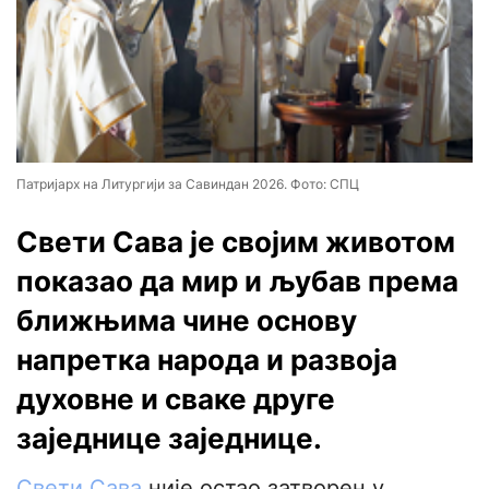
Патријарх на Литургији за Савиндан 2026. Фото: СПЦ
Свети Сава је својим животом
показао да мир и љубав према
ближњима чине основу
напретка народа и развоја
духовне и сваке друге
заједнице заједнице.
Свети Сава
није остао затворен у