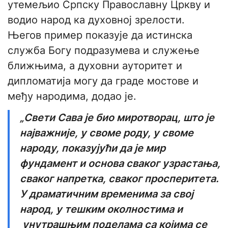
утемељио Српску Православну Цркву и
водио народ ка духовној зрелости.
Његов пример показује да истинска
служба Богу подразумева и служење
ближњима, а духовни ауторитет и
дипломатија могу да граде мостове и
међу народима, додао је.
„Свети Сава је био миротворац, што је
најважније, у своме роду, у своме
народу, показујући да је мир
фундамент и основа сваког узрастања,
сваког напретка, сваког просперитета.
У драматичним временима за свој
народ, у тешким околностима и
унутрашњим поделама са којима се