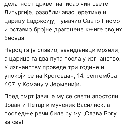
делатност цркве, написао чин свете
Литургије, разобличавао јеретике и
царицу Евдоксију, тумачио Свето Писмо
и оставио бројне драгоцене књиге својих
беседа.
Народ га је славио, завидљивци мрзели,
а царица га два пута посла у изгнанство.
У изгнанству проведе три године и
упокоји се на Крстовдан, 14. септембра
407, у Коману у Јерменији.
Пред смрт јавише му се свети апостоли
Јован и Петар и мученик Василиск, а
последње речи биле су му „Слава Богу
за све!“