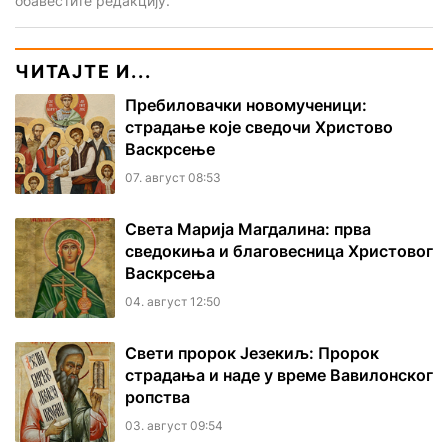
обавестите редакцију.
ЧИТАЈТЕ И...
Пребиловачки новомученици:
страдање које сведочи Христово
Васкрсење
07. август 08:53
Света Марија Магдалина: прва
сведокиња и благовесница Христовог
Васкрсења
04. август 12:50
Свети пророк Језекиљ: Пророк
страдања и наде у време Вавилонског
ропства
03. август 09:54