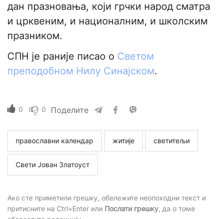
дан празновања, који грчки народ сматра
и црквеним, и националним, и школским
празником.
СПН је раније писао о
Светом
преподобном Нилу Синајском
.
0
0
Поделите
православни календар
житије
светитељи
Свети Јован Златоуст
Ако сте приметили грешку, обележите неопоходни текст и
притисните на Ctrl+Enter или
Послати грешку
, да о томе