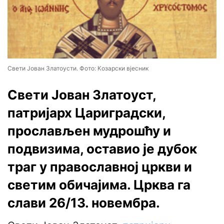
Свети Јован Златоусти. Фото: Козарски вјесник
Свети Јован Златоуст,
патријарх Цариградски,
прослављен мудрошћу и
подвизима, оставио је дубок
траг у православној цркви и
светим обичајима. Црква га
слави 26/13. новембра.