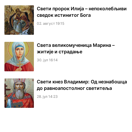
Свети пророк Илија – непоколебљиви
сведок истинитог Бога
02. август 19:15
Света великомученица Марина –
житије и страдање
30. јул 16:14
Свети кнез Владимир: Од незнабошца
до равноапостолног светитеља
28. јул 14:23