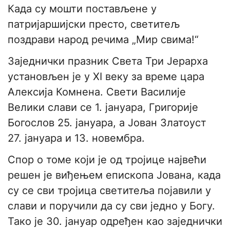
Када су мошти постављене у
патријаршијски престо, светитељ
поздрави народ речима „Мир свима!“
Заједнички празник Света Три Јерарха
установљен је у XI веку за време цара
Алексија Комнена. Свети Василије
Велики слави се 1. јануара, Григорије
Богослов 25. јануара, а Јован Златоуст
27. јануара и 13. новембра.
Спор о томе који је од тројице највећи
решен је виђењем епископа Јована, када
су се сви тројица светитеља појавили у
слави и поручили да су сви једно у Богу.
Тако је 30. јануар одређен као заједнички