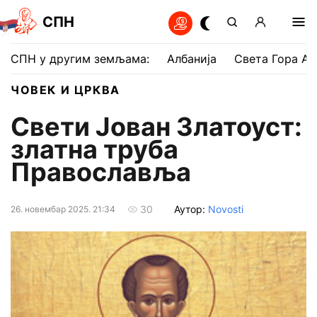
СПН
СПН у другим земљама:
Албанија
Света Гора Ат
ЧОВЕК И ЦРКВА
Свети Јован Златоуст:
златна труба
Православља
Аутор:
Novosti
30
26. новембар 2025. 21:34