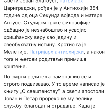
Свети Јован Златоуст,
патријарх
Цариградски, рођен је у Антиохији 354.
године од оца Секунда војводе и матере
Антусе. Студијом грчке филозофије
одбацио је незнабоштво и усвојио
хришћанску веру као једину и
свеобухватну истину. Крстио га је
Мелетије,
Патријарх антиохијски
, а након
тога и његови родитељи примише
крштење.
По смрти родитеља замонашио се и
строго подвизавао. У то време написао је
књигу „О свештенству“, а свети апостоли
Јован и Петар прорекоше му велику
службу, благодат и страдање. Када је