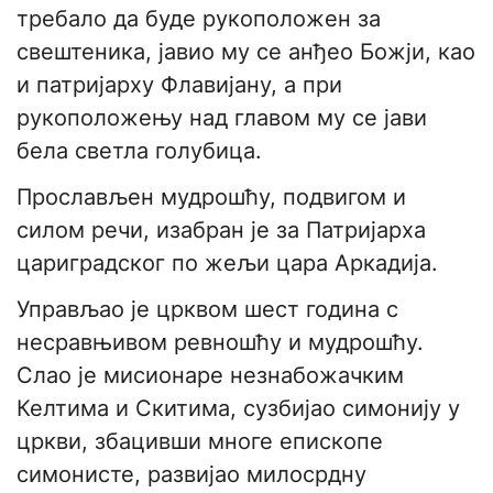
требало да буде рукоположен за
свештеника, јавио му се анђео Божји, као
и патријарху Флавијану, а при
рукоположењу над главом му се јави
бела светла голубица.
Прослављен мудрошћу, подвигом и
силом речи, изабран је за Патријарха
цариградског по жељи цара Аркадија.
Управљао је црквом шест година с
несравњивом ревношћу и мудрошћу.
Слао је мисионаре незнабожачким
Келтима и Скитима, сузбијао симонију у
цркви, збацивши многе епископе
симонисте, развијао милосрдну