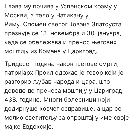
Глава му почива у Успенском храму у
Москви, а тело у Ватикану у
Риму. Спомен светог Јована Златоуста
празнује се 13. новембра и 30. јануара,
када се обележава и пренос његових
моштију из Комана у Цариград.
Тридесет година након његове смрти,
патријарх Прокл одржао је говор који је
разгорио љубав народа и цара, што
доведе до преноса моштију у Цариград
438. године. Многи болесници који
додирнуше ковчег оздравише, а цар се
молио светитељу за опроштај у име своје
мајке Евдоксије.