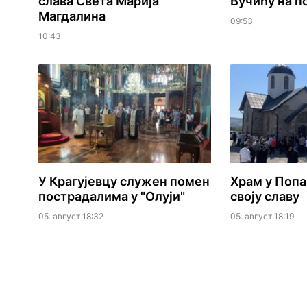
слава Света Марија
Вучићу на 
Магдалина
09:53
10:43
У Крагујевцу служен помен
Храм у Попа
пострадалима у "Олуји"
своју славу
05. август 18:32
05. август 18:19