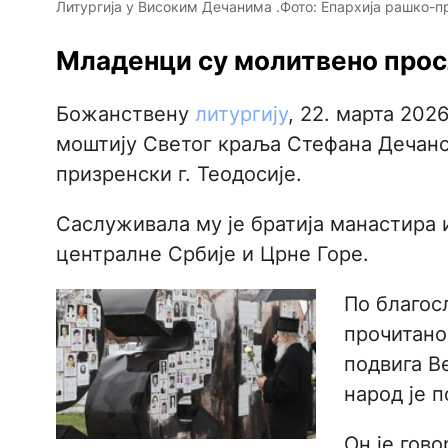
Литургија у Високим Дечанима .Фото: Епархија рашко-п
Младенци су молитвено прос
Божанствену
литургију
, 22. марта 202
моштију Светог краља Стефана Дечанс
призренски г. Теодосије.
Саслуживала му је братија манастира 
централне Србије и Црне Горе.
По благос
прочитано
подвига В
народ је 
Он је гов