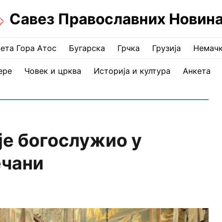
Савез Православних Новин
ета Гора Атос
Бугарска
Грчка
Грузија
Немач
ере
Човек и црква
Историја и култура
Анкета
е богослужио у
ечани