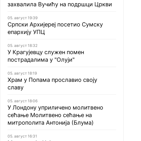
захвалила Вучићу на подршци Цркви
05. август 19:39
Српски Архијереј посетио Сумску
епархију УПЦ
05. август 18:32
У Крагујевцу служен помен
пострадалима у "Олуји"
05. август 18:19
Храм у Попама прославио своју
славу
05. август 18:06
У Лондону уприличено молитвено
сећање Молитвено сећање на
митрополита Антонија (Блума)
05. август 16:31