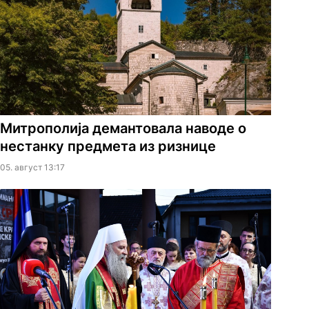
Митрополија демантовала наводе о
нестанку предмета из ризнице
05. август 13:17