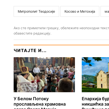
Митрополит Теодосије
Косово и Метохија
ма
Ако сте приметили грешку, обележите неопоходни текст 
обавестите редакцију.
ЧИТАЈТЕ И...
У Белом Потоку
Епархија б
прослављена храмовна
никшићка з