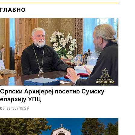
ГЛАВНО
Српски Архијереј посетио Сумску
епархију УПЦ
05. август 19:39