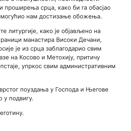
и проширења срца, како би га обасјао
омогућио нам достизање обожења.
е литургије, како је објављено на
траници манастира Високи Дечани,
сије је из срца заблагодарио свим
азе на Косово и Метохију, притичу
опстаје, упркос свим административним
чврстог поуздања у Господа и Његове
 у подвигу.
еготину.