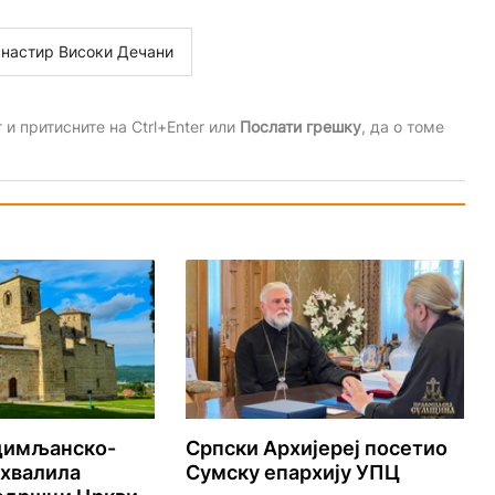
настир Високи Дечани
и притисните на Ctrl+Enter или
Послати грешку
, да о томе
удимљанско-
Српски Архијереј посетио
ахвалила
Сумску епархију УПЦ