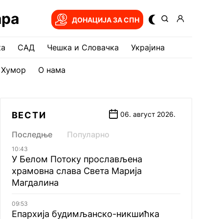
ара
ДОНАЦИЈА ЗА СПН
ка
САД
Чешка и Словачка
Украјина
Хумор
О нама
ВЕСТИ
06. август 2026.
Последње
Популарно
10:43
У Белом Потоку прослављена
храмовна слава Света Марија
Магдалина
09:53
Епархија будимљанско-никшићка