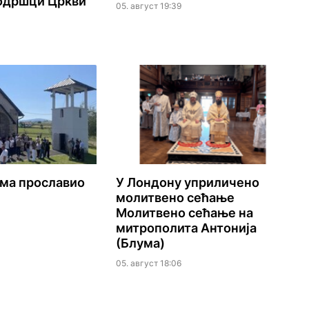
подршци Цркви
05. август 19:39
ма прославио
У Лондону уприличено
молитвено сећање
Молитвено сећање на
митрополита Антонија
(Блума)
05. август 18:06