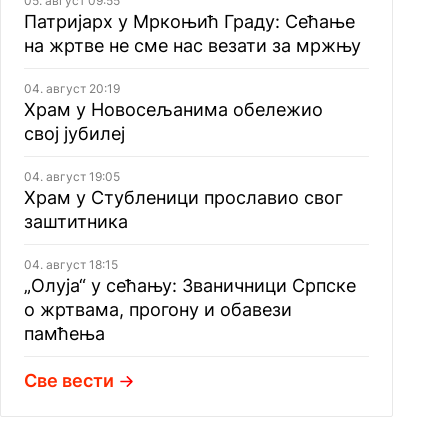
05. август 09:55
Патријарх у Мркоњић Граду: Сећање
на жртве не сме нас везати за мржњу
04. август 20:19
Храм у Новосељанима обележио
свој јубилеј
04. август 19:05
Храм у Стубленици прославио свог
заштитника
04. август 18:15
„Олуја“ у сећању: Званичници Српске
о жртвама, прогону и обавези
памћења
Све вести