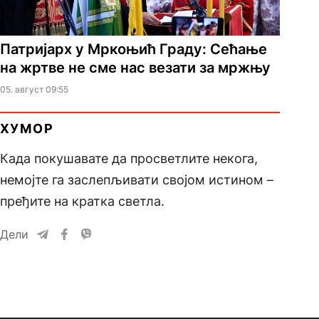
Патријарх у Мркоњић Граду: Сећање
на жртве не сме нас везати за мржњу
05. август 09:55
ХУМОР
Када покушавате да просветлите некога,
немојте га заслепљивати својом истином –
пређите на кратка светла.
Дели