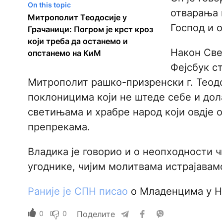
On this topic
отварања 
Митрополит Теодосије у
Господ и 
Грачаници: Погром је крст кроз
који треба да останемо и
Након Свет
опстанемо на КиМ
Фејсбук с
Митрополит рашко-призренски г. Теодо
поклоницима који не штеде себе и дол
светињама и храбре народ који овдје 
препрекама.
Владика је говорио и о неопходности 
угоднике, чијим молитвама истрајавамо
Раније је СПН писао
о Младенцима у Н
0
0
Поделите