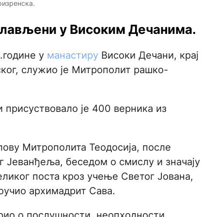
ризренска.
лављени у Високим Дечанима.
6.године у
манастиру
Високи Дечани, крај
ког, служио је Митрополит рашко-
и присуствовало је 400 верника из
лову Митрополита Теодосија, после
г Јеванђеља, беседом о смислу и значају
еликог поста кроз учење Светог Јована,
поучио архимадрит Сава.
орио о послушности, неопходности