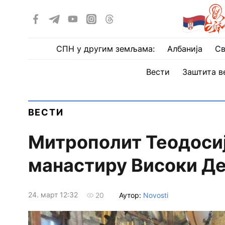
СПН у другим земљама:
Албанија
Св
Вести
Заштита в
ВЕСТИ
Митрополит Теодосиј
манастиру Високи Д
24. март 12:32
Аутор:
Novosti
20