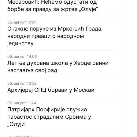
Месаровић: Нећемо одустати од
борбе за правду за жртве „Олује“
05. август 16:04
Снажне поруке из Мркоњић Града:
народни прваци о народном
јединству
05. август 14:06
Летња духовна школа у Херцеговини
наставља свој рад
05. август 13:58
Архијереј СПЦ борави у Москви
05. август 11:24
Патријарх Порфирије служио
парастос страдалим Србима у
„Олуји“