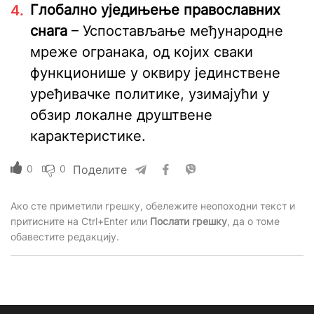
Глобално уједињење православних
снага
– Успостављање међународне
мреже огранака, од којих сваки
функционише у оквиру јединствене
уређивачке политике, узимајући у
обзир локалне друштвене
карактеристике.
0
0
Поделите
Ако сте приметили грешку, обележите неопоходни текст и
притисните на Ctrl+Enter или
Послати грешку
, да о томе
обавестите редакцију.