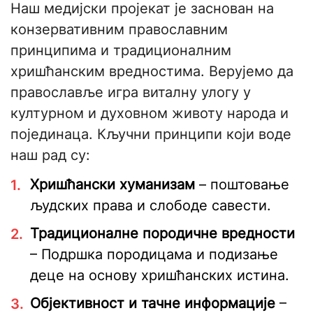
Наш медијски пројекат је заснован на
конзервативним православним
принципима и традиционалним
хришћанским вредностима. Верујемо да
православље игра виталну улогу у
културном и духовном животу народа и
појединаца. Кључни принципи који воде
наш рад су:
Хришћански хуманизам
– поштовање
људских права и слободе савести.
Традиционалне породичне вредности
– Подршка породицама и подизање
деце на основу хришћанских истина.
Објективност и тачне информације
–