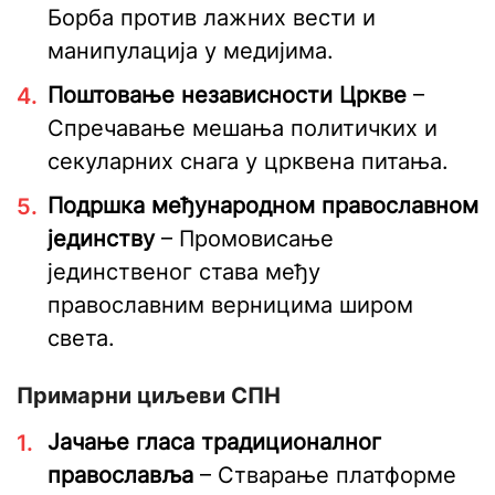
Борба против лажних вести и
манипулација у медијима.
Поштовање независности Цркве
–
Спречавање мешања политичких и
секуларних снага у црквена питања.
Подршка међународном православном
јединству
– Промовисање
јединственог става међу
православним верницима широм
света.
Примарни циљеви СПН
Јачање гласа традиционалног
православља
– Стварање платформе