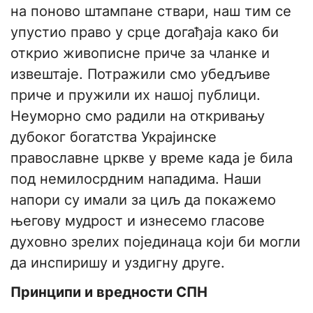
на поново штампане ствари, наш тим се
упустио право у срце догађаја како би
открио живописне приче за чланке и
извештаје. Потражили смо убедљиве
приче и пружили их нашој публици.
Неуморно смо радили на откривању
дубоког богатства Украјинске
православне цркве у време када је била
под немилосрдним нападима. Наши
напори су имали за циљ да покажемо
његову мудрост и изнесемо гласове
духовно зрелих појединаца који би могли
да инспиришу и уздигну друге.
Принципи и вредности СПН