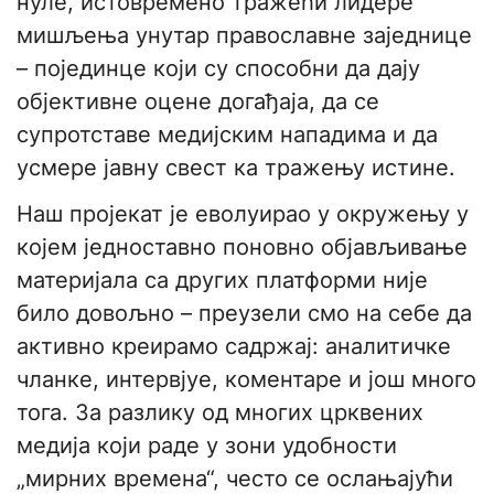
нуле, истовремено тражећи лидере
мишљења унутар православне заједнице
– појединце који су способни да дају
објективне оцене догађаја, да се
супротставе медијским нападима и да
усмере јавну свест ка тражењу истине.
Наш пројекат је еволуирао у окружењу у
којем једноставно поновно објављивање
материјала са других платформи није
било довољно – преузели смо на себе да
активно креирамо садржај: аналитичке
чланке, интервјуе, коментаре и још много
тога. За разлику од многих црквених
медија који раде у зони удобности
„мирних времена“, често се ослањајући