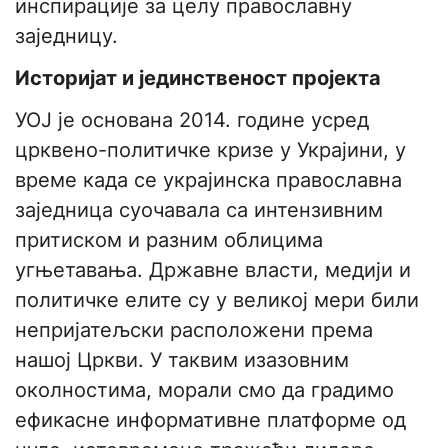
инспирације за целу православну
заједницу.
Историјат и јединственост пројекта
УОЈ је основана 2014. године усред
црквено-политичке кризе у Украјини, у
време када се украјинска православна
заједница суочавала са интензивним
притиском и разним облицима
угњетавања. Државне власти, медији и
политичке елите су у великој мери били
непријатељски расположени према
нашој Цркви. У таквим изазовним
околностима, морали смо да градимо
ефикасне информативне платформе од