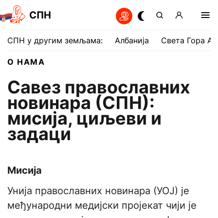
СПН
СПН у другим земљама:
Албанија
Света Гора Ат
О НАМА
Савез православних
новинара (СПН):
мисија, циљеви и
задаци
Мисија
Унија православних новинара (УОЈ) је
међународни медијски пројекат чији је