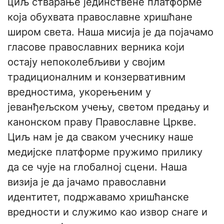
циљ стварање јединствене платформе
која обухвата православне хришћане
широм света. Наша мисија је да појачамо
гласове православних верника који
остају непоколебљиви у својим
традиционалним и конзервативним
вредностима, укорењеним у
јеванђељском учењу, светом предању и
канонском праву Православне Цркве.
Циљ нам је да сваком учеснику наше
медијске платформе пружимо прилику
да се чује на глобалној сцени. Наша
визија је да јачамо православни
идентитет, подржавамо хришћанске
вредности и служимо као извор снаге и