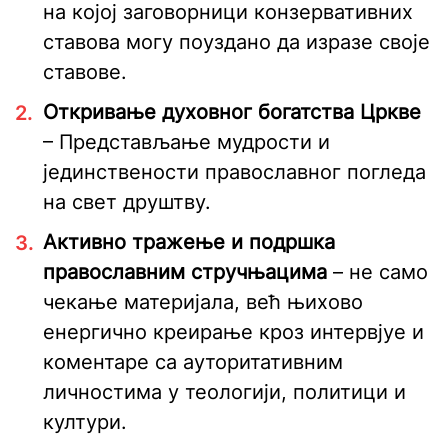
на којој заговорници конзервативних
ставова могу поуздано да изразе своје
ставове.
Откривање духовног богатства Цркве
– Представљање мудрости и
јединствености православног погледа
на свет друштву.
Активно тражење и подршка
православним стручњацима
– не само
чекање материјала, већ њихово
енергично креирање кроз интервјуе и
коментаре са ауторитативним
личностима у теологији, политици и
култури.