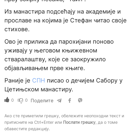
Из манастира подсећају на академије и
прославе на којима је Стефан читао своје
стихове.
Ово је прилика да парохијани поново
уживају у његовом књижевном
стваралаштву, које се заокружило
објављивањем прве књиге.
Раније је
СПН
писао о дечијем Сабору у
Цетињском манастиру.
0
0
Поделите
Ако сте приметили грешку, обележите неопоходни текст и
притисните на Ctrl+Enter или
Послати грешку
, да о томе
обавестите редакцију.