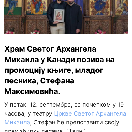
Храм Светог Архангела
Михаила у Канади позива на
промоцију књиге, младог
песника, Стефана
Максимовића.
У петак, 12. септембра, са почетком у 19
часова, у театру
Цркве Светог Архангела
Михаила
, Стефан ће представити своју
прву збирку песама, “Таин”.