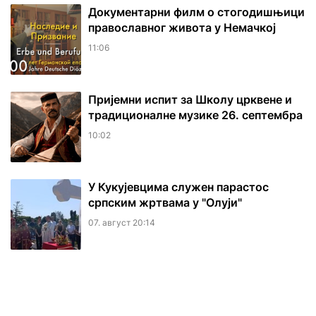
Документарни филм о стогодишњици
православног живота у Немачкој
11:06
Пријемни испит за Школу црквене и
традиционалне музике 26. септембра
10:02
У Кукујевцима служен парастос
српским жртвама у "Олуји"
07. август 20:14