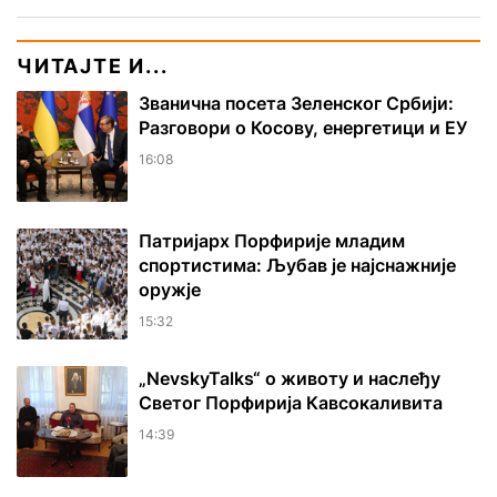
ЧИТАЈТЕ И...
Званична посета Зеленског Србији:
Разговори о Косову, енергетици и ЕУ
16:08
Патријарх Порфирије младим
спортистима: Љубав је најснажније
оружје
15:32
„NevskyTalks“ о животу и наслеђу
Светог Порфирија Кавсокаливита
14:39