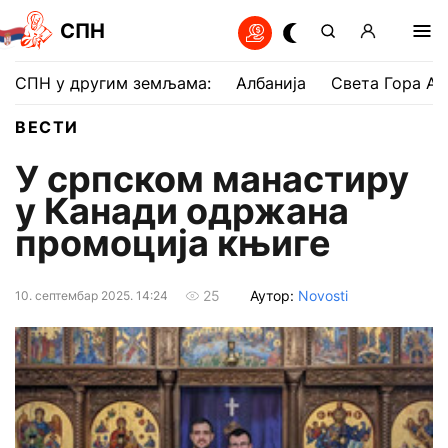
СПН
СПН у другим земљама:
Албанија
Света Гора Ат
ВЕСТИ
У српском манастиру
у Канади одржана
промоција књиге
Аутор:
Novosti
25
10. септембар 2025. 14:24