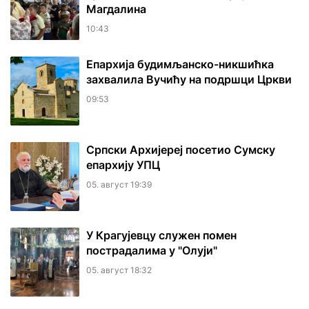
Магдалина
10:43
Епархија будимљанско-никшићка
захвалила Вучићу на подршци Цркви
09:53
Српски Архијереј посетио Сумску
епархију УПЦ
05. август 19:39
У Крагујевцу служен помен
пострадалима у "Олуји"
05. август 18:32