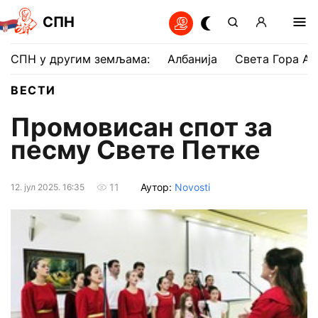
СПН
СПН у другим земљама:
Албанија
Света Гора Ат
ВЕСТИ
Промовисан спот за
песму Свете Петке
Аутор:
Novosti
11
12. јул 2025. 16:35