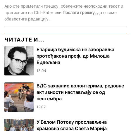
Ако сте приметили грешку, обележите неопоходни текст и
притисните на Ctrl+Enter или
Послати грешку
, да о томе
обавестите редакцију.
ЧИТАЈТЕ И...
Епархија будимска не заборавља
протођакона проф. др Милоша
Ердељана
13:04
ВДС захвалио волонтерима, редовне
активности настављају се од
септембра
12:02
У Белом Потоку прослављена
храмовна слава Света Марија