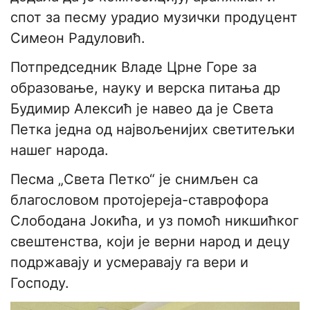
спот за песму урадио музички продуцент
Симеон Радуловић.
Потпредседник Владе Црне Горе за
образовање, науку и верска питања др
Будимир Алексић је навео да је Света
Петка једна од највољенијих светитељки
нашег народа.
Песма „Света Петко“ је снимљен са
благословом протојереја-ставрофора
Слободана Јокића, и уз помоћ никшићког
свештенства, који је верни народ и децу
подржавају и усмеравају га вери и
Господу.