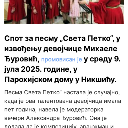
Спот за песму „Света Петко“, у
извођењу девојчице Михаеле
Ђуровић,
у среду 9.
промовисан је
јула 2025. године, у
Парохијском дому у Никшићу.
Песма Света Петко“ настала је случајно,
када је ова талентована девојчица имала
пет година, навела је модераторка
вечери Александра Ђуровић. Она је
додала да је композицију, аранжман и