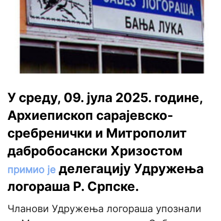
У среду, 09. јула 2025. године,
Архиепископ сарајевско-
сребренички и Митрополит
дабробосански Хризостом
делегацију Удружења
примио је
логораша Р. Српске.
Чланови Удружења логораша упознали