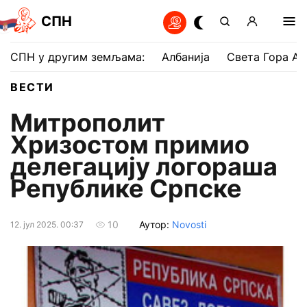
СПН
СПН у другим земљама:
Албанија
Света Гора Ат
ВЕСТИ
Митрополит
Хризостом примио
делегацију логораша
Републике Српске
Аутор:
Novosti
10
12. јул 2025. 00:37