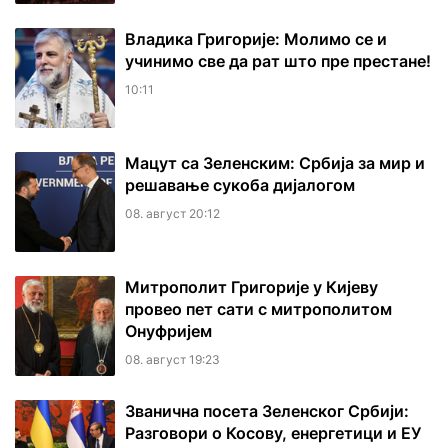
Владика Григорије: Молимо се и
учинимо све да рат што пре престане!
10:11
Мацут са Зеленским: Србија за мир и
решавање сукоба дијалогом
08. август 20:12
Митрополит Григорије у Кијеву
провео пет сати с митрополитом
Онуфријем
08. август 19:23
Званична посета Зеленског Србији:
Разговори о Косову, енергетици и ЕУ