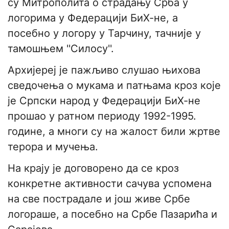
су Митрополита о страдању Срба у
логорима у Федерацији БиХ-не, а
посебно у логору у Тарчину, тачније у
тамошњем ''Силосу''.
Архијереј је пажљиво слушао њихова
сведочења о мукама и патњама кроз које
је Српски народ у Федерацији БиХ-не
прошао у ратном периоду 1992-1995.
године, а многи су на жалост били жртве
терора и мучења.
На крају је договорено да се кроз
конкретне активности сачува успомена
на све пострадале и још живе Србе
логораше, а посебно на Србе Пазарића и