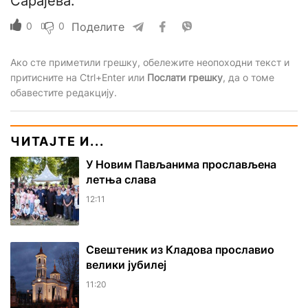
Сарајева.
0
0
Поделите
Ако сте приметили грешку, обележите неопоходни текст и
притисните на Ctrl+Enter или
Послати грешку
, да о томе
обавестите редакцију.
ЧИТАЈТЕ И...
У Новим Пављанима прослављена
летња слава
12:11
Свештеник из Кладова прославио
велики јубилеј
11:20