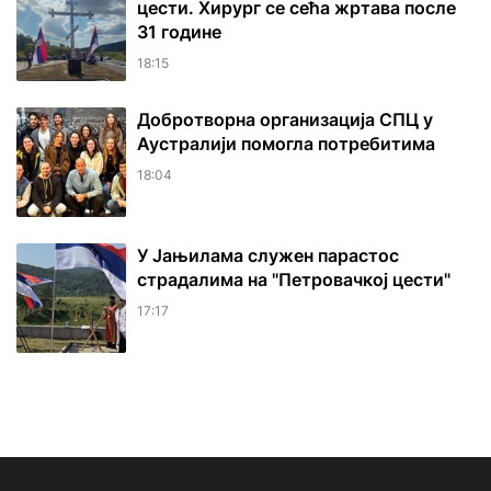
цести. Хирург се сећа жртава после
31 године
18:15
Добротворна организација СПЦ у
Аустралији помогла потребитима
18:04
У Јањилама служен парастос
страдалима на "Петровачкој цести"
17:17