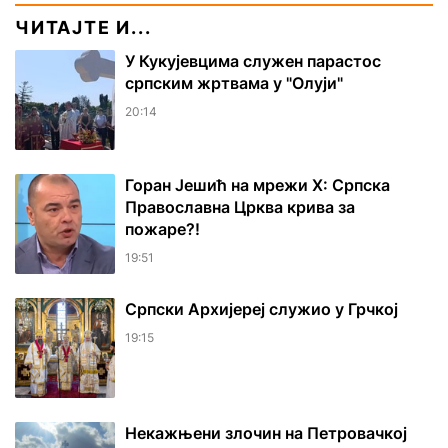
ЧИТАЈТЕ И...
У Кукујевцима служен парастос
српским жртвама у "Олуји"
20:14
Горан Јешић на мрежи Х: Српска
Православна Црква крива за
пожаре?!
19:51
Српски Архијереј служио у Грчкој
19:15
Некажњени злочин на Петровачкој