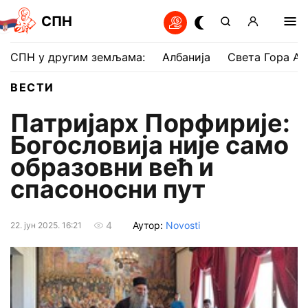
СПН
СПН у другим земљама:
Албанија
Света Гора Ат
ВЕСТИ
Патријарх Порфирије:
Богословија није само
образовни већ и
спасоносни пут
Аутор:
Novosti
4
22. јун 2025. 16:21