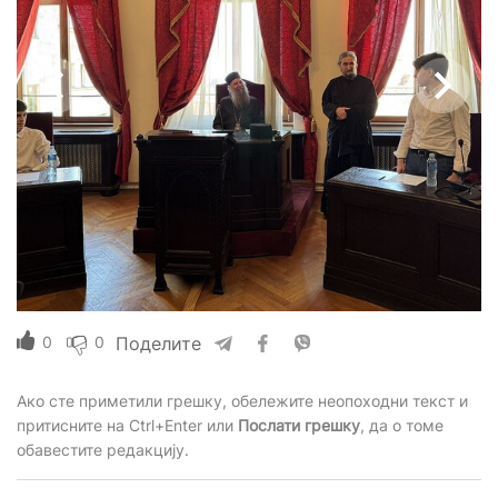
0
0
Поделите
Ако сте приметили грешку, обележите неопоходни текст и
притисните на Ctrl+Enter или
Послати грешку
, да о томе
обавестите редакцију.