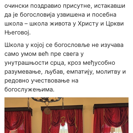
очински поздравио присутне, истакавши
да је богословија узвишена и посебна
школа – школа живота у Христу и Цркви
Његовој.
Школа у којој се богословље не изучава
само умом већ пре свега у
унутрашњости срца, кроз међусобно
разумевање, љубав, емпатију, молитву и
редовно учествовање на
богослужењима.