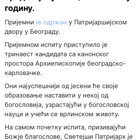
годину.
Пријемни
је одржан
у Патријаршијском
двору у Београду.
Пријемном испиту приступило је
тринаест кандидата са канонског
простора Архиепископије београдско-
карловачке.
Они најуспешнији од јесени ће своје
образовање наставити у некој од
богословија, узрастајући у богословској
науци и учећи се врлинском животу.
На самом почетку испита, призивајући
Божје благослове, Светејши Патријарх је