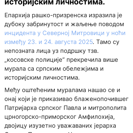
историјским личностима.
Епархија рашко-призренска изразила је
дубоку забринутост и жаљење поводом
инцидента у Северној Митровици у ноћи
између 23. и 24. августа 2025
. Тамо су
непозната лица уз подршку тзв.
„косовске полиције“ прекречила више
мурала са српским обележјима и
историјским личностима.
Међу оштећеним муралама нашао се и
онај који је приказивао блаженопочившег
Патријарха српског Павла и митрополита
црногорско-приморског Амфилохија,
двојицу изузетно уважаваних јерарха