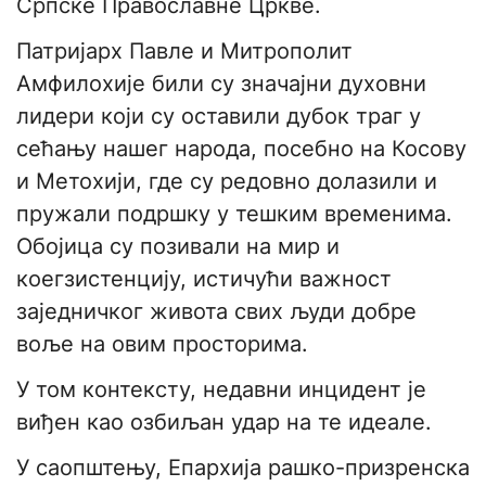
Српске Православне Цркве.
Патријарх Павле и Митрополит
Амфилохије били су значајни духовни
лидери који су оставили дубок траг у
сећању нашег народа, посебно на Косову
и Метохији, где су редовно долазили и
пружали подршку у тешким временима.
Обојица су позивали на мир и
коегзистенцију, истичући важност
заједничког живота свих људи добре
воље на овим просторима.
У том контексту, недавни инцидент је
виђен као озбиљан удар на те идеале.
У саопштењу, Епархија рашко-призренска