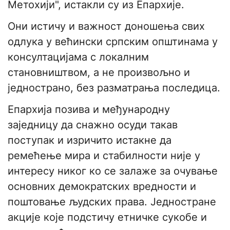
Метохији", истакли су из Епархије.
Они истичу и важност доношења свих
одлука у већински српским општинама у
консултацијама с локалним
становништвом, а не произвољно и
једнострано, без разматрања последица.
Епархија позива и међународну
заједницу да снажно осуди такав
поступак и изричито истакне да
ремећење мира и стабилности није у
интересу никог ко се залаже за очување
основних демократских вредности и
поштовање људских права. Једностране
акције које подстичу етничке сукобе и