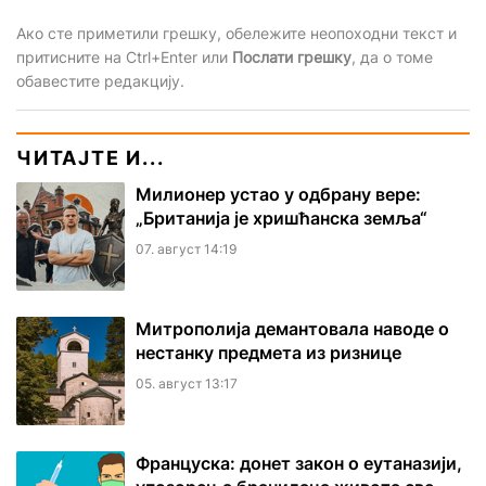
Ако сте приметили грешку, обележите неопоходни текст и
притисните на Ctrl+Enter или
Послати грешку
, да о томе
обавестите редакцију.
ЧИТАЈТЕ И...
Милионер устао у одбрану вере:
„Британија је хришћанска земља“
07. август 14:19
Митрополија демантовала наводе о
нестанку предмета из ризнице
05. август 13:17
Француска: донет закон о еутаназији,