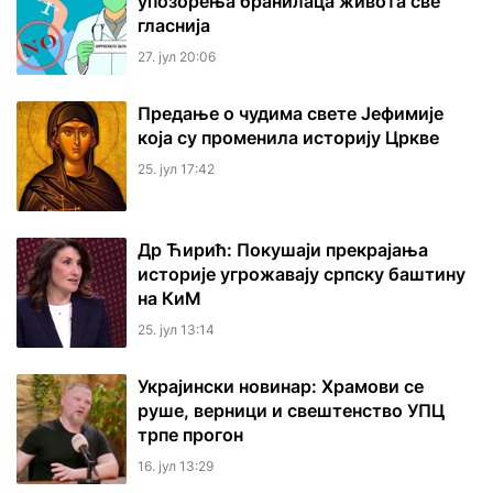
упозорења бранилаца живота све
гласнија
27. јул 20:06
Предање о чудима свете Јефимије
која су променила историју Цркве
25. јул 17:42
Др Ћирић: Покушаји прекрајања
историје угрожавају српску баштину
на КиМ
25. јул 13:14
Украјински новинар: Храмови се
руше, верници и свештенство УПЦ
трпе прогон
16. јул 13:29