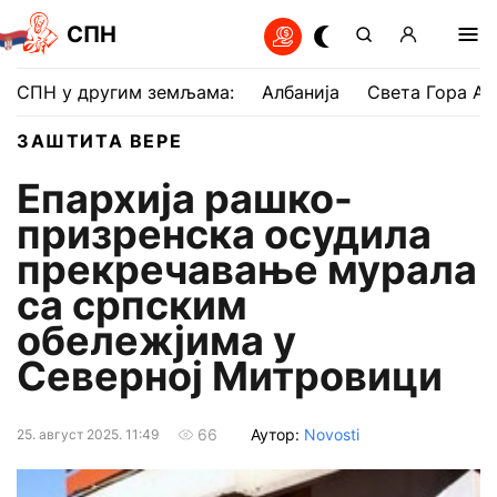
СПН
СПН у другим земљама:
Албанија
Света Гора Ат
ЗАШТИТА ВЕРЕ
Епархија рашко-
призренска осудила
прекречавање мурала
са српским
обележјима у
Северној Митровици
Аутор:
Novosti
66
25. август 2025. 11:49