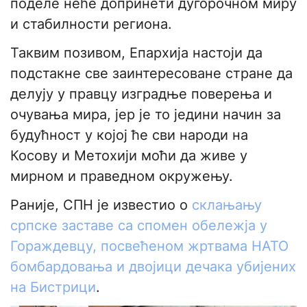
поделе неће допринети дугорочном миру
и стабилности региона.
Таквим позивом, Епархија настоји да
подстакне све заинтересоване стране да
делују у правцу изградње поверења и
очувања мира, јер је то једини начин за
будућност у којој ће сви народи на
Косову и Метохији моћи да живе у
мирном и праведном окружењу.
Раније, СПН је известио о
склањању
српске заставе са спомен обележја у
Гораждевцу, посвећеном жртвама НАТО
бомбардовања и двојици дечака убијених
на Бистрици
.