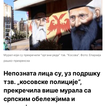
Мурал који су прекречили "органи реда" тзв. "Косова". Фото: Епархија
рашко-призренска
Непозната лица су, уз подршку
тзв. „косовске полиције“,
прекречила више мурала са
српским обележјима и