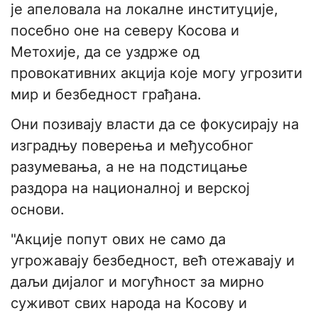
је апеловала на локалне институције,
посебно оне на северу Косова и
Метохије, да се уздрже од
провокативних акција које могу угрозити
мир и безбедност грађана.
Они позивају власти да се фокусирају на
изградњу поверења и међусобног
разумeвања, а не на подстицање
раздора на националној и верској
основи.
"Акције попут ових не само да
угрожавају безбедност, већ отежавају и
даљи дијалог и могућност за мирно
суживот свих народа на Косову и