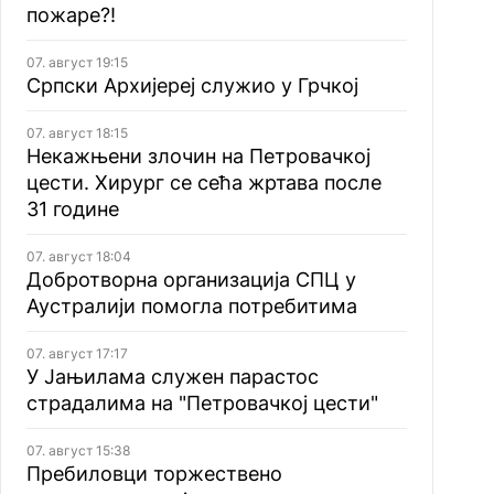
пожаре?!
07. август 19:15
Српски Архијереј служио у Грчкој
07. август 18:15
Некажњени злочин на Петровачкој
цести. Хирург се сећа жртава после
31 године
07. август 18:04
Добротворна организација СПЦ у
Аустралији помогла потребитима
07. август 17:17
У Јањилама служен парастос
страдалима на "Петровачкој цести"
07. август 15:38
Пребиловци торжествено