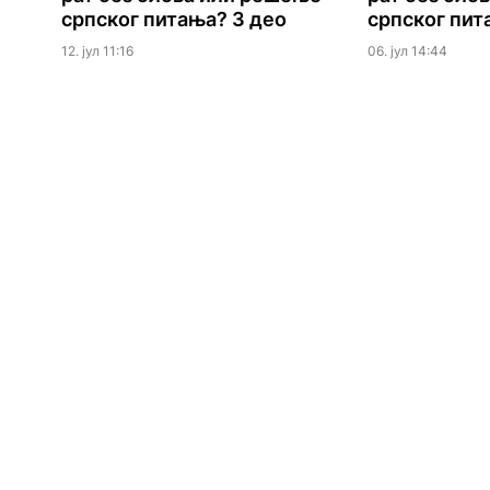
српског питања? 3 део
српског пит
12. јул 11:16
06. јул 14:44