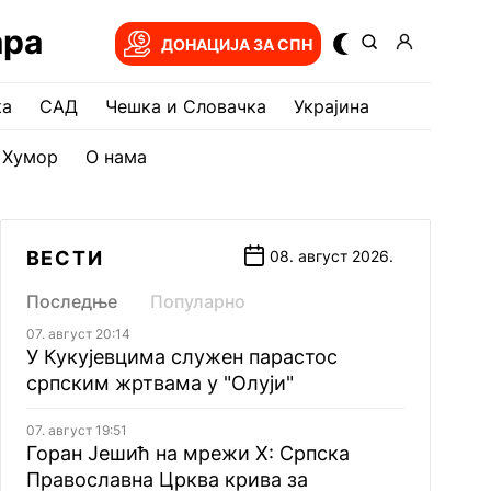
ара
ДОНАЦИЈА ЗА СПН
ка
САД
Чешка и Словачка
Украјина
Хумор
О нама
ВЕСТИ
08. август 2026.
Последње
Популарно
07. август 20:14
У Кукујевцима служен парастос
српским жртвама у "Олуји"
07. август 19:51
Горан Јешић на мрежи Х: Српска
Православна Црква крива за