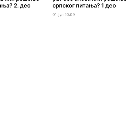
ања? 2. део
српског питања? 1 део
01. јул 20:09