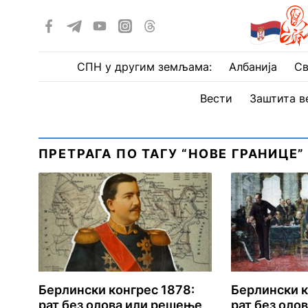
СПН у другим земљама:
Албанија
Св
Вести
Заштита в
ПРЕТРАГА ПО ТАГУ “НОВЕ ГРАНИЦЕ”
Берлински конгрес 1878:
Берлински к
рат без олова или решење
рат без оло