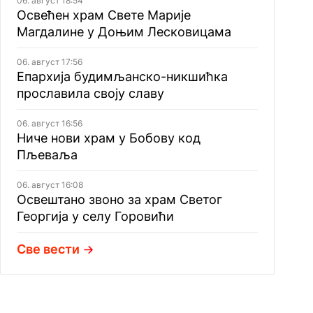
06. август 18:54
Освећен храм Свете Марије
Магдалине у Доњим Лесковицама
06. август 17:56
Епархија будимљанско-никшићка
прославила своју славу
06. август 16:56
Ниче нови храм у Бобову код
Пљеваља
06. август 16:08
Освештано звоно за храм Светог
Георгија у селу Горовићи
Све вести