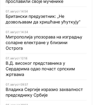
прославили своје мученике
07. август 14:54
Британски предузетник: „Не
дозвољавам да хришћане ућуткују“
07. август 14:34
Митрополија упозорава на изградњу
соларне електране у близини
Острога
07. август 12:18
В.Д. високог представника у
Сердарима одао почаст српским
жртвама
07. август 09:37
Владика Сергије изразио захвалност
председнику Србије