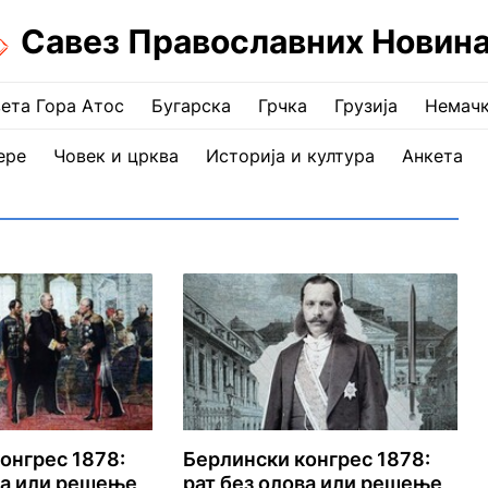
Савез Православних Новин
ета Гора Атос
Бугарска
Грчка
Грузија
Немач
ере
Човек и црква
Историја и култура
Анкета
онгрес 1878:
Берлински конгрес 1878:
ва или решење
рат без олова или решење