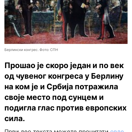
Берлински конгрес. Фото: СПН
Прошао је скоро један и по век
од чувеног конгреса у Берлину
на ком је и Србија потражила
своје место под сунцем и
подигла глас против европских
сила.
Први део текста можете прочитати
овде.