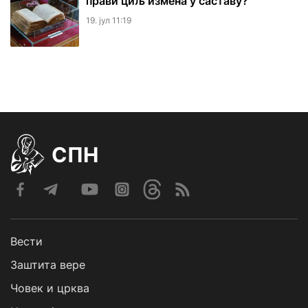
прави циљ измена у саставу?
19. јул 11:19
СПН
Вести
Заштита вере
Човек и црква