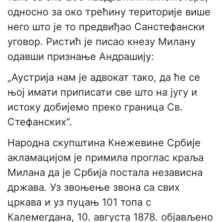
односно за око трећину територије више
него што је то предвиђао Санстефански
уговор. Ристић је писао кнезу Милану
одавши признање Андрашију:
„Аустрија нам је адвокат тако, да ће се
њој имати приписати све што на југу и
истоку добијемо преко граница Св.
Стефанских”.
Народна скупштина Кнежевине Србије
акламацијом је примила проглас краља
Милана да је Србија постала независна
држава. Уз звоњење звона са свих
цркава и уз пуцањ 101 топа с
Калемегдана, 10. августа 1878. објављено