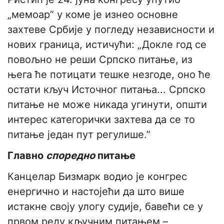
„мемоар” у коме је изнео основне
захтеве Србије у погледу независности и
нових граница, истичући: „Докле год се
повољно не реши Српско питање, из
њега ће потицати тешке незгоде, оно ће
остати кључ Источног питања... Српско
питање не може никада угинути, општи
интерес категорички захтева да се то
питање један пут регулише.”
Главно
споредно
питање
Канцелар Бизмарк водио је конгрес
енергично и настојећи да што више
истакне своју улогу судије, бавећи се у
првом реду кључним питањем –