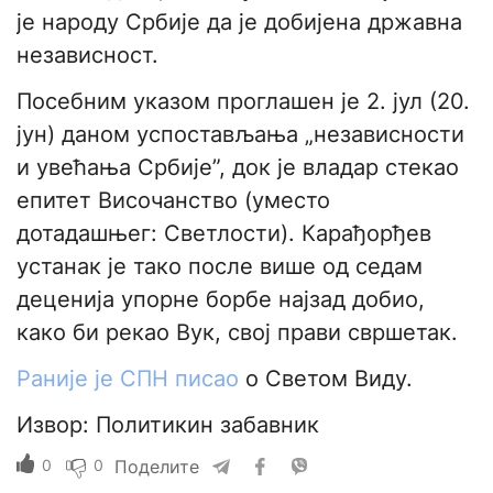
је народу Србије да је добијена државна
независност.
Посебним указом проглашен је 2. јул (20.
јун) даном успостављања „независности
и увећања Србије”, док је владар стекао
епитет Височанство (уместо
дотадашњег: Светлости). Карађорђев
устанак је тако после више од седам
деценија упорне борбе најзад добио,
како би рекао Вук, свој прави свршетак.
Раније је СПН писао
о Светом Виду.
Извор: Политикин забавник
0
0
Поделите