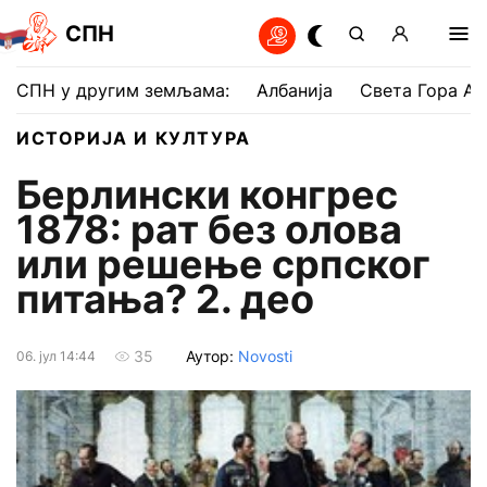
СПН
СПН у другим земљама:
Албанија
Света Гора Ат
ИСТОРИЈА И КУЛТУРА
Берлински конгрес
1878: рат без олова
или решење српског
питања? 2. део
Аутор:
Novosti
35
06. јул 14:44