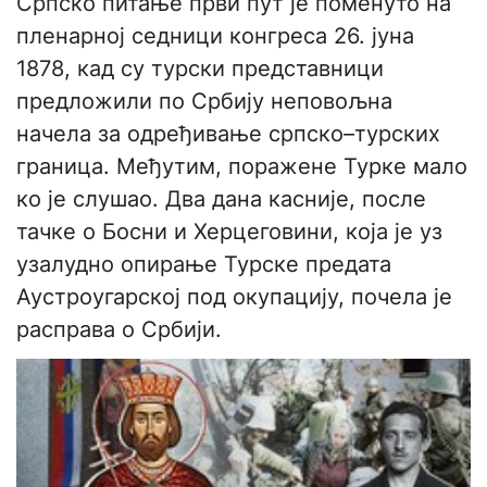
Српско питање први пут је поменуто на
пленарној седници конгреса 26. јуна
1878, кад су турски представници
предложили по Србију неповољна
начела за одређивање српско–турских
граница. Међутим, поражене Турке мало
ко је слушао. Два дана касније, после
тачке о Босни и Херцеговини, која је уз
узалудно опирање Турске предата
Аустроугарској под окупацију, почела је
расправа о Србији.