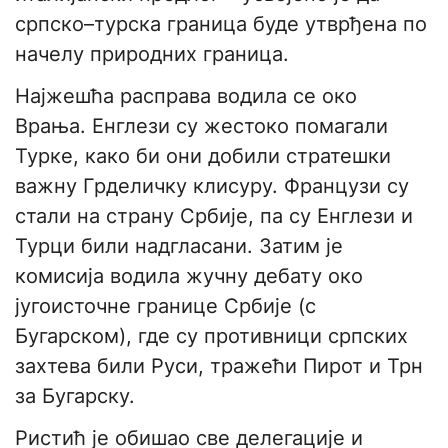
српско–турска граница буде утврђена по
начелу природних граница.
Најжешћа расправа водила се око
Врања. Енглези су жестоко помагали
Турке, како би они добили стратешки
важну Грделичку клисуру. Французи су
стали на страну Србије, па су Енглези и
Турци били надгласани. Затим је
комисија водила жучну дебату око
југоисточне границе Србије (с
Бугарском), где су противници српских
захтева били Руси, тражећи Пирот и Трн
за Бугарску.
Ристић је обишао све делегације и