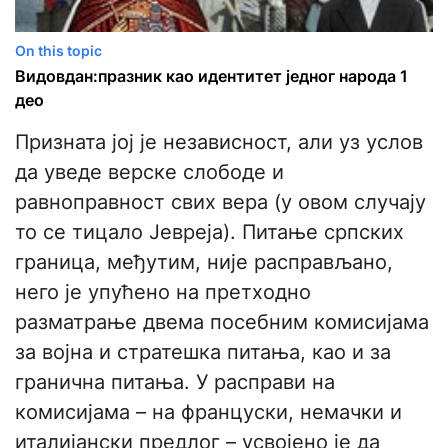
On this topic
Видовдан:празник као идентитет једног народа 1
део
Призната јој је независност, али уз услов
да уведе верске слободе и
равноправност свих вера (у овом случају
то се тицало Јевреја). Питање српских
граница, међутим, није расправљано,
него је упућено на претходно
разматрање двема посебним комисијама
за војна и стратешка питања, као и за
гранична питања. У расправи на
комисијама – на француски, немачки и
италијански предлог – усвојено је да