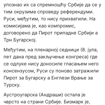
упознао их са спремношћу Србије да се у
тим окрузима спроведу референдуми.
Руси, међутим, то нису прихватили. На
комисијама је, као компромис,
договорено да Пирот припадне Србији а
Трн Бугарској.
Међутим, на пленарној седници (8. јула,
пет дана пред закључење конгреса) где
се одлуке нису доносиле гласањем него
консензусом, Руси су поново затражили
Пирот за Бугарску а Енглези Врање за
Турску.
Аустроугарска (Андраши) остала је
чврсто на страни Србије. Бизмарк је,