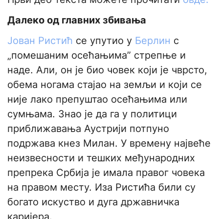
Далеко од главних збивања
Јован Ристић
се упутио у
Берлин
с
„помешаним осећањима” стрепње и
наде. Али, он је био човек који је чврсто,
обема ногама стајао на земљи и који се
није лако препуштао осећањима или
сумњама. Знао је да га у политици
приближавања Аустрији потпуно
подржава кнез Милан. У времену највеће
неизвесности и тешких међународних
препрека Србија је имала правог човека
на правом месту. Иза Ристића били су
богато искуство и дуга државничка
каријера.