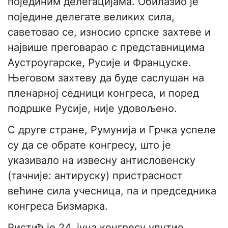
појединим делегацијама. Обилазио је
поједине делегате великих сила,
саветовао се, износио српске захтеве и
највише преговарао с представницима
Аустроугарске, Русије и Француске.
Његовом захтеву да буде саслушан на
пленарној седници конгреса, и поред
подршке Русије, није удовољено.
С друге стране, Румунија и Грчка успеле
су да се обрате конгресу, што је
указивало на извесну антисловенску
(тачније: антируску) пристрасност
већине сила учесница, па и председника
конгреса Бизмарка.
Ристић је 24. јуна конгресу упутио