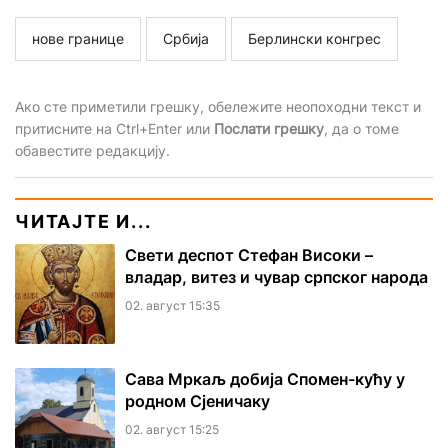
нове границе
Србија
Берлински конгрес
Ако сте приметили грешку, обележите неопоходни текст и
притисните на Ctrl+Enter или
Послати грешку
, да о томе
обавестите редакцију.
ЧИТАЈТЕ И...
Свети деспот Стефан Високи –
владар, витез и чувар српског народа
02. август 15:35
Сава Мркаљ добија Спомен-кућу у
родном Сјеничаку
02. август 15:25