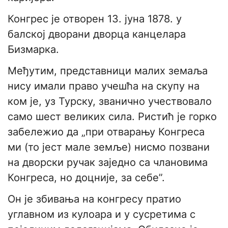
Конгрес је отворен 13. јуна 1878. у
балској дворани дворца канцелара
Бизмарка.
Међутим, представници малих земаља
нису имали право учешћа на скупу на
ком је, уз Турску, званично учествовало
само шест великих сила. Ристић је горко
забележио да „при отварању Конгреса
ми (то јест мале земље) нисмо позвани
на дворски ручак заједно са члановима
Конгреса, но доцније, за себе”.
Он је збивања на конгресу пратио
углавном из кулоара и у сусретима с