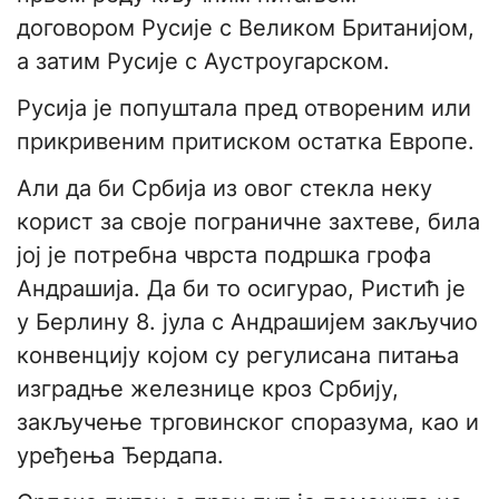
договором Русије с Великом Британијом,
а затим Русије с Аустроугарском.
Русија је попуштала пред отвореним или
прикривеним притиском остатка Европе.
Али да би Србија из овог стекла неку
корист за своје пограничне захтеве, била
јој је потребна чврста подршка грофа
Андрашија. Да би то осигурао, Ристић је
у Берлину 8. јула с Андрашијем закључио
конвенцију којом су регулисана питања
изградње железнице кроз Србију,
закључење трговинског споразума, као и
уређења Ђердапа.