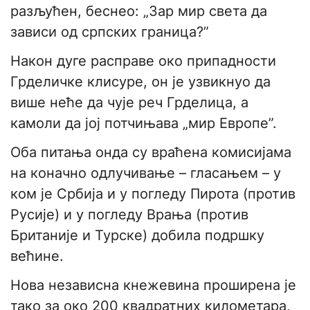
разљућен, беснео: „Зар мир света да
зависи од српских граница?”
Након дуге расправе око припадности
Грделичке клисуре, он је узвикнуо да
више неће да чује реч Грделица, а
камоли да јој потчињава „мир Европе”.
Оба питања онда су враћена комисијама
на коначно одлучивање – гласањем – у
ком је Србија и у погледу Пирота (против
Русије) и у погледу Врања (против
Британије и Турске) добила подршку
већине.
Нова независна кнежевина проширена је
тако за око 200 квадратних километара,