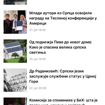
Млади аутори из Српца освојили
награду на Теслиној конференцији у
Америци
31. јул 19:39
Од подножја Пиве до новог дома:
Како је спасена велика српска
светиња
25. јул 14:50
Др Раденковић: Српски језик
заслужује службени статус у Црној
Гори
22. јул 20:08
Комисија за споменике у БиХ: шта је