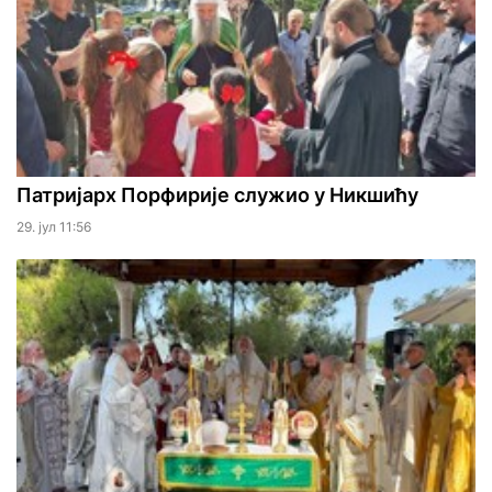
Патријарх Порфирије служио у Никшићу
29. јул 11:56