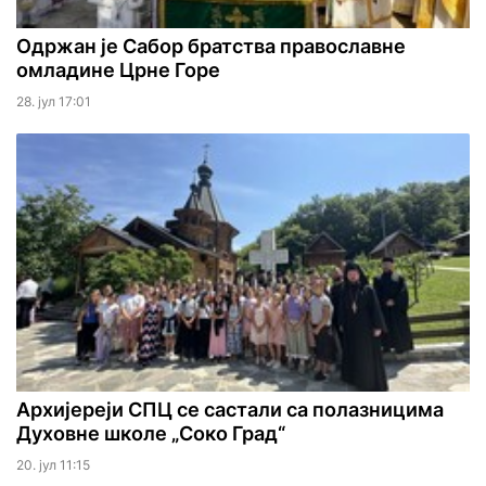
Одржан је Сабор братства православне
омладине Црне Горе
28. јул 17:01
Архијереји СПЦ се састали са полазницима
Духовне школе „Соко Град“
20. јул 11:15