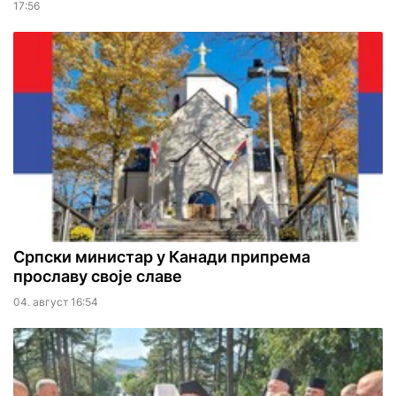
17:56
Српски министар у Канади припрема
прославу своје славе
04. август 16:54