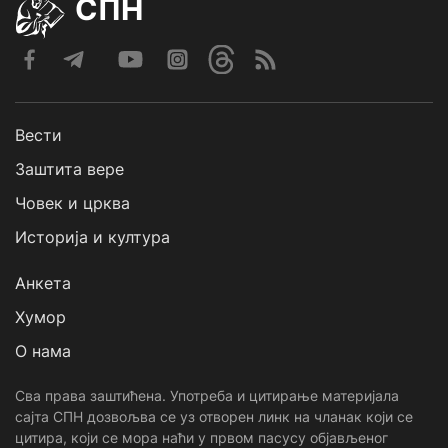
СПН
Вести
Заштита вере
Човек и црква
Историја и култура
Анкета
Хумор
О нама
Сва права заштићена. Употреба и цитирање материјала
сајта СПН дозвољва се уз отворен линк на чланак који се
цитира, који се мора наћи у првом пасусу објављеног