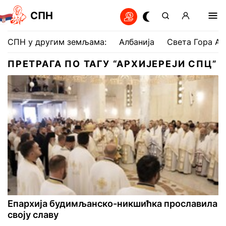
СПН
СПН у другим земљама:
Албанија
Света Гора Ат
ПРЕТРАГА ПО ТАГУ “АРХИЈЕРЕЈИ СПЦ”
Епархија будимљанско-никшићка прославила
своју славу