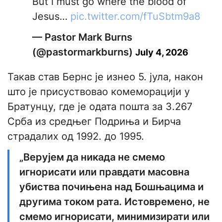
But I must go where the blood of
Jesus…
pic.twitter.com/fTuSbtm9a8
— Pastor Mark Burns
(@pastormarkburns)
July 4, 2026
Такав став Бернс је изнео 5. јула, након
што је присуствовао комеморацији у
Братунцу, где је одата пошта за 3.267
Срба из средњег Подриња и Бирча
страдалих од 1992. до 1995.
„Верујем да никада не смемо
игнорисати или правдати масовна
убиства почињена над Бошњацима и
другима током рата. Истовремено, не
смемо игнорисати, минимизирати или