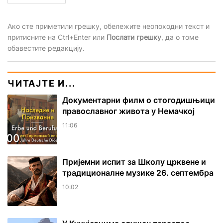
Ако сте приметили грешку, обележите неопоходни текст и
притисните на Ctrl+Enter или
Послати грешку
, да о томе
обавестите редакцију.
ЧИТАЈТЕ И...
Документарни филм о стогодишњици
православног живота у Немачкој
11:06
Пријемни испит за Школу црквене и
традиционалне музике 26. септембра
10:02