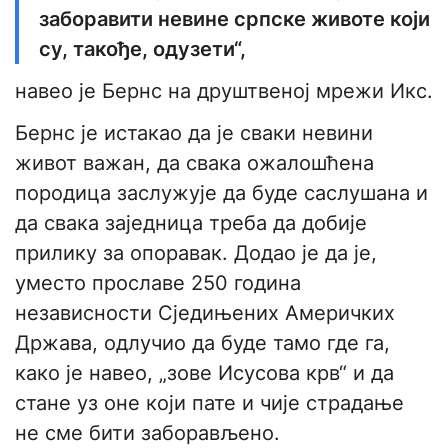
заборавити невине српске животе који
су, такође, одузети“,
навео је Бернс на друштвеној мрежи Икс.
Бернс је истакао да је сваки невини
живот важан, да свака ожалошћена
породица заслужује да буде саслушана и
да свака заједница треба да добије
прилику за опоравак. Додао је да је,
уместо прославе 250 година
независности Сједињених Америчких
Држава, одлучио да буде тамо где га,
како је навео, „зове Исусова крв“ и да
стане уз оне који пате и чије страдање
не сме бити заборављено.