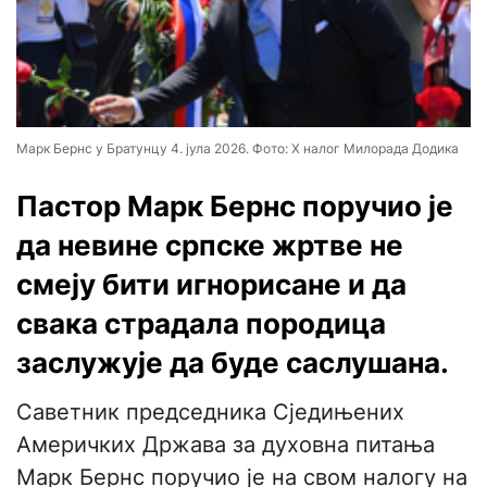
Марк Бернс у Братунцу 4. јула 2026. Фото: Х налог Милорада Додика
Пастор Марк Бернс поручио је
да невине српске жртве не
смеју бити игнорисане и да
свака страдала породица
заслужује да буде саслушана.
Саветник председника Сједињених
Америчких Држава за духовна питања
Марк Бернс поручио је на свом налогу на