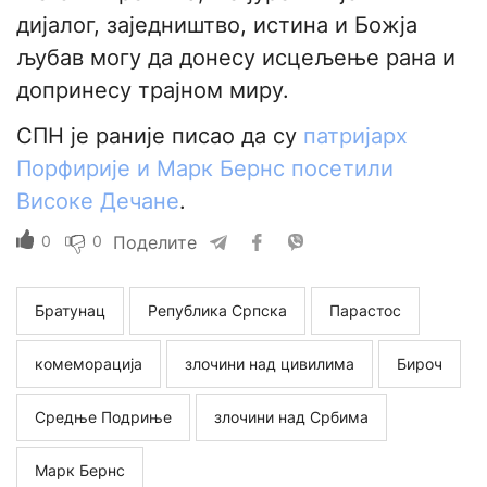
дијалог, заједништво, истина и Божја
љубав могу да донесу исцељење рана и
допринесу трајном миру.
СПН је раније писао да су
патријарх
Порфирије и Марк Бернс посетили
Високе Дечане
.
0
0
Поделите
Братунац
Република Српска
Парастос
комеморација
злочини над цивилима
Бироч
Средње Подриње
злочини над Србима
Марк Бернс