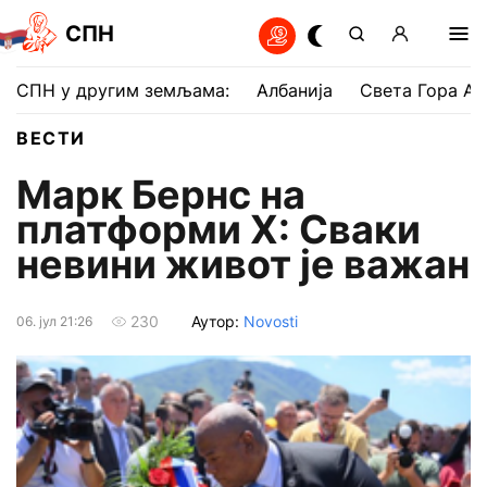
СПН
СПН у другим земљама:
Албанија
Света Гора Ат
ВЕСТИ
Марк Бернс на
платформи Х: Сваки
невини живот је важан
Аутор:
Novosti
230
06. јул 21:26