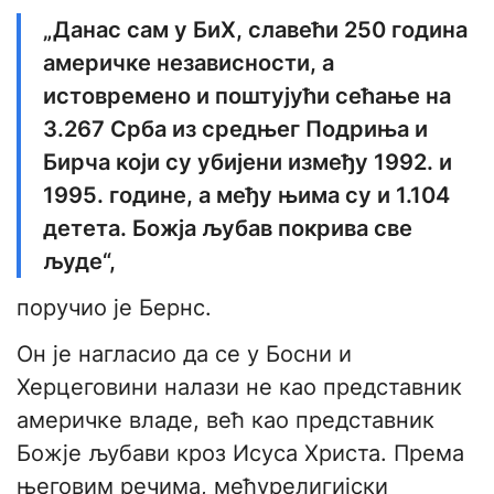
„Данас сам у БиХ, славећи 250 година
америчке независности, а
истовремено и поштујући сећање на
3.267 Срба из средњег Подриња и
Бирча који су убијени између 1992. и
1995. године, а међу њима су и 1.104
детета. Божја љубав покрива све
људе“,
поручио је Бернс.
Он је нагласио да се у Босни и
Херцеговини налази не као представник
америчке владе, већ као представник
Божје љубави кроз Исуса Христа. Према
његовим речима, међурелигијски