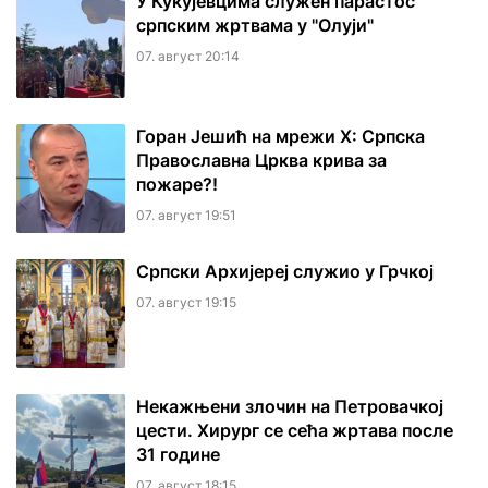
У Кукујевцима служен парастос
српским жртвама у "Олуји"
07. август 20:14
Горан Јешић на мрежи Х: Српска
Православна Црква крива за
пожаре?!
07. август 19:51
Српски Архијереј служио у Грчкој
07. август 19:15
Некажњени злочин на Петровачкој
цести. Хирург се сећа жртава после
31 године
07. август 18:15