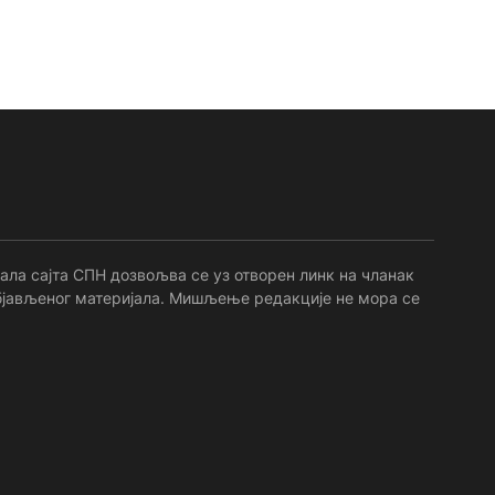
ала сајта СПН дозвољва се уз отворен линк на чланак
 објављеног материјала. Мишљење редакције не мора се