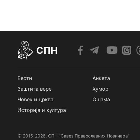
СПН
Вести
Анкета
Заштита вере
Хумор
Човек и црква
О нама
Историја и култура
© 2015-2026. СПН "Савез Православних Новинара"