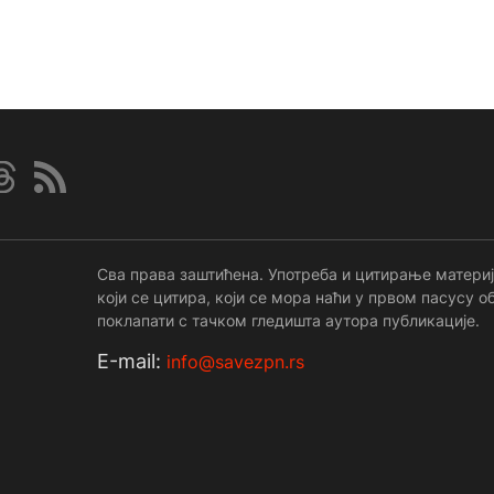
Сва права заштићена. Употреба и цитирање материј
који се цитира, који се мора наћи у првом пасусу
поклапати с тачком гледишта аутора публикације.
Е-mail:
info@savezpn.rs