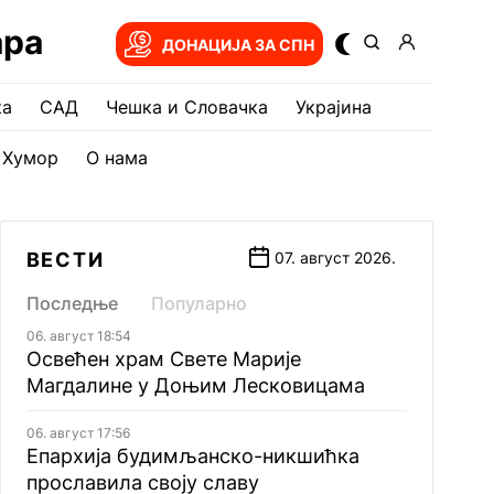
ара
ДОНАЦИЈА ЗА СПН
ка
САД
Чешка и Словачка
Украјина
Хумор
О нама
ВЕСТИ
07. август 2026.
Последње
Популарно
06. август 18:54
Освећен храм Свете Марије
Магдалине у Доњим Лесковицама
06. август 17:56
Епархија будимљанско-никшићка
прославила своју славу