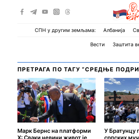
СПН у другим земљама:
Албанија
Св
Вести
Заштита в
ПРЕТРАГА ПО ТАГУ “СРЕДЊЕ ПОДР
Марк Бернс на платформи
У Братунцу 
Х: Сваки невини живот је
српских муч