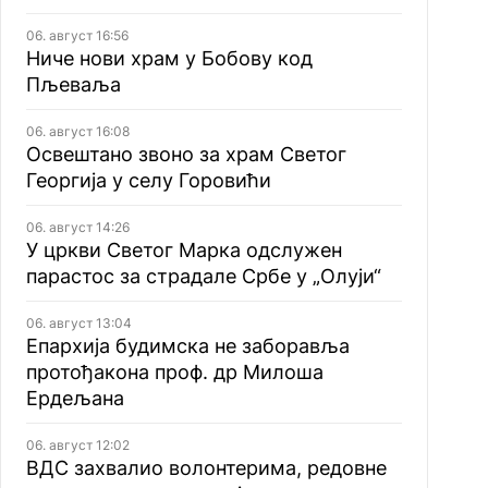
06. август 16:56
Ниче нови храм у Бобову код
Пљеваља
06. август 16:08
Освештано звоно за храм Светог
Георгија у селу Горовићи
06. август 14:26
У цркви Светог Марка одслужен
парастос за страдале Србе у „Олуји“
06. август 13:04
Епархија будимска не заборавља
протођакона проф. др Милоша
Ердељана
06. август 12:02
ВДС захвалио волонтерима, редовне