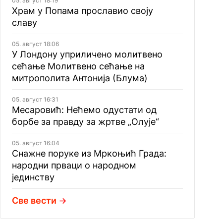
05. август 18:19
Храм у Попама прославио своју
славу
05. август 18:06
У Лондону уприличено молитвено
сећање Молитвено сећање на
митрополита Антонија (Блума)
05. август 16:31
Месаровић: Нећемо одустати од
борбе за правду за жртве „Олује“
05. август 16:04
Снажне поруке из Мркоњић Града:
народни прваци о народном
јединству
Све вести