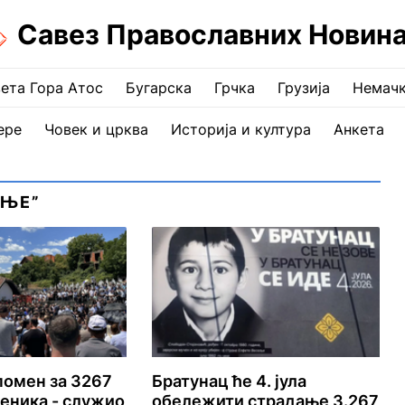
Савез Православних Новин
ета Гора Атос
Бугарска
Грчка
Грузија
Немач
ере
Човек и црква
Историја и култура
Анкета
ИЊЕ”
помен за 3267
Братунац ће 4. јула
еника - служио
обележити страдање 3.267