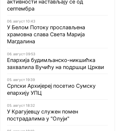
активности настављају се од
септембра
06. август 10:43
У Белом Потоку прослављена
храмовна слава Света Марија
Магдалина
06. август 09:53
Епархија будимљанско-никшићка
захвалила Вучићу на подршци Цркви
05. август 19:39
Српски Архијереј посетио Сумску
епархију УПЦ
05. август 18:32
У Крагујевцу служен помен
пострадалима у "Олуји"