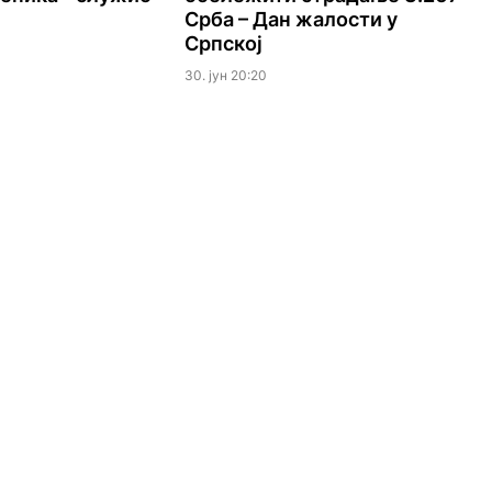
Срба – Дан жалости у
Српској
30. јун 20:20