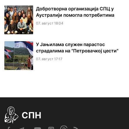
Добротворна организација СПЦ у
Аустралији помогла потребитима
07. август 18:04
У Јањилама служен парастос
страдалима на "Петровачкој цести"
07. август 17:17
СПН