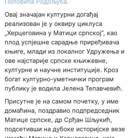
Поповића Родољуба.
Овај значајан културни догађај
реализован је у оквиру циклуса
„Херцеговина у Матици српској”, као
плод успјешне сарадње приређивача
књиге, млади из локалног Удружења и
ове најстарије српске књижевне,
културне и научне институције. Кроз
богат културно-уметнички програм
публику је водила Јелена Тепавчевић.
​Присутне је на самом почетку, у име
домаћина, поздравио подпредседник
Матице српске, др Срђан Шљукић,
подсетивши на дубоке историјске везе