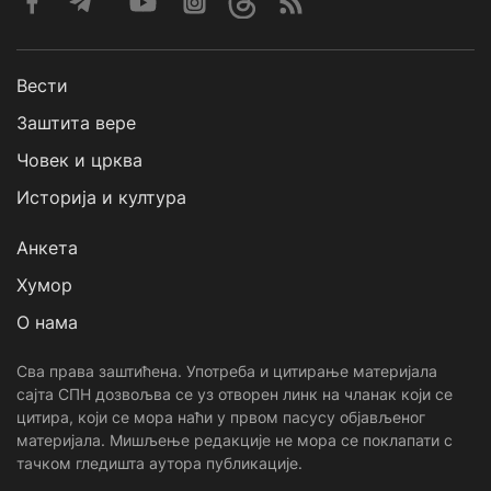
Вести
Заштита вере
Човек и црква
Историја и култура
Анкета
Хумор
О нама
Сва права заштићена. Употреба и цитирање материјала
сајта СПН дозвољва се уз отворен линк на чланак који се
цитира, који се мора наћи у првом пасусу објављеног
материјала. Мишљење редакције не мора се поклапати с
тачком гледишта аутора публикације.