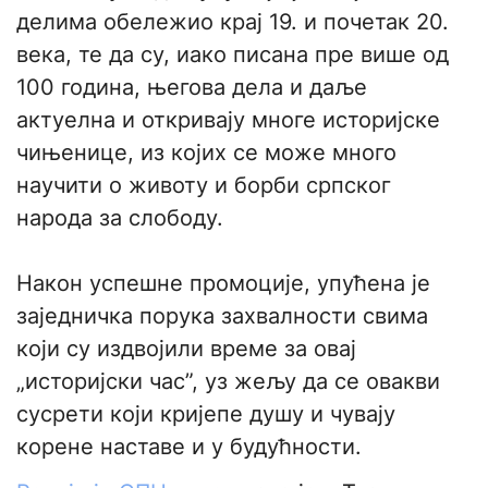
делима обележио крај 19. и почетак 20.
века, те да су, иако писана пре више од
100 година, његова дела и даље
актуелна и откривају многе историјске
чињенице, из којих се може много
научити о животу и борби српског
народа за слободу.
​Након успешне промоције, упућена је
заједничка порука захвалности свима
који су издвојили време за овај
„историјски час”, уз жељу да се овакви
сусрети који кријепе душу и чувају
корене наставе и у будућности.