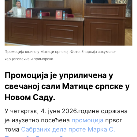
Промоција књиге у Матици српској. Фото: Епархија захумско-
херцеговачка и приморска.
Промоција је уприличена у
свечаној сали Матице српске у
Новом Саду.
У четвртак, 4. јуна 2026.године одржана
је изузетно посећена
промоција
првог
тома
Сабраних дела проте Марка С.