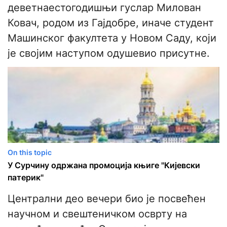
деветнаестогодишњи гуслар Милован
Ковач, родом из Гајдобре, иначе студент
Машинског факултета у Новом Саду, који
је својим наступом одушевио присутне.
On this topic
У Сурчину одржана промоција књиге "Кијевски
патерик"
​Централни део вечери био је посвећен
научном и свештеничком осврту на