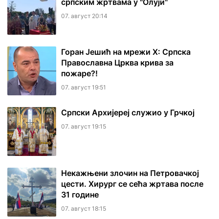
српским жртвама у "Олуји"
07. август 20:14
Горан Јешић на мрежи Х: Српска
Православна Црква крива за
пожаре?!
07. август 19:51
Српски Архијереј служио у Грчкој
07. август 19:15
Некажњени злочин на Петровачкој
цести. Хирург се сећа жртава после
31 године
07. август 18:15