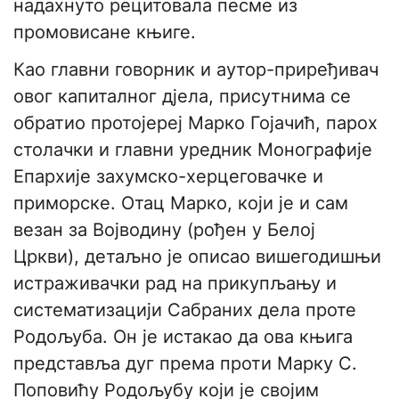
надахнуто рецитовала песме из
промовисане књиге.
Као главни говорник и аутор-приређивач
овог капиталног дјела, присутнима се
обратио протојереј Марко Гојачић, парох
столачки и главни уредник Монографије
Епархије захумско-херцеговачке и
приморске. Отац Марко, који је и сам
везан за Војводину (рођен у Белој
Цркви), детаљно је описао вишегодишњи
истраживачки рад на прикупљању и
систематизацији Сабраних дела проте
Родољуба. Он је истакао да ова књига
представља дуг према проти Марку С.
Поповићу Родољубу који је својим