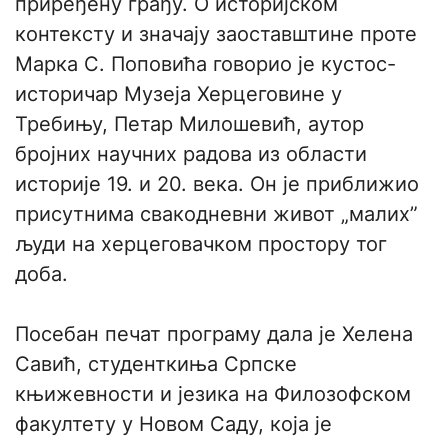
приређену грађу. О историјском
контексту и значају заоставштине проте
Марка С. Поповића говорио је кустос-
историчар Музеја Херцеговине у
Требињу, Петар Милошевић, аутор
бројних научних радова из области
историје 19. и 20. века. Он је приближио
присутнима свакодневни живот „малих”
људи на херцеговачком простору тог
доба.
​Посебан печат програму дала је Хелена
Савић, студенткиња Српске
књижевности и језика на Филозофском
факултету у Новом Саду, која је