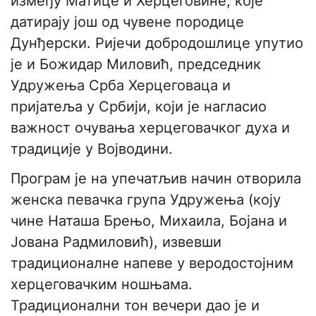
између Матице и Херцеговине, које
датирају још од чувене породице
Дунђерски. Ријечи добродошлице упутио
је и Божидар Миловић, председник
Удружења Срба Херцеговаца и
пријатеља у Србији, који је нагласио
важност очувања херцеговачког духа и
традиције у Војводини.
​Програм је на упечатљив начин отворила
женска певачка група Удружења (коју
чине Наташа Брењо, Михаила, Бојана и
Јована Радмиловић), извевши
традиционалне напеве у веродостојним
херцеговачким ношњама.
Традиционални тон вечери дао је и