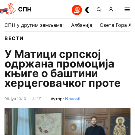
СПН
СПН у другим земљама:
Албанија
Света Гора Ат
ВЕСТИ
У Матици српској
одржана промоција
књиге о баштини
херцеговачког проте
Аутор:
Novosti
19
09. јун 10:10