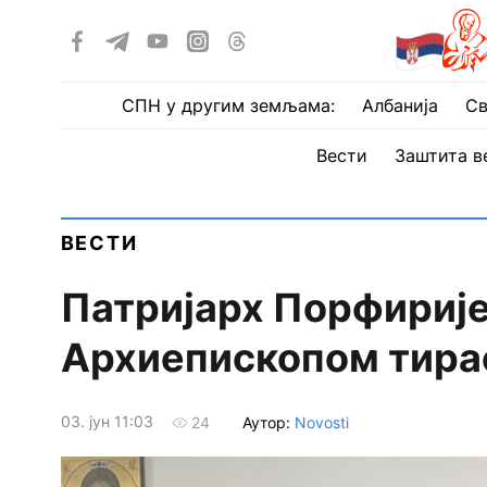
СПН у другим земљама:
Албанија
Св
Вести
Заштита в
ВЕСТИ
Патријарх Порфирије
Архиепископом тир
03. јун 11:03
Аутор:
Novosti
24