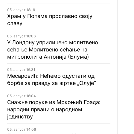
05. август 18:19
Храм у Попама прославио своју
славу
05. август 18:06
У Лондону уприличено молитвено
сећање Молитвено сећање на
митрополита Антонија (Блума)
05. август 16:31
Месаровић: Нећемо одустати од
борбе за правду за жртве „Олује“
05. август 16:04
Снажне поруке из Мркоњић Града:
народни прваци о народном
јединству
05. август 14:06