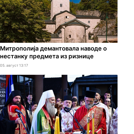
Митрополија демантовала наводе о
нестанку предмета из ризнице
05. август 13:17