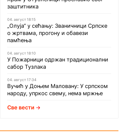
заштитника
04. август 18:15
„Олуја“ у сећању: Званичници Српске
о жртвама, прогону и обавези
памћења
04. август 18:10
У Пожарници одржан традиционални
сабор Тузлака
04. август 17:34
Вучић у Доњем Маловану: У српском
народу, упркос свему, нема мржње
Све вести