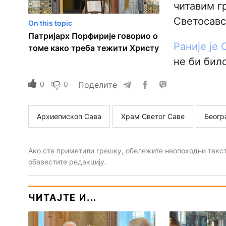
читавим г
Светосавс
On this topic
Патријарх Порфирије говорио о
Раније је
томе како треба тежити Христу
не би бил
0
0
Поделите
Архиепископ Сава
Храм Светог Саве
Беогр
Ако сте приметили грешку, обележите неопоходни текст 
обавестите редакцију.
ЧИТАЈТЕ И...