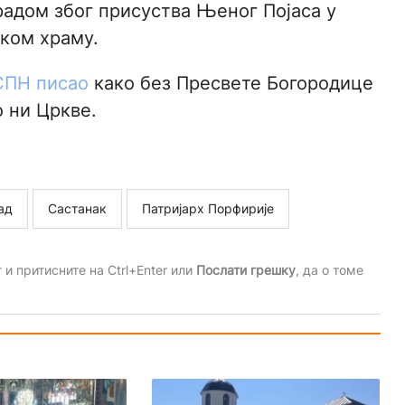
радом због присуства Њеног Појаса у
ком храму.
 СПН писао
како без Пресвете Богородице
о ни Цркве.
ад
Састанак
Патријарх Порфирије
и притисните на Ctrl+Enter или
Послати грешку
, да о томе