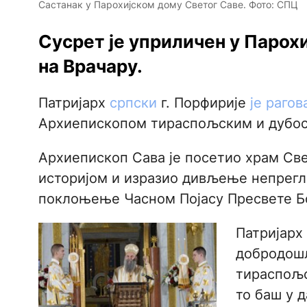
Састанак у Парохијском дому Светог Саве. Фото: СПЦ
Сусрет је уприличен у Парох
на Врачару.
Патријарх
српски
г. Порфирије
је рагов
Архиепископом тираспољским и дубос
Архиепископ Сава је посетио храм Све
историјом и изразио дивљење непрегле
поклоњење Часном Појасу Пресвете Б
Патријарх
добродошл
тираспољс
то баш у 