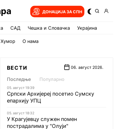
ара
ДОНАЦИЈА ЗА СПН
ка
САД
Чешка и Словачка
Украјина
Хумор
О нама
ВЕСТИ
06. август 2026.
Последње
Популарно
05. август 19:39
Српски Архијереј посетио Сумску
епархију УПЦ
05. август 18:32
У Крагујевцу служен помен
пострадалима у "Олуји"