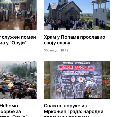
у служен помен
Храм у Попама прославио
а у "Олуји"
своју славу
05. август 18:19
 Нећемо
Снажне поруке из
 борбе за
Мркоњић Града: народни