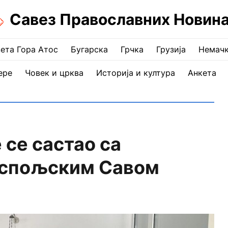
Савез Православних Новин
ета Гора Атос
Бугарска
Грчка
Грузија
Немач
ере
Човек и црква
Историја и култура
Анкета
 се састао са
аспољским Савом