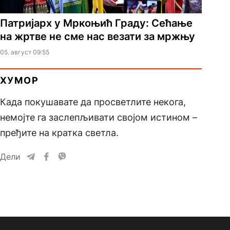
Патријарх у Мркоњић Граду: Сећање
на жртве не сме нас везати за мржњу
05. август 09:55
ХУМОР
Када покушавате да просветлите некога,
немојте га заслепљивати својом истином –
пређите на кратка светла.
Дели