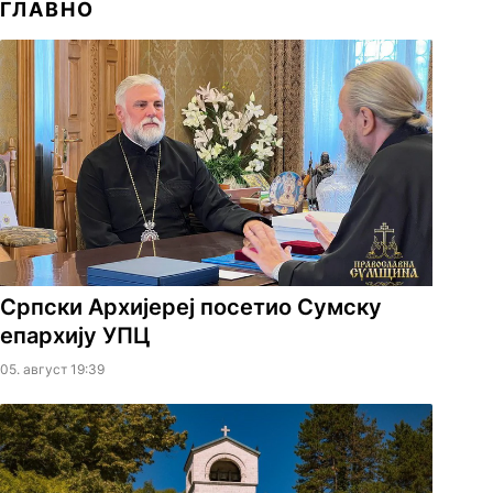
ГЛАВНО
Српски Архијереј посетио Сумску
епархију УПЦ
05. август 19:39