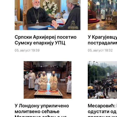
Српски Архијереј посетио
У Крагујевц
Сумску епархију УПЦ
пострадалим
05. август 19:39
05. август 18:32
У Лондону уприличено
Месаровић:
молитвено сећање
одустати од