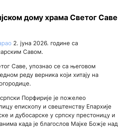
ијском дому храма Светог Саве
арао
2. јуна 2026. године са
арским Савом.
тог Саве, упознао се са његовом
дном реду верника који хитају на
огородице.
 српски Порфирије је пожелео
ицу епископу и свештенству Епархије
ке и дубосарске у српску престоницу и
данима када је благослов Мајке Божје над