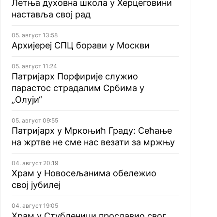
Летња духовна школа у Херцеговини
наставља свој рад
05. август 13:58
Архијереј СПЦ борави у Москви
05. август 11:24
Патријарх Порфирије служио
парастос страдалим Србима у
„Олуји“
05. август 09:55
Патријарх у Мркоњић Граду: Сећање
на жртве не сме нас везати за мржњу
04. август 20:19
Храм у Новосељанима обележио
свој јубилеј
04. август 19:05
Храм у Стубленици прославио свог