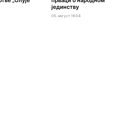
ртве „Олује“
прваци о народном
јединству
05. август 16:04