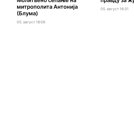
Молитвено сећање на
правду за ж
митрополита Антонија
05. август 16:31
(Блума)
05. август 18:06