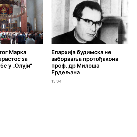
тог Марка
Епархија будимска не
растос за
заборавља протођакона
бе у „Олуји“
проф. др Милоша
Ердељана
13:04