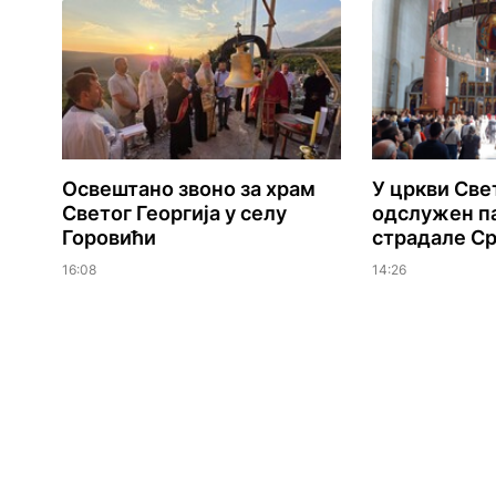
Освештано звоно за храм
У цркви Све
Светог Георгија у селу
одслужен па
Горовићи
страдале Ср
16:08
14:26