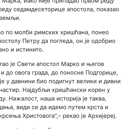
л Марка, иако није припадао првом реду
реду седамдесеторице апостола, показао
 земљи.
сао по молби римских хришћана, понео
постолу Петру да погледа, он је одобрио
но и истинито.
игао је Свети апостол Марко и његов
 и до овога града, до поносне Подгорице,
 је у давнини био подигнут велики и дивни
настир. Најдубљи хришћански корен у
у. Нажалост, наша историја је таква,
дања, види се да идемо путем крста и
рсења Христовога",– рекао је Архијереј.