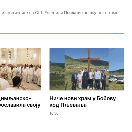
и притисните на Ctrl+Enter или
Послати грешку
, да о томе
удимљанско-
Ниче нови храм у Бобову
ославила своју
код Пљеваља
16:56