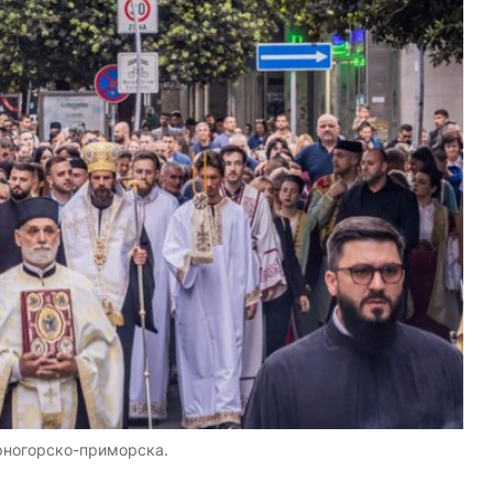
црногорско-приморска.