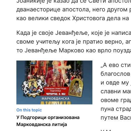
Јоаникије је казао да се Свети апосто
дванаесторице апостола, него другом 
као велики сведок Христовога дела на
Када је своје Јеванђеље, које је напи
своме учитељу кога је пратио верно, а
то Јеванђеље Марково као врло поузда
„А ево ст
благослов
и овде му
славни ма
овоме град
пуна стра
On this topic
путем Васк
У Подгорици организована
Марковданска литија