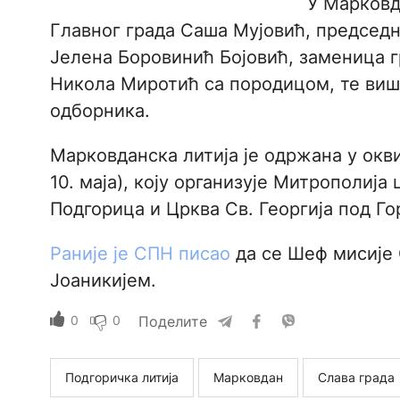
У Марковд
Главног града Саша Мујовић, председ
Јелена Боровинић Бојовић, заменица
Никола Миротић са породицом, те виш
одборника.
Марковданска литија је одржана у окв
10. маја), коју организује Митрополиј
Подгорица и Црква Св. Георгија под Г
Раније је СПН писао
да се Шеф мисије 
Јоаникијем.
0
0
Поделите
Подгоричка литија
Марковдан
Слава града