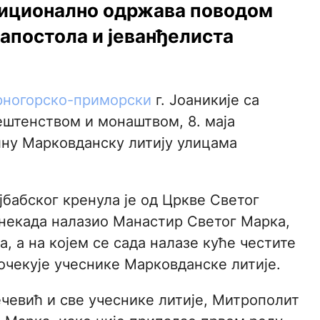
диционално одржава поводом
 апостола и јеванђелиста
рногорско-приморски
г. Јоаникије са
ештенством и монаштвом, 8. маја
лну Марковданску литију улицама
бабског кренула је од Цркве Светог
е некада налазио Манастир Светог Марка,
а, а на којем се сада налазе куће честите
очекује учеснике Марковданске литије.
чевић и све учеснике литије, Митрополит