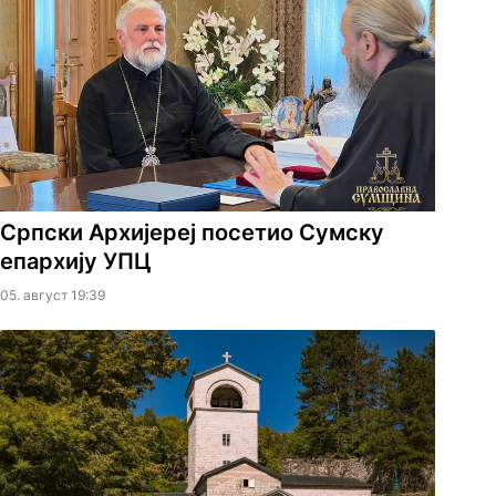
Српски Архијереј посетио Сумску
епархију УПЦ
05. август 19:39