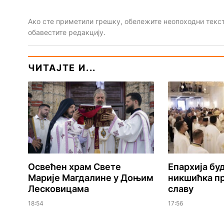
Ако сте приметили грешку, обележите неопоходни текст 
обавестите редакцију.
ЧИТАЈТЕ И...
Освећен храм Свете
Епархија б
Марије Магдалине у Доњим
никшићка пр
Лесковицама
славу
18:54
17:56