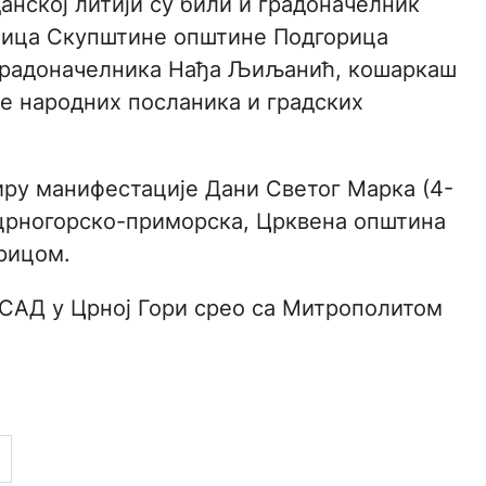
анској литији су били и градоначелник
ница Скупштине општине Подгорица
 градоначелника Нађа Љиљанић, кошаркаш
е народних посланика и градских
иру манифестације Дани Светог Марка (4-
а црногорско-приморска, Црквена општина
орицом.
САД у Црној Гори срео са Митрополитом