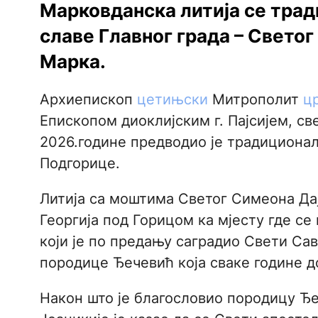
Марковданска литија се тра
славе Главног града – Светог
Марка.
Архиепископ
цетињски
Митрополит
ц
Епископом диоклијским г. Пајсијем, св
2026.године предводио је традициона
Подгорице.
Литија са моштима Светог Симеона Дај
Георгија под Горицом ка мјесту где с
који је по предању саградио Свети Сав
породице Ђечевић која сваке године д
Након што је благословио породицу Ђе