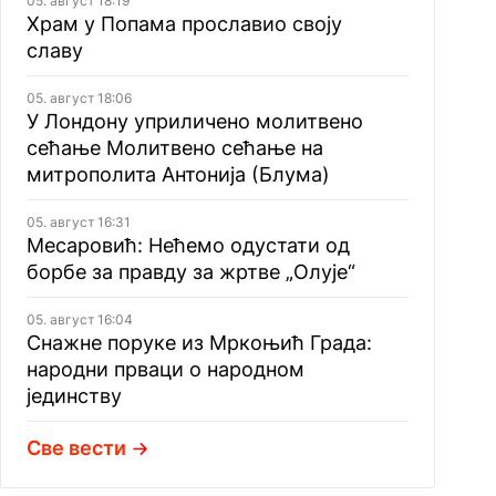
05. август 18:19
Храм у Попама прославио своју
славу
05. август 18:06
У Лондону уприличено молитвено
сећање Молитвено сећање на
митрополита Антонија (Блума)
05. август 16:31
Месаровић: Нећемо одустати од
борбе за правду за жртве „Олује“
05. август 16:04
Снажне поруке из Мркоњић Града:
народни прваци о народном
јединству
Све вести