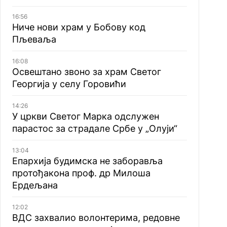
16:56
Ниче нови храм у Бобову код
Пљеваља
16:08
Освештано звоно за храм Светог
Георгија у селу Горовићи
14:26
У цркви Светог Марка одслужен
парастос за страдале Србе у „Олуји“
13:04
Епархија будимска не заборавља
протођакона проф. др Милоша
Ердељана
12:02
ВДС захвалио волонтерима, редовне