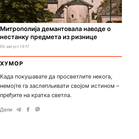
Митрополија демантовала наводе о
нестанку предмета из ризнице
05. август 13:17
ХУМОР
Када покушавате да просветлите некога,
немојте га заслепљивати својом истином –
пређите на кратка светла.
Дели