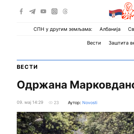
СПН у другим земљама:
Албанија
Св
Вести
Заштита в
ВЕСТИ
Одржана Марковданс
09. мај 14:29
Аутор:
Novosti
23