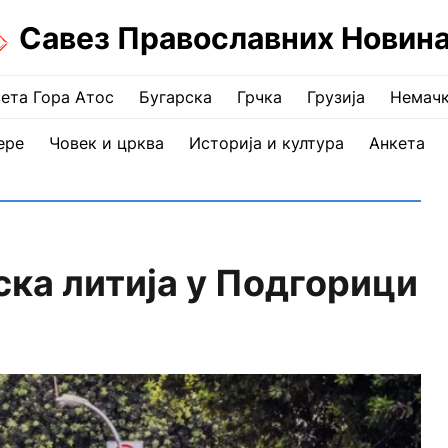
Савез Православних Новин
ета Гора Атос
Бугарска
Грчка
Грузија
Немач
ере
Човек и црква
Историја и култура
Анкета
ка литија у Подгорици