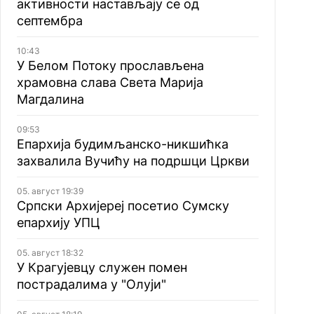
активности настављају се од
септембра
10:43
У Белом Потоку прослављена
храмовна слава Света Марија
Магдалина
09:53
Епархија будимљанско-никшићка
захвалила Вучићу на подршци Цркви
05. август 19:39
Српски Архијереј посетио Сумску
епархију УПЦ
05. август 18:32
У Крагујевцу служен помен
пострадалима у "Олуји"