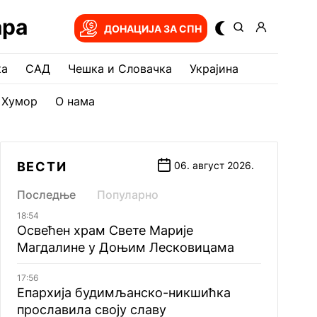
ара
ДОНАЦИЈА ЗА СПН
ка
САД
Чешка и Словачка
Украјина
Хумор
О нама
ВЕСТИ
06. август 2026.
Последње
Популарно
18:54
Освећен храм Свете Марије
Магдалине у Доњим Лесковицама
17:56
Епархија будимљанско-никшићка
прославила своју славу