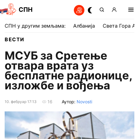
СПН
СПН у другим земљама:
Албанија
Света Гора Ат
ВЕСТИ
МСУБ за Сретење
отвара врата уз
бесплатне радионице,
изложбе и вођења
Аутор:
Novosti
16
10. фебруар 17:13