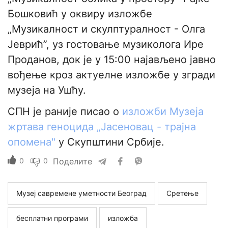
Бошковић у оквиру изложбе
„Музикалност и скулптуралност - Олга
Јеврић”, уз гостовање музиколога Ире
Проданов, док је у 15:00 најављено јавно
вођење кроз актуелне изложбе у згради
музеја на Ушћу.
СПН је раније писао о
изложби Музеја
жртава геноцида „Јасеновац - трајна
опомена"
у Скупштини Србије.
0
0
Поделите
Музеј савремене уметности Београд
Сретење
бесплатни програми
изложба