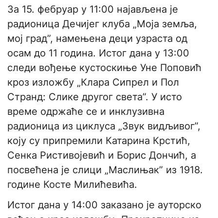
За 15. фебруар у 11:00 најављена је
радионица Дечијег клуба „Моја земља,
мој град”, намењена деци узраста од
осам до 11 година. Истог дана у 13:00
следи вођење кустоскиње Уне Поповић
кроз изложбу „Клара Сипрел и Пол
Странд: Слике другог света”. У исто
време одржаће се и инклузивна
радионица из циклуса „Звук видљивог”,
коју су припремили Катарина Крстић,
Сенка Ристивојевић и Борис Дончић, а
посвећена је слици „Маслињак” из 1918.
године Косте Милићевића.
Истог дана у 14:00 заказано је ауторско