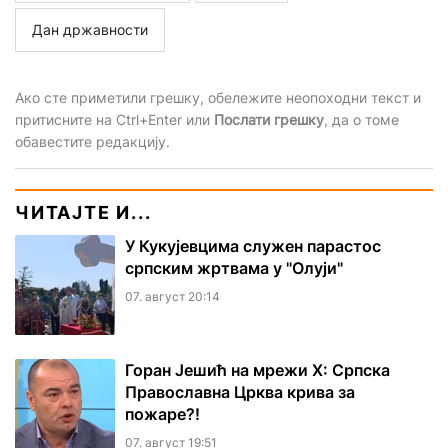
Дан државности
Ако сте приметили грешку, обележите неопоходни текст и
притисните на Ctrl+Enter или
Послати грешку
, да о томе
обавестите редакцију.
ЧИТАЈТЕ И...
У Кукујевцима служен парастос
српским жртвама у "Олуји"
07. август 20:14
Горан Јешић на мрежи Х: Српска
Православна Црква крива за
пожаре?!
07. август 19:51