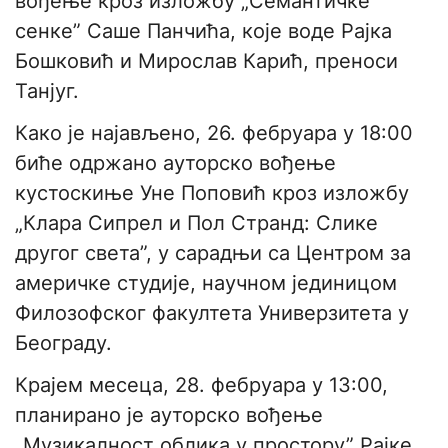
вођење кроз изложбу „Семантичке
сенке” Саше Панчића, које воде Рајка
Бошковић и Мирослав Карић, преноси
Танјуг.
Како је најављено, 26. фебруара у 18:00
биће одржано ауторско вођење
кустоскиње Уне Поповић кроз изложбу
„Клара Сипрел и Пол Странд: Слике
другог света”, у сарадњи са Центром за
америчке студије, научном јединицом
Филозофског факултета Универзитета у
Београду.
Крајем месеца, 28. фебруара у 13:00,
планирано је ауторско вођење
„Музикалност облика у простору” Рајке