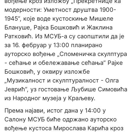
вођење кроз изложбу „Прекретнице ка
модерности: Уметност друштва 1900-
1945”, које воде кустоскиње Мишеле
Блануше, Рајка Бошковић и Жаклина
Ратковић. Из МСУБ-а су саопштили да је
за 16. фебруар у 13:00 планирано
ауторско вођење „Споменичка скулптура
- сећање и обележавање сећања” Рајке
Бошковић, у оквиру изложбе
„Музикалност и скулптуралност - Олга
Јеврић”, уз гостовање Љубише Симовића
из Народног музеја у Краљеву.
Према најави, истог дана у 14:00 у
Салону МСУБ биће одржано ауторско
вођење кустоса Мирослава Карића кроз