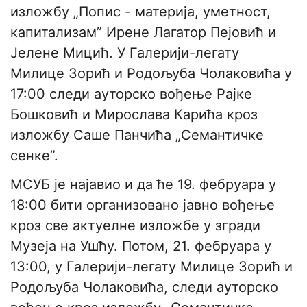
изложбу „Попис - материја, уметност,
капитализам” Ирене Лагатор Пејовић и
Јелене Мицић. У Галерији-легату
Милице Зорић и Родољуба Чолаковића у
17:00 следи ауторско вођење Рајке
Бошковић и Мирослава Карића кроз
изложбу Саше Панчића „Семантичке
сенке”.
МСУБ је најавио и да ће 19. фебруара у
18:00 бити организовано јавно вођење
кроз све актуелне изложбе у згради
Музеја на Ушћу. Потом, 21. фебруара у
13:00, у Галерији-легату Милице Зорић и
Родољуба Чолаковића, следи ауторско