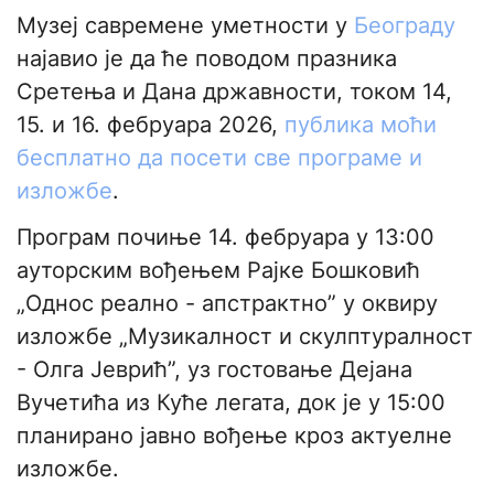
Музеј савремене уметности у
Београду
најавио је да ће поводом празника
Сретења и Дана државности, током 14,
15. и 16. фебруара 2026,
публика моћи
бесплатно да посети све програме и
изложбе
.
Програм почиње 14. фебруара у 13:00
ауторским вођењем Рајке Бошковић
„Однос реално - апстрактно” у оквиру
изложбе „Музикалност и скулптуралност
- Олга Јеврић”, уз гостовање Дејана
Вучетића из Куће легата, док је у 15:00
планирано јавно вођење кроз актуелне
изложбе.