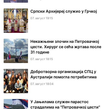
Српски Архијереј служио у Грчкој
07. август 19:15
Некажњени злочин на Петровачкој
цести. Хирург се сећа жртава после
31 године
07. август 18:15
Добротворна организација СПЦ у
Аустралији помогла потребитима
07. август 18:04
У Јањилама служен парастос
страдалима на "Петровачкој цести"