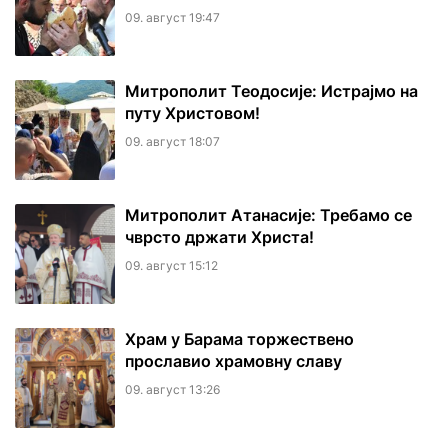
09. август 19:47
Митрополит Теодосије: Истрајмо на
путу Христовом!
09. август 18:07
Митрополит Атанасије: Требамо се
чврсто држати Христа!
09. август 15:12
Храм у Барама торжествено
прославио храмовну славу
09. август 13:26