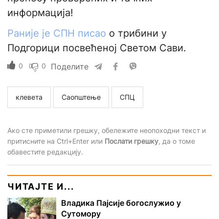
информација!
Раније је СПН писао
о трибини у
Подгорици посвећеној Светом Сави.
0
0
Поделите
клевета
Саопштење
СПЦ
Ако сте приметили грешку, обележите неопоходни текст и
притисните на Ctrl+Enter или
Послати грешку
, да о томе
обавестите редакцију.
ЧИТАЈТЕ И...
Владика Пајсије богослужио у
Сутомору