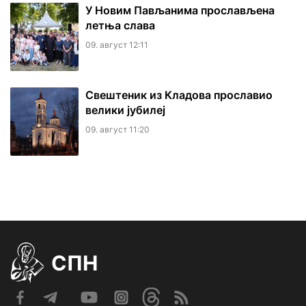
У Новим Пављанима прослављена
летња слава
09. август 12:11
Свештеник из Кладова прославио
велики јубилеј
09. август 11:20
СПН