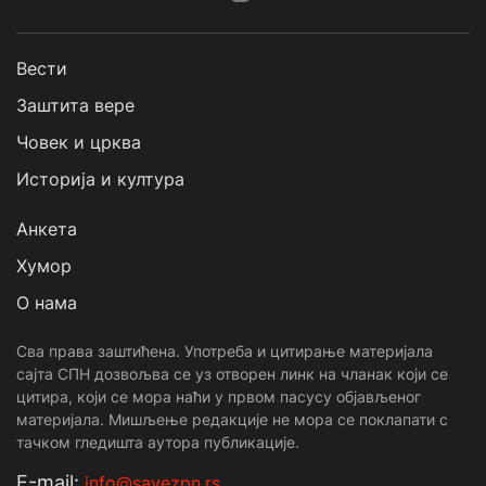
Вести
Заштита вере
Човек и црква
Историја и култура
Анкета
Хумор
О нама
Сва права заштићена. Употреба и цитирање материјала
сајта СПН дозвољва се уз отворен линк на чланак који се
цитира, који се мора наћи у првом пасусу објављеног
материјала. Мишљење редакције не мора се поклапати с
тачком гледишта аутора публикације.
Е-mail:
info@savezpn.rs