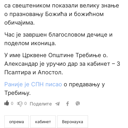
са свештеником показали велику знање
о празновању Божића и божићном
обичајима.
Час је завршен благословом дечице и
поделом иконица.
У име Црквене Општине Требиње о.
Александар је уручио дар за кабинет – 3
Псалтира и Апостол.
Раније је СПН писао
о предавању у
Требињу.
0
0
Поделите
опрема
кабинет
Веронаука