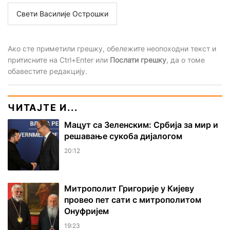
Свети Василије Острошки
Ако сте приметили грешку, обележите неопоходни текст и
притисните на Ctrl+Enter или
Послати грешку
, да о томе
обавестите редакцију.
ЧИТАЈТЕ И...
Мацут са Зеленским: Србија за мир и
решавање сукоба дијалогом
20:12
Митрополит Григорије у Кијеву
провео пет сати с митрополитом
Онуфријем
19:23