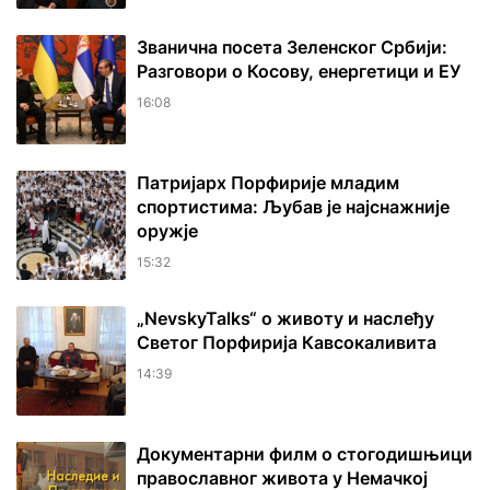
Званична посета Зеленског Србији:
Разговори о Косову, енергетици и ЕУ
16:08
Патријарх Порфирије младим
спортистима: Љубав је најснажније
оружје
15:32
„NevskyTalks“ о животу и наслеђу
Светог Порфирија Кавсокаливита
14:39
Документарни филм о стогодишњици
православног живота у Немачкој