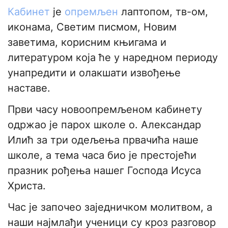
Кабинет
је
опремљен
лаптопом, тв-ом,
иконама, Светим писмом, Новим
заветима, корисним књигама и
литературом која ће у наредном периоду
унапредити и олакшати извођење
наставе.
Први часу новоопремљеном кабинету
одржао је парох школе о. Александар
Илић за три одељења првачића наше
школе, а тема часа био је престојећи
празник рођења нашег Господа Исуса
Христа.
Час је започео заједничком молитвом, а
наши најмлађи ученици су кроз разговор