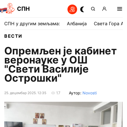
СПН
СПН у другим земљама:
Албанија
Света Гора Ат
ВЕСТИ
Опремљен је кабинет
веронауке у ОШ
"Свети Василије
Острошки"
Аутор:
Novosti
17
25. децембар 2025. 12:35