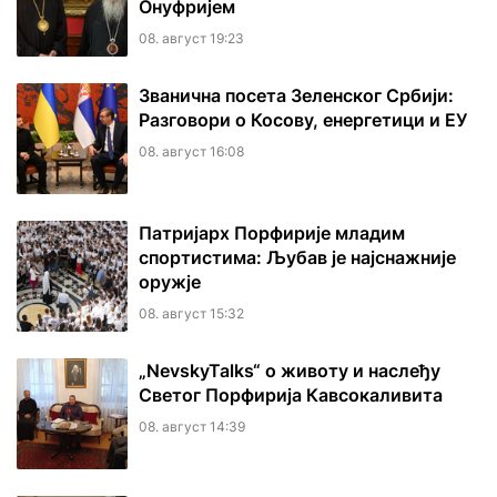
Онуфријем
08. август 19:23
Званична посета Зеленског Србији:
Разговори о Косову, енергетици и ЕУ
08. август 16:08
Патријарх Порфирије младим
спортистима: Љубав је најснажније
оружје
08. август 15:32
„NevskyTalks“ о животу и наслеђу
Светог Порфирија Кавсокаливита
08. август 14:39