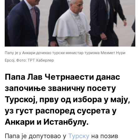
Папу је у Анкари дочекао турски министар туризма Мехмет Нури
Ерсој. Фото: ТРТ Хаберлер
Папа Лав Четрнаести данас
започиње званичну посету
Турској, прву од избора у мају,
уз густ распоред сусрета у
Анкари и Истанбулу.
Папа је допутовао у
Турску
на позив