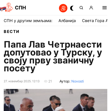
СПН
СПН у другим земљама:
Албанија
Света Гора Ат
ВЕСТИ
Папа Лав Четрнаести
допутовао у Турску, у
своју прву званичну
посету
Аутор:
Novosti
21
27. новембар 2025. 12:13