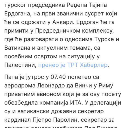
турског председника Реџепа Тајипа
Ердогана, на први званични сусрет који
ће се одржати у Анкари. Ердоган ће га
примити у Председничком комплексу,
где ће разговарати о односима Турске и
Ватикана и актуелним темама, са
посебним освртом на ситуацију у
Палестини,
пренео је ТРТ Хаберлер
.
Папа је јутрос у 07.40 полетео са
аеродрома Леонардо да Винчи у Риму
приватним авионом који је за ову посету
обезбедила компанија ИТА. У делегацији
су и ватикански државни секретар
кардинал Пјетро Паролин, секретар за