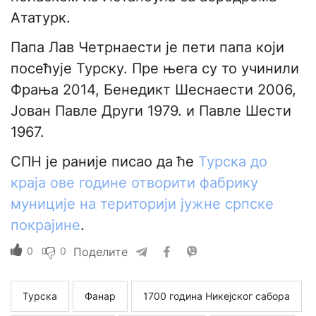
Ататурк.
Папа Лав Четрнаести је пети папа који
посећује Турску. Пре њега су то учинили
Фрања 2014, Бенедикт Шеснаести 2006,
Јован Павле Други 1979. и Павле Шести
1967.
СПН је раније писао да ће
Турска до
краја ове године отворити фабрику
муниције на територији јужне српске
покрајине
.
0
0
Поделите
Турска
Фанар
1700 година Никејског сабора