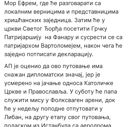
Мор Ефрем, где ће разговарати са
локалним верницима и представницима
хришћанских заједница. Затим ће у
цркви Светог Ђорђа посетити Грчку
Патријаршију на Фанару и сусрести се са
патријархом Вартоломејем, након чега ће
заједно потписати декларацију.
АП је оценио да ово путовање има
снажан дипломатски значај, јер је
усмерено на јачање односа Католичке
Цркве и Православља. У суботу ће папа
служити мису у Фолксваген арени, док
ће у недељу поподне отпутовати у
Либан, на другу етапу свог путовања,
поласком из Истанбула са аеродрома