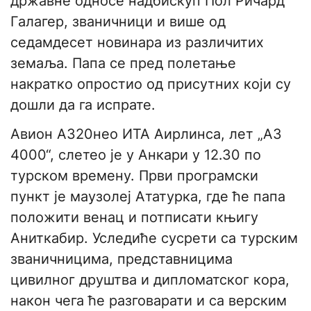
државне односе надбискуп Пол Ричард
Галагер, званичници и више од
седамдесет новинара из различитих
земаља. Папа се пред полетање
накратко опростио од присутних који су
дошли да га испрате.
Авион А320нео ИТА Аирлинса, лет „АЗ
4000“, слетео је у Анкари у 12.30 по
турском времену. Први програмски
пункт је маузолеј Ататурка, где ће папа
положити венац и потписати књигу
Аниткабир. Уследиће сусрети са турским
званичницима, представницима
цивилног друштва и дипломатског кора,
након чега ће разговарати и са верским