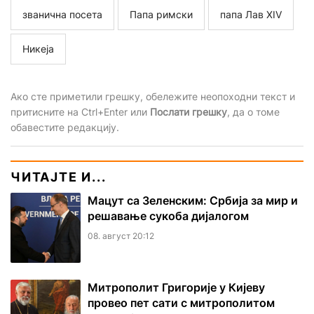
званична посета
Папа римски
папа Лав XIV
Никеја
Ако сте приметили грешку, обележите неопоходни текст и
притисните на Ctrl+Enter или
Послати грешку
, да о томе
обавестите редакцију.
ЧИТАЈТЕ И...
Мацут са Зеленским: Србија за мир и
решавање сукоба дијалогом
08. август 20:12
Митрополит Григорије у Кијеву
провео пет сати с митрополитом