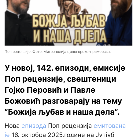
Поп рецензије. Фото: Митрополија црногорско-приморска.
У новој, 142. епизоди, емисије
Поп рецензије, свештеници
Гојко Перовић и Павле
Божовић разговарају на тему
”Божија љубав и наша дела”.
Нова
епизода
Поп рецензија
емитована
је
16. октобра 2025.године на Јутјуб