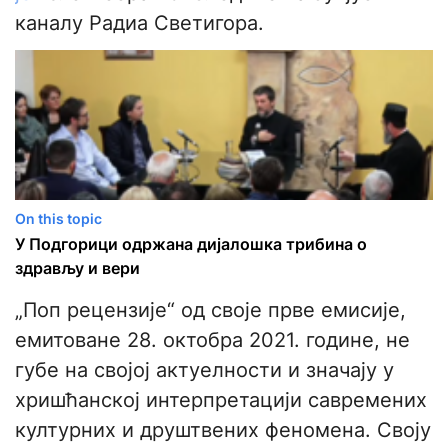
каналу Радиа Светигора.
On this topic
У Подгорици одржана дијалошка трибина о
здрављу и вери
„Поп рецензије“ од своје прве емисије,
емитоване 28. октобра 2021. године, не
губе на својој актуелности и значају у
хришћанској интерпретацији савремених
културних и друштвених феномена. Своју