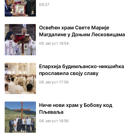
09:37
Освећен храм Свете Марије
Магдалине у Доњим Лесковицама
06. август 18:54
Епархија будимљанско-никшићка
прославила своју славу
06. август 17:56
Ниче нови храм у Бобову код
Пљеваља
06. август 16:56