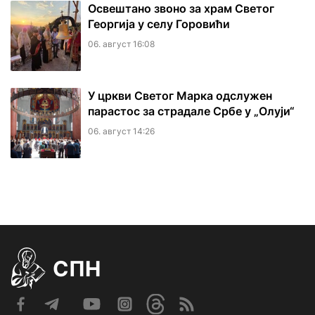
Освештано звоно за храм Светог
Георгија у селу Горовићи
06. август 16:08
У цркви Светог Марка одслужен
парастос за страдале Србе у „Олуји“
06. август 14:26
СПН