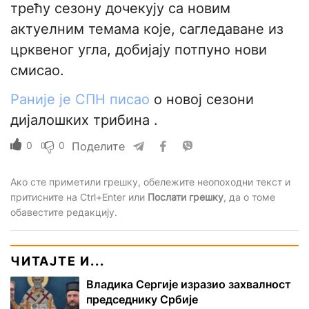
трећу сезону дочекују са новим
актуелним темама које, сагледаване из
црквеног угла, добијају потпуно нови
смисао.
Раније је СПН писао
о новој сезони
дијалошких трибина .
0
0
Поделите
Ако сте приметили грешку, обележите неопоходни текст и
притисните на Ctrl+Enter или
Послати грешку
, да о томе
обавестите редакцију.
ЧИТАЈТЕ И...
Владика Сергије изразио захвалност
председнику Србије