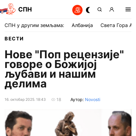
СПН
СПН у другим земљама:
Албанија
Света Гора Ат
ВЕСТИ
Нове "Поп рецензије"
говоре о Божијој
љубави и нашим
делима
Аутор:
Novosti
18
16. октобар 2025. 18:43