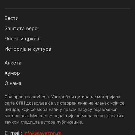
Вести
Заштита вере
Човек и црква
Историја и култура
Анкета
Хумор
О нама
Сва права заштићена. Употреба и цитирање материјала
сајта СПН дозвољва се уз отворен линк на чланак који се
цитира, који се мора наћи у првом пасусу објављеног
материјала. Мишљење редакције не мора се поклапати с
тачком гледишта аутора публикације.
Е-mail:
info@savezpn.rs