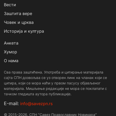
Вести
Заштита вере
Човек и црква
Историја и култура
Анкета
Хумор
О нама
Сва права заштићена. Употреба и цитирање материјала
сајта СПН дозвољва се уз отворен линк на чланак који се
цитира, који се мора наћи у првом пасусу објављеног
материјала. Мишљење редакције не мора се поклапати с
тачком гледишта аутора публикације.
Е-mail:
info@savezpn.rs
© 2015-2026. СПН "Савез Православних Новинара"