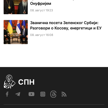
Онуфријем
08. август 19:23
Званична посета Зеленског Србији:
Разговори о Косову, енергетици и ЕУ
08. август 16:08
СПН