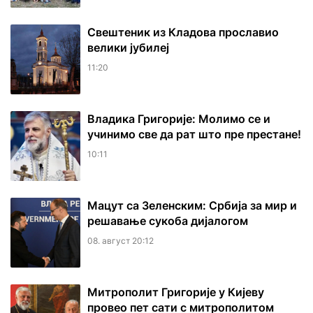
Свештеник из Кладова прославио
велики јубилеј
11:20
Владика Григорије: Молимо се и
учинимо све да рат што пре престане!
10:11
Мацут са Зеленским: Србија за мир и
решавање сукоба дијалогом
08. август 20:12
Митрополит Григорије у Кијеву
провео пет сати с митрополитом