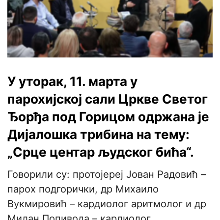
У уторак, 11. марта у
парохијској сали Цркве Светог
Ђорђа под Горицом одржана је
Дијалошка трибина на тему:
„Срце центар људског бића“.
Говорили су: протојереј Јован Радовић –
парох подгорички, др Михаило
Вукмировић – кардиолог аритмолог и др
Милан Попивода – кардиолог.