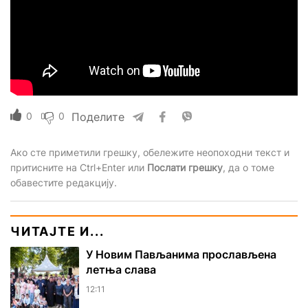
0
0
Поделите
Ако сте приметили грешку, обележите неопоходни текст и
притисните на Ctrl+Enter или
Послати грешку
, да о томе
обавестите редакцију.
ЧИТАЈТЕ И...
У Новим Пављанима прослављена
летња слава
12:11