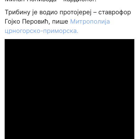
Трибину је водио протојереј – ставрофор
Гојко Перовић, пише
Митрополија
црногорско-приморска.