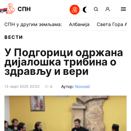
СПН
СПН у другим земљама:
Албанија
Света Гора Ат
ВЕСТИ
У Подгорици одржана
дијалошка трибина о
здрављу и вери
Аутор:
Novosti
4
13. март 2025. 02:02