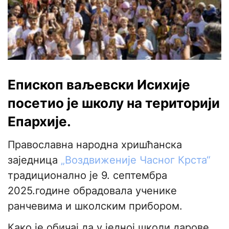
Епископ ваљевски Исихије
посетио је школу на територији
Епархије.
Православна народна хришћанска
заједница
„Воздвиженије Часног Крста“
традиционално је 9. септембра
2025.године обрадовала ученике
ранчевима и школским прибором.
Како је обичај да у једној школи дарове