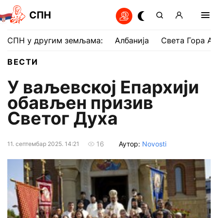
СПН
СПН у другим земљама:
Албанија
Света Гора Ат
ВЕСТИ
У ваљевској Епархији
обављен призив
Светог Духа
Аутор:
Novosti
16
11. септембар 2025. 14:21