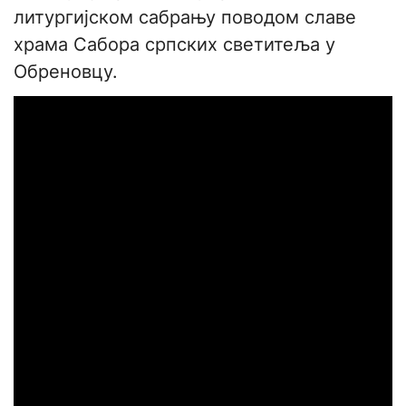
литургијском сабрању поводом славе
храма Сабора српских светитеља у
Обреновцу.