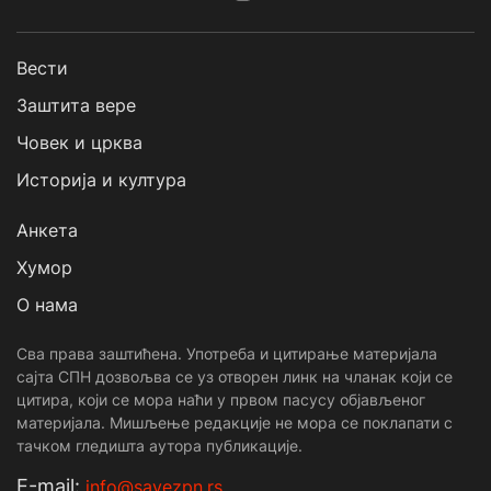
Вести
Заштита вере
Човек и црква
Историја и култура
Анкета
Хумор
О нама
Сва права заштићена. Употреба и цитирање материјала
сајта СПН дозвољва се уз отворен линк на чланак који се
цитира, који се мора наћи у првом пасусу објављеног
материјала. Мишљење редакције не мора се поклапати с
тачком гледишта аутора публикације.
Е-mail:
info@savezpn.rs