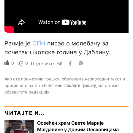
Раније је
СПН
писао о молебану за
почетак школске године у Даблину.
0
0
Поделите
Ако сте приметили грешку, обележите неопоходни текст и
притисните на Ctrl+Enter или
Послати грешку
, да о томе
обавестите редакцију.
ЧИТАЈТЕ И...
Освећен храм Свете Марије
Магдалине у Доњим Лесковицама