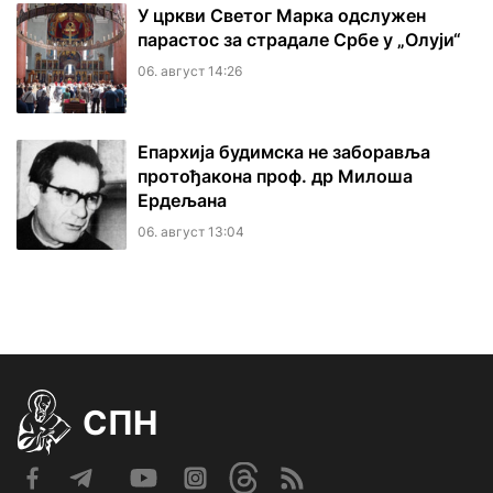
У цркви Светог Марка одслужен
парастос за страдале Србе у „Олуји“
06. август 14:26
Епархија будимска не заборавља
протођакона проф. др Милоша
Ердељана
06. август 13:04
СПН