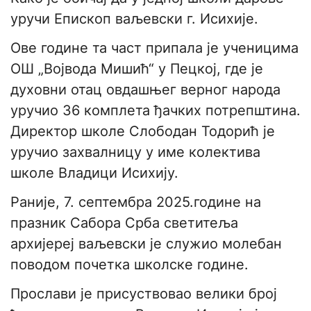
уручи Епископ ваљевски г. Исихије.
Ове године та част припала је ученицима
ОШ „Војвода Мишић“ у Пецкој, где је
духовни отац овдашњег верног народа
уручио 36 комплета ђачких потрепштина.
Директор школе Слободан Тодорић је
уручио захвалницу у име колектива
школе Владици Исихију.
Раније, 7. септембра 2025.године на
празник Сабора Срба светитеља
архијереј ваљевски је служио молебан
поводом почетка школске године.
Прослави је присуствовао велики број