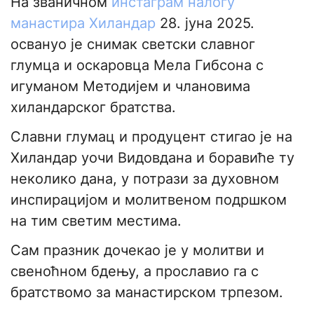
На званичном
инстаграм налогу
манастира Хиландар
28. јуна 2025.
освануо је снимак светски славног
глумца и оскаровца Мела Гибсона с
игуманом Методијем и члановима
хиландарског братства.
Славни глумац и продуцент стигао је на
Хиландар уочи Видовдана и боравиће ту
неколико дана, у потрази за духовном
инспирацијом и молитвеном подршком
на тим светим местима.
Сам празник дочекао је у молитви и
свеноћном бдењу, а прославио га с
братствомо за манастирском трпезом.