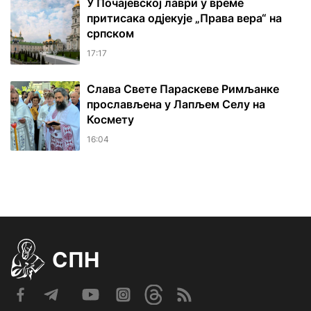
У Почајевској лаври у време
притисака одјекује „Права вера“ на
српском
17:17
Слава Свете Параскеве Римљанке
прослављена у Лапљем Селу на
Космету
16:04
СПН