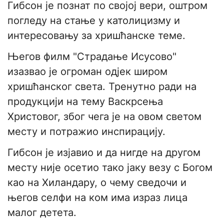
Гибсон је познат по својој вери, оштром
погледу на стање у католицизму и
интересовању за хришћанске теме.
Његов филм "Страдање Исусово"
изазвао је огроман одјек широм
хришћанског света. Тренутно ради на
продукцији на тему Васкрсења
Христовог, због чега је на овом светом
месту и потражио инспирацију.
Гибсон је изјавио и да нигде на другом
месту није осетио тако јаку везу с Богом
као на Хиландару, о чему сведочи и
његов селфи на ком има израз лица
малог детета.