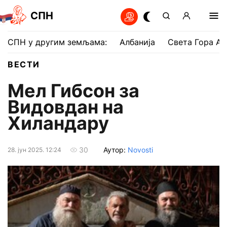
СПН
СПН у другим земљама:
Албанија
Света Гора Ат
ВЕСТИ
Мел Гибсон за
Видовдан на
Хиландару
Аутор:
Novosti
30
28. јун 2025. 12:24