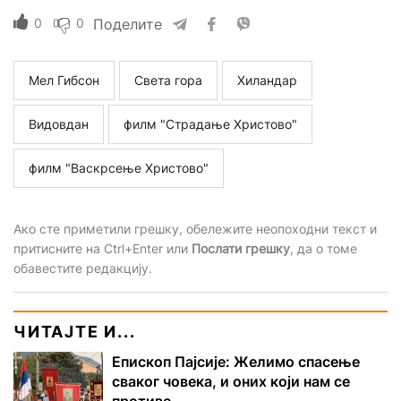
0
0
Поделите
Мел Гибсон
Света гора
Хиландар
Видовдан
филм "Страдање Христово"
филм "Васкрсење Христово"
Ако сте приметили грешку, обележите неопоходни текст и
притисните на Ctrl+Enter или
Послати грешку
, да о томе
обавестите редакцију.
ЧИТАЈТЕ И...
Епископ Пајсије: Желимо спасење
сваког човека, и оних који нам се