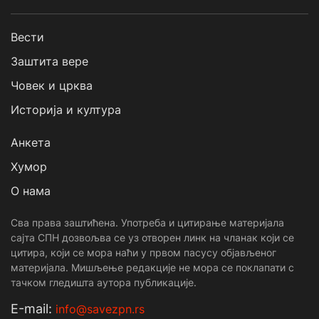
Вести
Заштита вере
Човек и црква
Историја и култура
Анкета
Хумор
О нама
Сва права заштићена. Употреба и цитирање материјала
сајта СПН дозвољва се уз отворен линк на чланак који се
цитира, који се мора наћи у првом пасусу објављеног
материјала. Мишљење редакције не мора се поклапати с
тачком гледишта аутора публикације.
Е-mail:
info@savezpn.rs