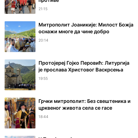
противе
21:15
Митрополит Јоаникије: Милост Божја
оснажи многе да чине добро
20:14
Протојереј Гојко Перовић: Литургија
је прослава Христовог Васкрсења
19:55
Грчки митрополит: Без свештеника и
црквеног живота села се гасе
18:44