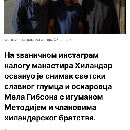
Фото: Инстаграм манастира Хиландар
На званичном инстаграм
налогу манастира Хиландар
освануо је снимак светски
славног глумца и оскаровца
Мела Гибсона с игуманом
Методијем и члановима
хиландарског братства.