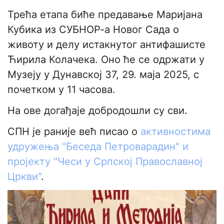
Трећа етапа биће предавање Маријана
Кубика из СУБНОР-а Новог Сада о
животу и делу истакнутог антифашисте
Ћирила Колачека. Оно ће се одржати у
Музеју у Дунавској 37, 29. маја 2025, с
почетком у 11 часова.
На ове догађаје добродошли су сви.
СПН је раније већ писао о
активностима
удружења "Беседа Петроварадин" и
пројекту "Чеси у Српској Православној
Цркви"
.