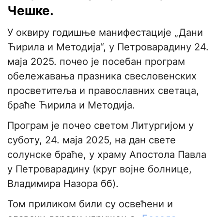
Чешке.
У оквиру годишње манифестације „Дани
Ћирила и Методија“, у Петроварадину 24.
маја 2025. почео је посебан програм
обележавања празника свесловенских
просветитеља и православних светаца,
браће Ћирила и Методија.
Програм је почео светом Литургијом у
суботу, 24. маја 2025, на дан свете
солунске браће, у храму Апостола Павла
у Петроварадину (круг војне болнице,
Владимира Назора бб).
Том приликом били су освећени и