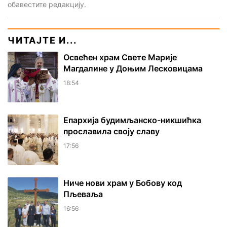
обавестите редакцију.
ЧИТАЈТЕ И...
Освећен храм Свете Марије
Магдалине у Доњим Лесковицама
18:54
Епархија будимљанско-никшићка
прославила своју славу
17:56
Ниче нови храм у Бобову код
Пљеваља
16:56