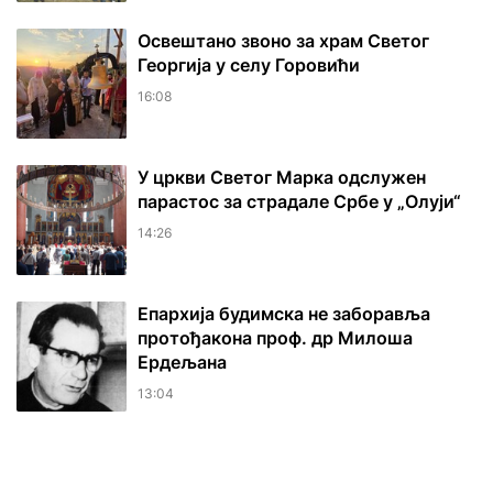
Освештано звоно за храм Светог
Георгија у селу Горовићи
16:08
У цркви Светог Марка одслужен
парастос за страдале Србе у „Олуји“
14:26
Епархија будимска не заборавља
протођакона проф. др Милоша
Ердељана
13:04