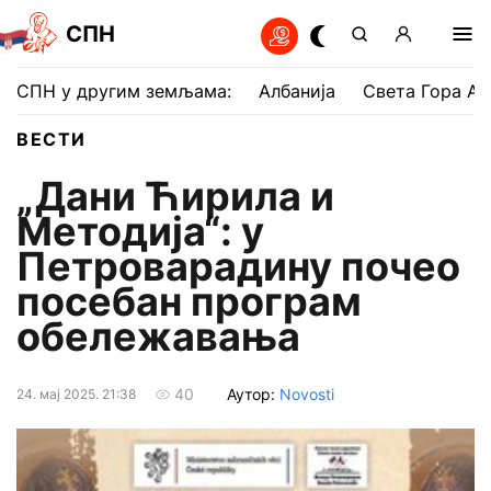
СПН
СПН у другим земљама:
Албанија
Света Гора Ат
ВЕСТИ
„Дани Ћирила и
Методија“: у
Петроварадину почео
посебан програм
обележавања
Аутор:
Novosti
40
24. мај 2025. 21:38