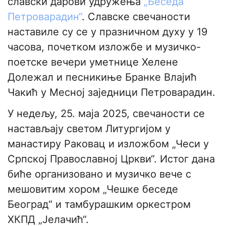
славски дарови удружења
„Беседа
Петроварадин“
. Славске свечаности
наставиле су се у празничном духу у 19
часова, почетком изложбе и музичко-
поетске вечери уметнице Хелене
Долежал и песникиње Бранке Влајић
Чакић у Месној заједници Петроварадин.
У недељу, 25. маја 2025, свечаности се
настављају светом Литургијом у
манастиру Раковац и изложбом „Чеси у
Српској Православној Цркви“. Истог дана
биће организовано и музичко вече с
мешовитим хором „Чешке беседе
Београд“ и тамбурашким оркестром
ХКПД „Јелачић“.