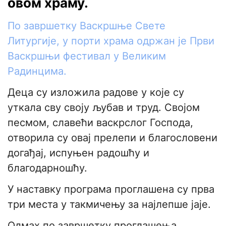
овом храму.
По завршетку Васкршње Свете
Литургије, у порти храма одржан је Први
Васкршњи фестивал у Великим
Радинцима.
Деца су изложила радове у које су
уткала сву своју љубав и труд. Својом
песмом, славећи васкрслог Господа,
отворила су овај прелепи и благословени
догађај, испуњен радошћу и
благодарношћу.
У наставку програма проглашена су прва
три места у такмичењу за најлепше јаје.
Одмах по завршетку проглашења