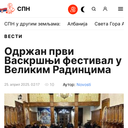
СПН
СПН у другим земљама:
Албанија
Света Гора Ат
ВЕСТИ
Одржан први
Васкршњи фестивал у
Великим Радинцима
Аутор:
Novosti
10
25. април 2025. 02:17