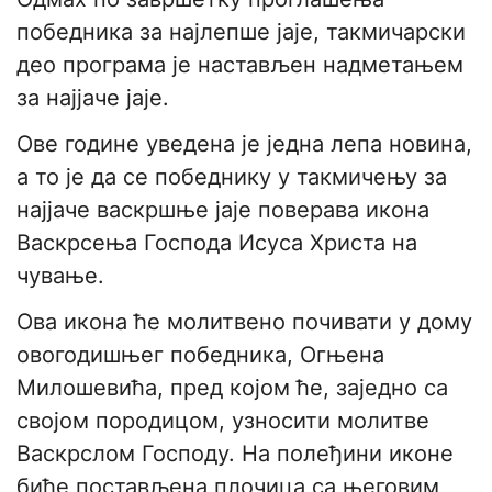
победника за најлепше јаје, такмичарски
део програма је настављен надметањем
за најјаче јаје.
Ове године уведена је једна лепа новина,
а то је да се победнику у такмичењу за
најјаче васкршње јаје поверава икона
Васкрсења Господа Исуса Христа на
чување.
Ова икона ће молитвено почивати у дому
овогодишњег победника, Огњена
Милошевића, пред којом ће, заједно са
својом породицом, узносити молитве
Васкрслом Господу. На полеђини иконе
биће постављена плочица са његовим