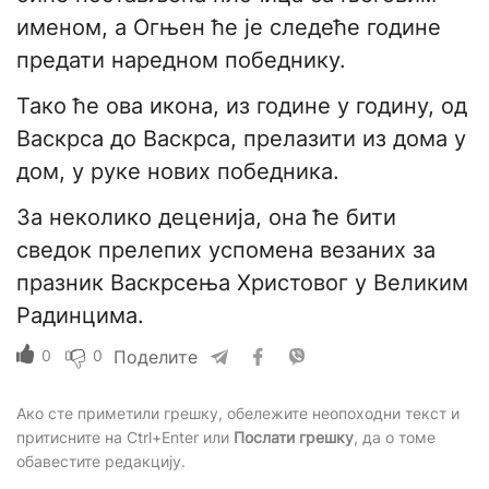
именом, а Огњен ће је следеће године
предати наредном победнику.
Тако ће ова икона, из године у годину, од
Васкрса до Васкрса, прелазити из дома у
дом, у руке нових победника.
За неколико деценија, она ће бити
сведок прелепих успомена везаних за
празник Васкрсења Христовог у Великим
Радинцима.
0
0
Поделите
Ако сте приметили грешку, обележите неопоходни текст и
притисните на Ctrl+Enter или
Послати грешку
, да о томе
обавестите редакцију.