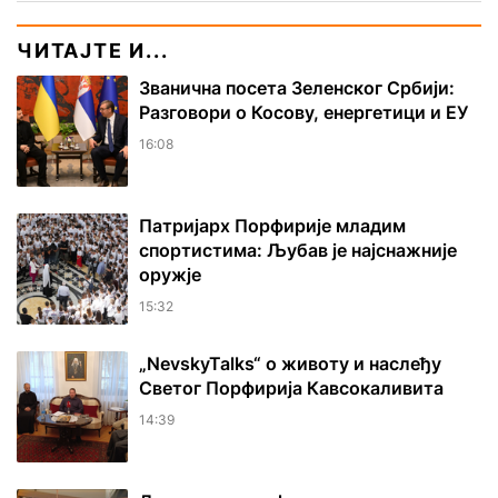
ЧИТАЈТЕ И...
Званична посета Зеленског Србији:
Разговори о Косову, енергетици и ЕУ
16:08
Патријарх Порфирије младим
спортистима: Љубав је најснажније
оружје
15:32
„NevskyTalks“ о животу и наслеђу
Светог Порфирија Кавсокаливита
14:39