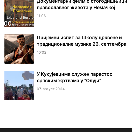
Документарни филм о стогодишњици
православног живота у Немачкој
11:06
Пријемни испит за Школу црквене и
традиционалне музике 26. септембра
10:02
У Кукујевцима служен парастос
српским жртвама у "Олуји"
07. август 20:14