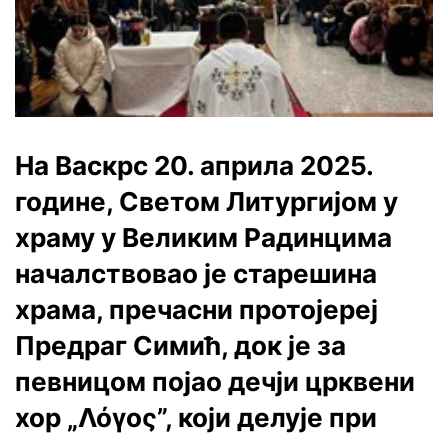
На Васкрс 20. априла 2025.
године, Светом Литургијом у
храму у Великим Радинцима
началствовао је старешина
храма, пречасни протојереј
Предраг Симић, док је за
певницом појао дечји црквени
хор „Λόγος”, који делује при