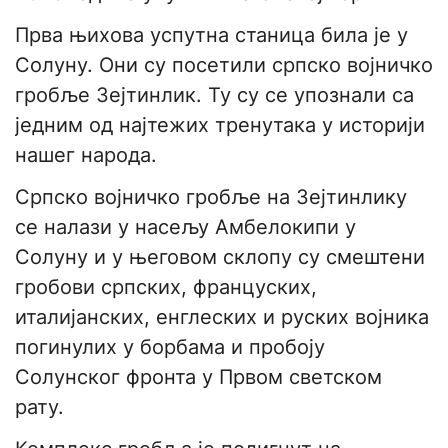
Прва њихова успутна станица била је у
Солуну. Они су посетили српско војничко
гробље Зејтинлик. Ту су се упознали са
једним од најтежих тренутака у историји
нашег народа.
Српско војничко гробље на Зејтинлику
се налази у насељу Амбелокипи у
Солуну и у његовом склопу су смештени
гробови српских, француских,
италијанских, енглеских и руских војника
погинулих у борбама и пробоју
Солунског фронта у Првом светском
рату.