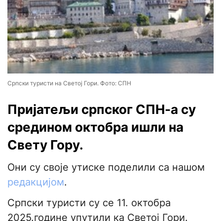
Српски туристи на Светој Гори. Фото: СПН
Пријатељи српског СПН-а су
средином октобра ишли на
Свету Гору.
Они су своје утиске поделили са нашом
редакцијом
.
Српски туристи су се 11. октобра
2025.године упутили ка Светој Гори.