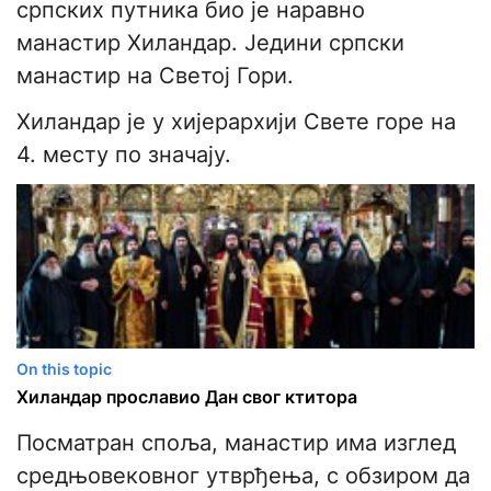
српских путника био је наравно
манастир Хиландар. Једини српски
манастир на Светој Гори.
Хиландар је у хијерархији Свете горе на
4. месту по значају.
On this topic
Хиландар прославио Дан свог ктитора
Посматран споља, манастир има изглед
средњовековног утврђења, с обзиром да