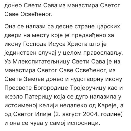
донео Свети Сава из манастира Светог
Саве Освећеног.
Она се налази са десне стране царских
двери на месту које је предвиђено за
икону Господа Исуса Христа што је
јединствен случај у целом православљу.
Уз Млекопитатељницу Свети Сава је из
манастира Светог Саве Освећеног, из
Свете Земље донео и чудотворну икону
Пресвете Богородице Тројеручицу као и
жезло Патерицу која се дуго налазила у
истоименој келији недалеко од Кареје, а
од Светог Илије (2. август 2004. године)
и она се чува у самој испосници.