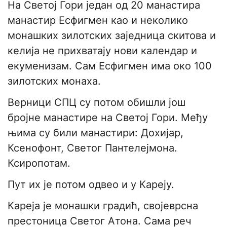
На Светој Гори један од 20 манастира
манастир Есфигмен као и неколико
монашких зилотских заједница скитова и
келија не прихватају нови календар и
екуменизам. Сам Есфигмен има око 100
зилотских монаха.
Верници СПЦ су потом обишли још
бројне манастире на Светој Гори. Међу
њима су били манастири: Дохијар,
Ксенофонт, Светог Пантелејмона.
Ксиропотам.
Пут их је потом одвео и у Кареју.
Кареја је монашки градић, својеврсна
престоница Светог Атона. Сама реч