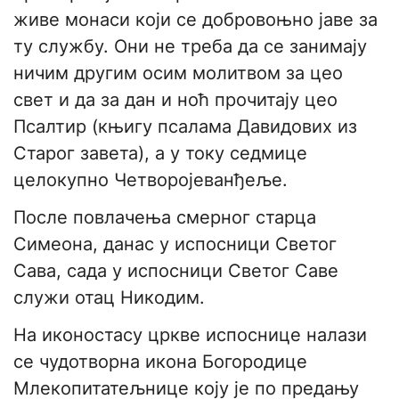
живе монаси који се добровоњно јаве за
ту службу. Они не треба да се занимају
ничим другим осим молитвом за цео
свет и да за дан и ноћ прочитају цео
Псалтир (књигу псалама Давидових из
Старог завета), а у току седмице
целокупно Четворојеванђеље.
После повлачења смерног старца
Симеона, данас у испосници Светог
Сава, сада у испосници Светог Саве
служи отац Никодим.
На иконостасу цркве испоснице налази
се чудотворна икона Богородице
Млекопитатељнице коју је по предању