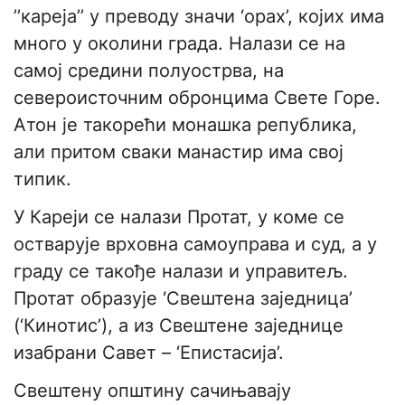
’’кареја’’ у преводу значи ‘орах’, којих има
много у околини града. Налази се на
самој средини полуострва, на
североисточним обронцима Свете Горе.
Атон је такорећи монашка република,
али притом сваки манастир има свој
типик.
У Кареји се налази Протат, у коме се
остварује врховна самоуправа и суд, а у
граду се такође налази и управитељ.
Протат образује ‘Свештена заједница’
(‘Кинотис’), а из Свештене заједнице
изабрани Савет – ‘Епистасија’.
Свештену општину сачињавају