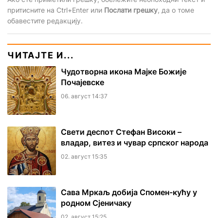
притисните на Ctrl+Enter или
Послати грешку
, да о томе
обавестите редакцију.
ЧИТАЈТЕ И...
Чудотворна икона Мајке Божије
Почајевске
06. август 14:37
Свети деспот Стефан Високи –
владар, витез и чувар српског народа
02. август 15:35
Сава Мркаљ добија Спомен-кућу у
родном Сјеничаку
02. август 15:25