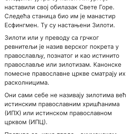
наставили свој обилазак Свете Горе.
Следећа станица био им је манастир
Есфингмен. Ту су настањени Зилоти.
Зилоти или у преводу са грчког
ревнитељи је назив верског покрета у
православљу, познатог и као истинито
православље или зилотизам. Канонске
помесне православне цркве сматрају их
расколницима.
Они сами себе не називају зилотима већ
истинским православним хришћанима
(ИПХ) или истинском православном
црквом (ИПЦ).