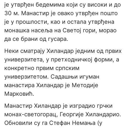
је утврђен бедемима који су високи и до
30 м. Манастир је овако утврђен пошто
је у прошлости, као и остала утврђена
монашка насеља на Светој гори, морао
да се брани од гусара.
Неки сматрају Хиландар једним од првих
универзитета, у претходничкој форми, а
конкретно првим српским
универзитетом. Садашњи игуман
манастира Хиландар је Методије
Марковић.
Манастир Хиландар је изградио грчки
монах-светогорац, Георгије Хиландарио.
Обновили су га Стефан Немања (у