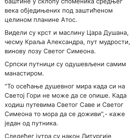
баштине у склопу споменика средњег
века обједињених под заштићеном
целином планине Атос.
Видели су крст и маслину Цара Душана,
чесму Краља Александра, пут мудрости,
винову лозу Светог Симеона.
Српски путници су одушевљени самим
манастиром.
"То осећање душевног мира када си на
Светој Гори не може да се опише. Када
ходиш путевима Светог Саве и Светог
Симеона то мора да се доживи",- каже
један од путника.
Следећег јутра су након Литургије