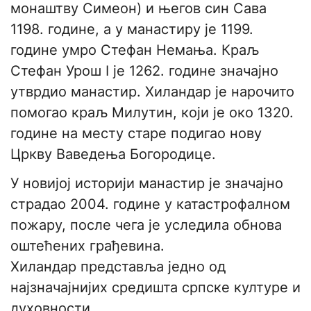
монаштву Симеон) и његов син Сава
1198. године, а у манастиру је 1199.
године умро Стефан Немања. Краљ
Стефан Урош I je 1262. године значајно
утврдио манастир. Хиландар је нарочито
помогао краљ Милутин, који је око 1320.
године на месту старе подигао нову
Цркву Ваведења Богородице.
У новијој историји манастир је значајно
страдао 2004. године у катастрофалном
пожару, после чега је уследила обнова
оштећених грађевина.
Хиландар представља једно од
најзначајнијих средишта српске културе и
духовности.