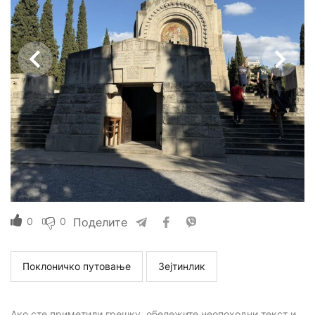
0
0
Поделите
Поклоничко путовање
Зејтинлик
Ако сте приметили грешку, обележите неопоходни текст и