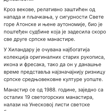
Кроз векове, релативно заштићен од
напада и пљачкања, у сигурности Свете
горе Атонске и њене аутономије, био је
поштеђен судбине која је задесила скоро
све друге српске манастире.
У Хиландару је очувана најбогатија
колекција оригиналних старих рукописа,
икона и фресака, тако да он у данашње
време представља најзначајнију ризницу
српске средњовековне културе уопште.
Манастир се од 1988. године, заједно са
осталих 19 светогорских манастира,
налази на Унесковој листи светске