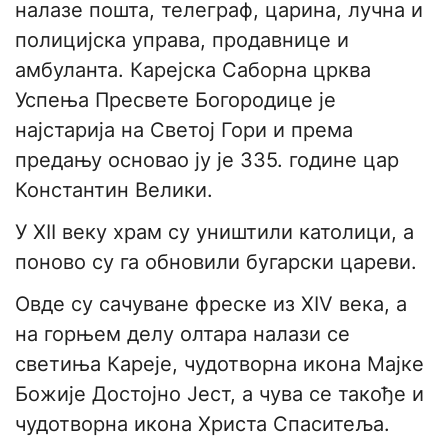
налазе пошта, телеграф, царина, лучна и
полицијска управа, продавнице и
амбуланта. Карејска Саборна црква
Успења Пресвете Богородице је
најстарија на Светој Гори и према
предању основао ју је 335. године цар
Константин Велики.
У ХΙΙ веку храм су уништили католици, а
поново су га обновили бугарски цареви.
Овде су сачуване фреске из XIV века, а
на горњем делу олтара налази се
светиња Кареје, чудотворна икона Мајке
Божије Достојно Јест, а чува се такође и
чудотворна икона Христа Спаситеља.