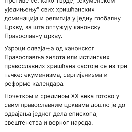
Противе се, како тврде, „екуменском
уједињењу“ свих хришћанских
доминација и религија у једну глобалну
Цркву, за шта оптужују канонску
Православну цркву.
Узроци одвајања од канонског
Православља зилота или истинских
православних хришћана састоје се из три
тачке: екуменизма, сергијанизма и
реформе календара.
Почетком и средином XX века готово у
свим православним црквама дошло је до
одвајања једног дела епископа,
свештенства и верног народа.