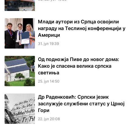
Млади аутори из Српца освојили
награду на Теслиној конференцији у
Америци
31. јул 19:39
Од подножја Пиве до новог дома:
Како је спасена велика српска
светиња
25. јул 14:50
Др Раденковић: Српски језик
заслужује службени статус у Црној
Гори
22. јул 20:08