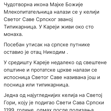
Чудотворна икона Мајке Божије
Млекопитатељница налази се у келији
Светог Саве Српског званој
Типикарница. У Кареји живи око сто
монаха.
Посебан утисак на српске путнике
оставио је отац Никодим .
У средишту Кареје недалеко од свештене
општине и протатске цркве налази се
испосница Светог Саве називана још и
посница или типикарница.
Једна од најугледнијих келија на Светој
Гори, коју је подигао Свети Сава Српски
1199. године, одмах после подизања