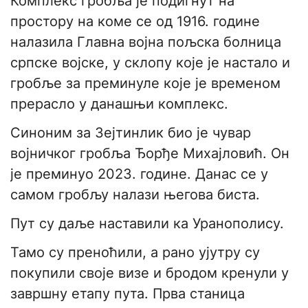
Комплекс гробља је подигнут на
простору на коме се од 1916. године
налазила Главна војна пољска болница
српске војске, у склопу које је настало и
гробље за преминуле које је временом
прерасло у данашњи комплекс.
Синоним за Зејтинлик био је чувар
војничког гробља Ђорђе Михајловић. Он
је преминуо 2023. године. Данас се у
самом гробљу налази његова биста.
Пут су даље наставили ка Уранополису.
Тамо су преноћили, а рано ујутру су
покупили своје визе и бродом кренули у
завршну етапу пута. Прва станица