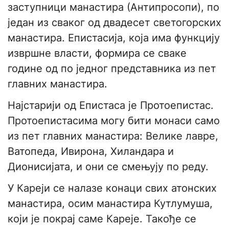
заступници манастира (Антипросопи), по
један из сваког од двадесет светогорских
манастира. Епистасија, која има функцију
извршне власти, формира се сваке
године од по једног представника из пет
главних манастира.
Најстарији од Епистаса је Протоепистас.
Протоепистасима могу бити монаси само
из пет главних манастира: Велике лавре,
Ватопеда, Ивирона, Хиландара и
Дионисијата, и они се смењују по реду.
У Кареји се налазе конаци свих атонских
манастира, осим манастира Кутлумуша,
који је покрај саме Кареје. Такође се