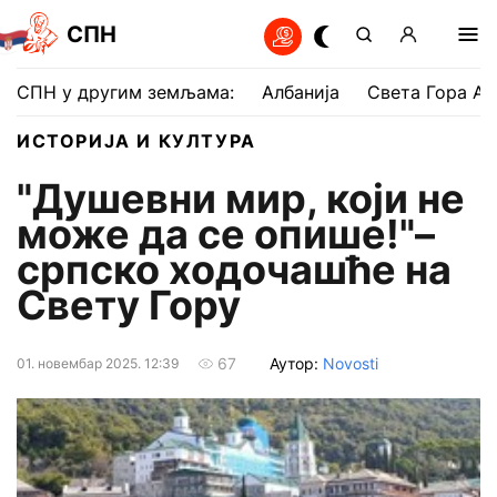
СПН
СПН у другим земљама:
Албанија
Света Гора Ат
ИСТОРИЈА И КУЛТУРА
"Душевни мир, који не
може да се опише!"–
српско ходочашће на
Свету Гору
Аутор:
Novosti
67
01. новембар 2025. 12:39