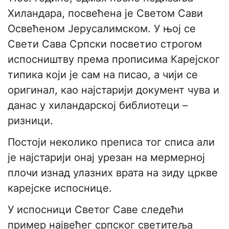
Хиландара, посвећена је Светом Сави
Освећеном Јерусалимском. У њој се
Свети Сава Српски посветио строгом
испосништву према прописима Карејског
типика који је сам на писао, а чији се
оригинал, као најстарији документ чува и
данас у хиландарској библиотеци –
ризници.
Постоји неколико преписа тог списа али
је најстарији онај урезан на мермерној
плочи изнад улазних врата на зиду цркве
карејске испоснице.
У испосници Светог Саве следећи
пример највећег српског светитеља