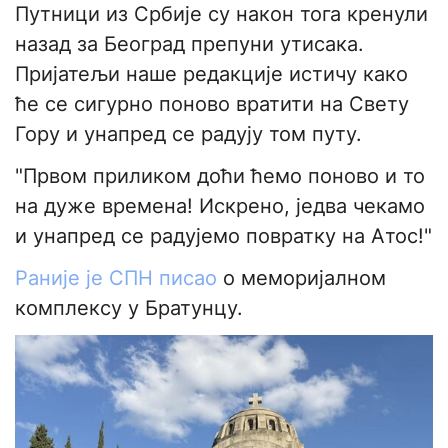
Путници из Србије су након тога кренули
назад за Београд препуни утисака.
Пријатељи наше редакције истичу како
ће се сигурно поново вратити на Свету
Гору и унапред се радују том путу.
"Првом приликом доћи ћемо поново и то
на дуже времена! Искрено, једва чекамо
и унапред се радујемо повратку на Атос!"
Раније је СПН писао
о меморијалном
комплексу у Братунцу.