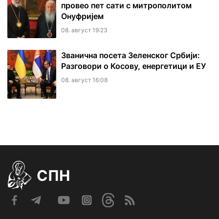
провео пет сати с митрополитом
Онуфријем
08. август 19:23
Званична посета Зеленског Србији:
Разговори о Косову, енергетици и ЕУ
08. август 16:08
СПН