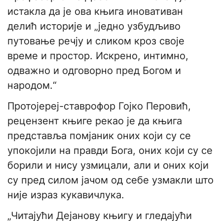
истакла да је ова књига иновативан
делић историје и „једно узбудљиво
путовање речју и сликом кроз своје
време и простор. Искрено, интимно,
одважно и одговорно пред Богом и
народом.“
Протојереј-ставрофор Гојко Перовић,
рецензент књиге рекао је да књига
представља помјаник оних који су се
упокојили на правди Бога, оних који су се
борили и нису узмицали, али и оних који
су пред силом јачом од себе узмакли што
није израз кукавичлука.
„Читајући Дејанову књигу и гледајући