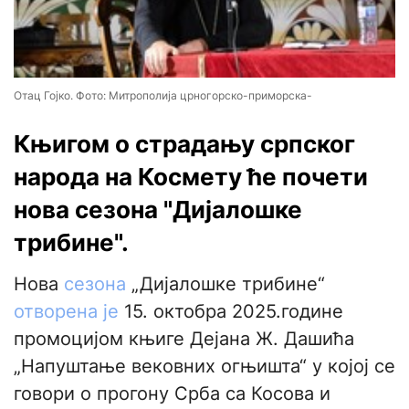
Отац Гојко. Фото: Митрополија црногорско-приморска-
Књигом о страдању српског
народа на Космету ће почети
нова сезона "Дијалошке
трибине".
Нова
сезона
„Дијалошке трибине“
отворена је
15. октобра 2025.године
промоцијом књиге Дејана Ж. Дашића
„Напуштање вековних огњишта“ у којој се
говори о прогону Срба са Косова и