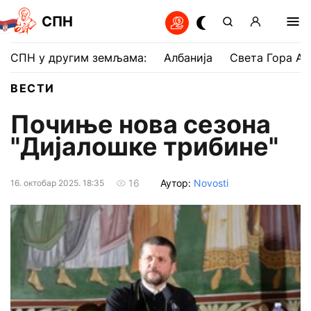
СПН
СПН у другим земљама:
Албанија
Света Гора Ат
ВЕСТИ
Почиње нова сезона
"Дијалошке трибине"
Аутор:
Novosti
16
16. октобар 2025. 18:35