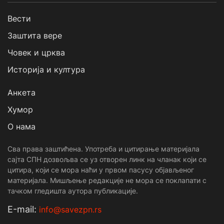
Вести
Заштита вере
Човек и црква
Историја и култура
Анкета
Хумор
О нама
Сва права заштићена. Употреба и цитирање материјала
сајта СПН дозвољва се уз отворен линк на чланак који се
цитира, који се мора наћи у првом пасусу објављеног
материјала. Мишљење редакције не мора се поклапати с
тачком гледишта аутора публикације.
Е-mail:
info@savezpn.rs