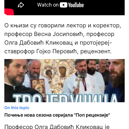
О књизи су говорили лектор и коректор,
професор Весна Јосиповић, професор
Олга Дабовић Кликовац и протојереј-
ставрофор Гојко Перовић, рецензент.
On this topic
Почиње нова сезона серијала "Поп рецензије"
Професор Олга Дабовић Кликовац је