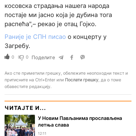
косовска страдања нашега народа
постаје ми јасно која је дубина тога
распећа",– рекао је отац Гојко.
Раније је СПН писао
о концерту у
Загребу.
0
0
Поделите
Ако сте приметили грешку, обележите неопоходни текст и
притисните на Ctrl+Enter или
Послати грешку
, да о томе
обавестите редакцију.
ЧИТАЈТЕ И...
У Новим Пављанима прослављена
летња слава
12:11