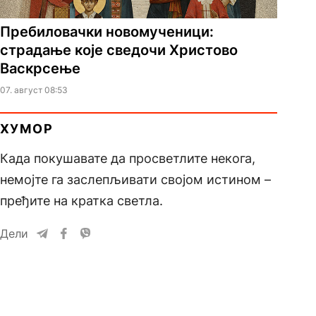
Пребиловачки новомученици:
страдање које сведочи Христово
Васкрсење
07. август 08:53
ХУМОР
Када покушавате да просветлите некога,
немојте га заслепљивати својом истином –
пређите на кратка светла.
Дели