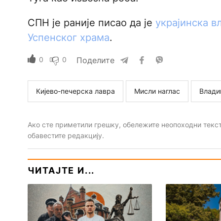
СПН је раније писао да је
украјинска в
Успенског храма
.
0
0
Поделите
Кијево-печерска лавра
Мисли наглас
Влади
Ако сте приметили грешку, обележите неопоходни текст 
обавестите редакцију.
ЧИТАЈТЕ И...