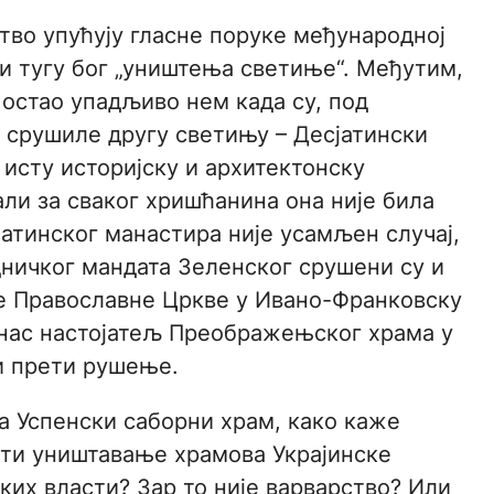
тво упућују гласне поруке међународној
и тугу бог „уништења светиње“. Међутим,
 остао упадљиво нем када су, под
 срушиле другу светињу – Десјатински
 исту историјску и архитектонску
али за сваког хришћанина она није била
атинског манастира није усамљен случај,
ничког мандата Зеленског срушени су и
е Православне Цркве у Ивано-Франковску
анас настојатељ Преображењског храма у
и прети рушење.
на Успенски саборни храм, како каже
вати уништавање храмова Украјинске
ких власти? Зар то није варварство? Или