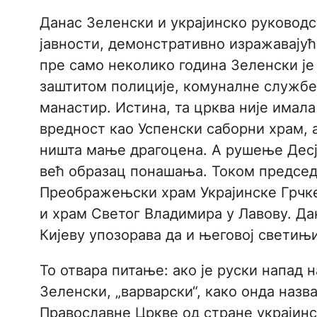
Данас Зеленски и украјинско руководс
јавности, демонстративно изражавајућ
пре само неколико година Зеленски је
заштитом полиције, комуналне службе
манастир. Истина, та црква није имала
вредност као Успенски саборни храм, 
ништа мање драгоцена. А рушење Десј
већ образац понашања. Током председ
Преображењски храм Украјинске Грчк
и храм Светог Владимира у Лавову. Д
Кијеву упозорава да и његовој светињ
То отвара питање: ако је руски напад 
Зеленски, „варварски“, како онда наз
Православне Цркве од стране украјинс