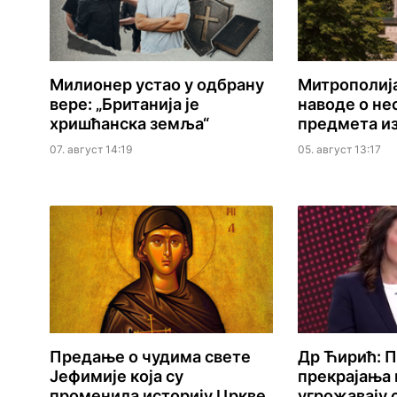
Милионер устао у одбрану
Митрополиј
вере: „Британија је
наводе о не
хришћанска земља“
предмета из
07. август 14:19
05. август 13:17
Предање о чудима свете
Др Ћирић: 
Јефимије која су
прекрајања 
променила историју Цркве
угрожавају 