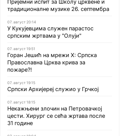
Пријемни испит за Школу црквене и
традиционалне музике 26. септембра
07. август 20:14
У Кукујевцима служен парастос
српским жртвама у "Олуји"
07. август 19:51
Горан Јешић на мрежи Х: Српска
Православна Црква крива за
пожаре?!
07. август 19:15
Српски Архијереј служио у Грчкој
07. август 18:15
Некажњени злочин на Петровачкој
цести. Хирург се сећа жртава после
31 године