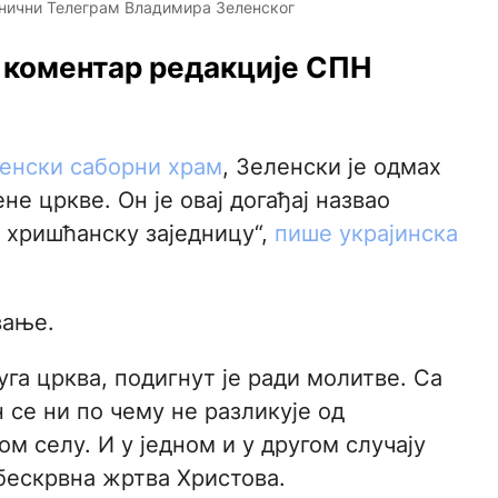
ванични Телеграм Владимира Зеленског
 коментар редакције СПН
пенски саборни храм
, Зеленски је одмах
е цркве. Он је овај догађај назвао
 хришћанску заједницу“,
пише украјинска
вање.
уга црква, подигнут је ради молитве. Са
 се ни по чему не разликује од
м селу. И у једном и у другом случају
 бескрвна жртва Христова.