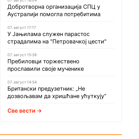
07. август 18:04
Добротворна организација СПЦ у
Аустралији помогла потребитима
07. август 17:17
У Јањилама служен парастос
страдалима на "Петровачкој цести"
07. август 15:38
Пребиловци торжествено
прославили своје мученике
07. август 14:54
Британски предузетник: „Не
дозвољавам да хришћане ућуткују“
Све вести