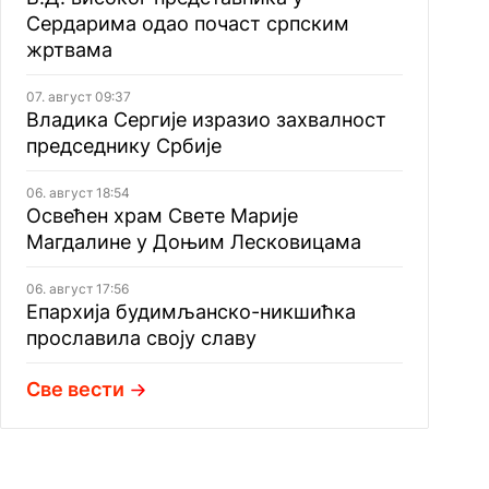
Сердарима одао почаст српским
жртвама
07. август 09:37
Владика Сергије изразио захвалност
председнику Србије
06. август 18:54
Освећен храм Свете Марије
Магдалине у Доњим Лесковицама
06. август 17:56
Епархија будимљанско-никшићка
прославила своју славу
Све вести