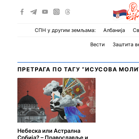
СПН у другим земљама:
Албанија
Св
Вести
Заштита в
ПРЕТРАГА ПО ТАГУ “ИСУСОВА МОЛИ
Небеска или Астрална
Србија? – Православље и