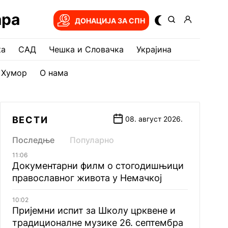
ара
ДОНАЦИЈА ЗА СПН
ка
САД
Чешка и Словачка
Украјина
Хумор
О нама
ВЕСТИ
08. август 2026.
Последње
Популарно
11:06
Документарни филм о стогодишњици
православног живота у Немачкој
10:02
Пријемни испит за Школу црквене и
традиционалне музике 26. септембра