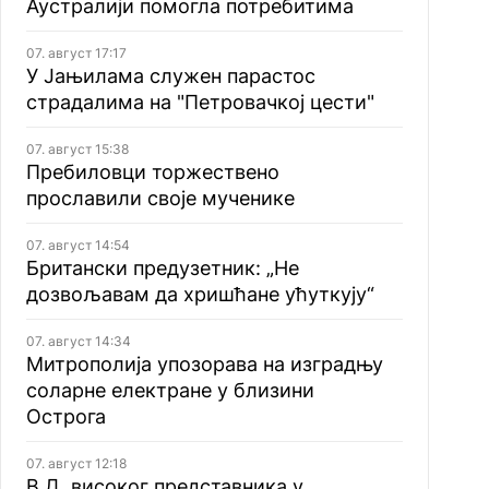
Аустралији помогла потребитима
07. август 17:17
У Јањилама служен парастос
страдалима на "Петровачкој цести"
07. август 15:38
Пребиловци торжествено
прославили своје мученике
07. август 14:54
Британски предузетник: „Не
дозвољавам да хришћане ућуткују“
07. август 14:34
Митрополија упозорава на изградњу
соларне електране у близини
Острога
07. август 12:18
В.Д. високог представника у