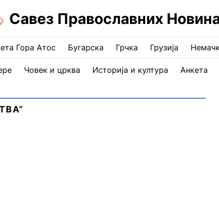
Савез Православних Новин
ета Гора Атос
Бугарска
Грчка
Грузија
Немач
ере
Човек и црква
Историја и култура
Анкета
ТВА”