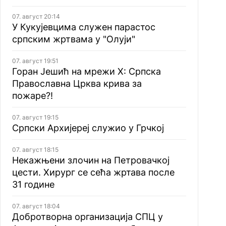
07. август 20:14
У Кукујевцима служен парастос
српским жртвама у "Олуји"
07. август 19:51
Горан Јешић на мрежи Х: Српска
Православна Црква крива за
пожаре?!
07. август 19:15
Српски Архијереј служио у Грчкој
07. август 18:15
Некажњени злочин на Петровачкој
цести. Хирург се сећа жртава после
31 године
07. август 18:04
Добротворна организација СПЦ у