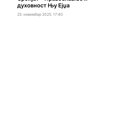
духовност Њу Ејџа
25. новембар 2025. 17:40