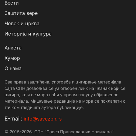
Вести
Заштита вере
Човек и црква
Историја и култура
Анкета
Хумор
О нама
Сва права заштићена. Употреба и цитирање материјала
сајта СПН дозвољва се уз отворен линк на чланак који се
цитира, који се мора наћи у првом пасусу објављеног
материјала. Мишљење редакције не мора се поклапати с
тачком гледишта аутора публикације.
Е-mail:
info@savezpn.rs
© 2015-2026. СПН "Савез Православних Новинара"