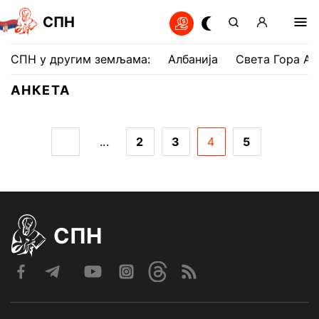
СПН
СПН у другим земљама:
Албанија
Света Гора Ат
АНКЕТА
...
2
3
4
5
СПН