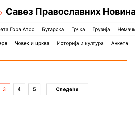
Савез Православних Новин
ета Гора Атос
Бугарска
Грчка
Грузија
Немач
ере
Човек и црква
Историја и култура
Анкета
3
4
5
Следеће