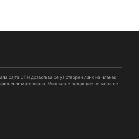
ала сајта СПН дозвољва се уз отворен линк на чланак
 објављеног материјала. Мишљење редакције не мора се