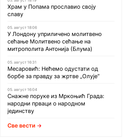
05. август 18:19
Храм у Попама прославио своју
славу
05. август 18:06
У Лондону уприличено молитвено
сећање Молитвено сећање на
митрополита Антонија (Блума)
05. август 16:31
Месаровић: Нећемо одустати од
борбе за правду за жртве „Олује“
05. август 16:04
Снажне поруке из Мркоњић Града:
народни прваци о народном
јединству
Све вести