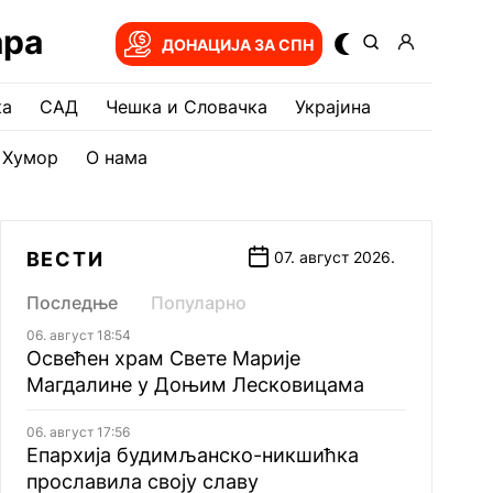
ара
ДОНАЦИЈА ЗА СПН
ка
САД
Чешка и Словачка
Украјина
Хумор
О нама
ВЕСТИ
07. август 2026.
Последње
Популарно
06. август 18:54
Освећен храм Свете Марије
Магдалине у Доњим Лесковицама
06. август 17:56
Епархија будимљанско-никшићка
прославила своју славу