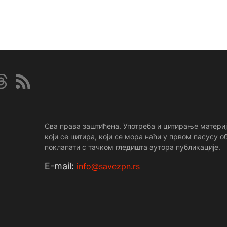
Сва права заштићена. Употреба и цитирање материј
који се цитира, који се мора наћи у првом пасусу
поклапати с тачком гледишта аутора публикације.
Е-mail:
info@savezpn.rs