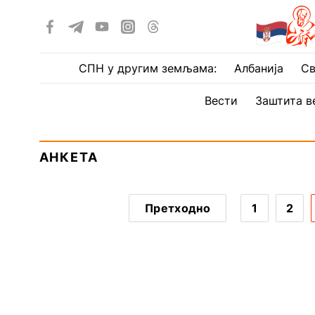
СПН у другим земљама:
Албанија
Св
Вести
Заштита в
АНКЕТА
Претходно
1
2