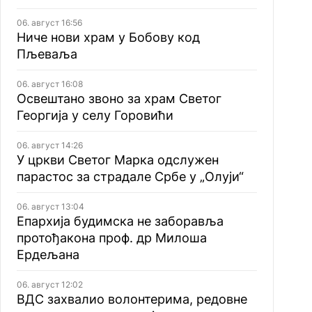
06. август 16:56
Ниче нови храм у Бобову код
Пљеваља
06. август 16:08
Освештано звоно за храм Светог
Георгија у селу Горовићи
06. август 14:26
У цркви Светог Марка одслужен
парастос за страдале Србе у „Олуји“
06. август 13:04
Епархија будимска не заборавља
протођакона проф. др Милоша
Ердељана
06. август 12:02
ВДС захвалио волонтерима, редовне