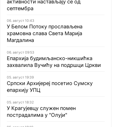
активности настављају се од
септембра
06. август 10:43
У Белом Потоку прослављена
храмовна слава Света Марија
Магдалина
06. август 09:53
Епархија будимљанско-никшићка
захвалила Вучићу на подршци Цркви
05. август 19:39
Српски Архијереј посетио Сумску
епархију УПЦ
05. август 18:32
У Крагујевцу служен помен
пострадалима у "Олуји"