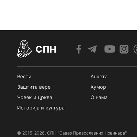
СПН
Вести
Анкета
Заштита вере
Хумор
Човек и црква
О нама
Историја и култура
© 2015-2026. СПН "Савез Православних Новинара"