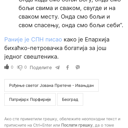
бољи свима и сваком, свугде и на
сваком месту. Онда смо бољи и
свом спасењу, онда смо бољи себи”.
Раније је СПН писао
како је Епархија
бихаћко-петровачка богатија за још
једног свештеника.
0
0
Поделите
Рођење светог Јована Претече - Ивањдан
Патријарх Порфирије
Београд
Ако сте приметили грешку, обележите неопоходни текст и
притисните на Ctrl+Enter или
Послати грешку
, да о томе