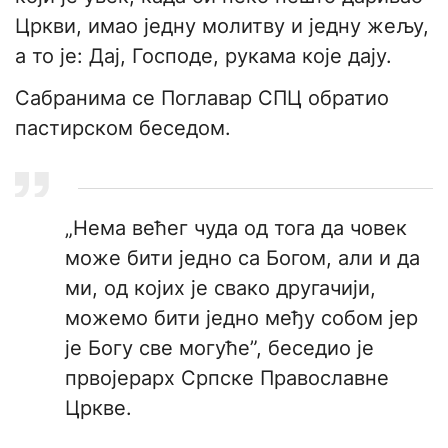
Цркви, имао једну молитву и једну жељу,
а то је: Дај, Господе, рукама које дају.
Сабранима се Поглавар СПЦ обратио
пастирском беседом.
„Нема већег чуда од тога да човек
може бити једно са Богом, али и да
ми, од којих је свако другачији,
можемо бити једно међу собом јер
је Богу све могуће”, беседио је
првојерарх Српске Православне
Цркве.