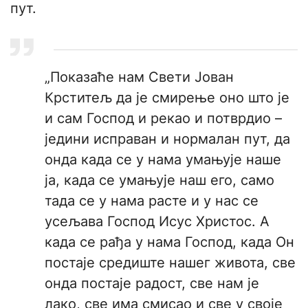
пут.
„Показаће нам Свети Јован
Крститељ да је смирење оно што је
и сам Господ и рекао и потврдио –
једини исправан и нормалан пут, да
онда када се у нама умањује наше
ја, када се умањује наш его, само
тада се у нама расте и у нас се
усељава Господ Исус Христос. А
када се рађа у нама Господ, када Он
постаје средиште нашег живота, све
онда постаје радост, све нам је
лако, све има смисао и све у своје