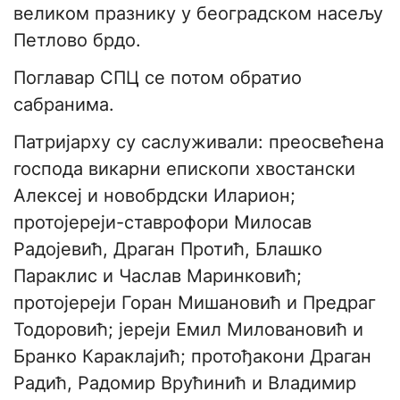
великом празнику у београдском насељу
Петлово брдо.
Поглавар СПЦ се потом обратио
сабранима.
Патријарху су саслуживали: преосвећена
господа викарни епископи хвостански
Алексеј и новобрдски Иларион;
протојереји-ставрофори Милосав
Радојевић, Драган Протић, Блашко
Параклис и Часлав Маринковић;
протојереји Горан Мишановић и Предраг
Тодоровић; јереји Емил Миловановић и
Бранко Караклајић; протођакони Драган
Радић, Радомир Врућинић и Владимир