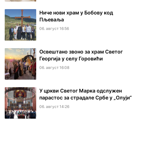
Ниче нови храм у Бобову код
Пљеваља
06. август 16:56
Освештано звоно за храм Светог
Георгија у селу Горовићи
06. август 16:08
У цркви Светог Марка одслужен
парастос за страдале Србе у „Олуји“
06. август 14:26