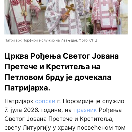
Патријарх Порфирије служио на Ивањдан. Фото: СПЦ
Црква Рођења Светог Јована
Претече и Крститеља на
Петловом брду је дочекала
Патријарха.
Патријарх
српски
г. Порфирије је служио
7. јула 2026. године, на
празник
Рођења
Светог Јована Претече и Крститеља,
свету Литургију у храму посвећеном том