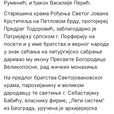
Руменић; и ђакон Василије Перић.
Старешина храма Рођења Светог Јована
Крститеља на Петловом брду, протојереј
Предраг Тодоровић, заблагодарио је
Патријарху српском г. Порфирију на
посети и у име братства и верног народа
у знак сећања на литургијско сабрање
даривао му икону Пресвете Богородице
Великопосне, рад жичких монахиња.
На предлог братства Светојовановског
храма, парохијанину и великом
дародавцу те светиње г. Себастијану
Бабићу, власнику фирме, „Леги систем”
из Београда, уручена је архијерејска