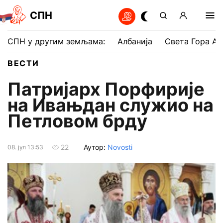
СПН
СПН у другим земљама:
Албанија
Света Гора Ат
ВЕСТИ
Патријарх Порфирије
на Ивањдан служио на
Петловом брду
Аутор:
Novosti
22
08. јул 13:53