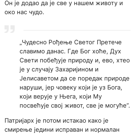
Он је додао да је све у нашем животу и
око нас чудо.
„Чудесно Рођење Светог Претече
славимо данас. Где Бог хоће, Дух
Свети побеђује природу и, ево, хтео
је у случају Захаријином и
Јелисаветом да се поредак природе
наруши, јер човеку који је уз Бога,
који верује у Њега, који Му
посвећује свој живот, све је могуће”.
Патријарх је потом истакао како је
смирење једини исправан и нормалан