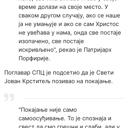
време долази на своје место. У
сваком другом случају, ако се наше
ја не умањује и ако се сам Христос
не увећава у нама, онда све постаје
изопачено, све постаје
искривљено”, рекао је Патријарх
Порфирије.
Поглавар СПЦ је подсетио да је Свети
Јован Крститељ позивао на покајање.
"Покајање није само
самоосуђивање. То је спознаја и
свест да смо грешни и слаби, али у