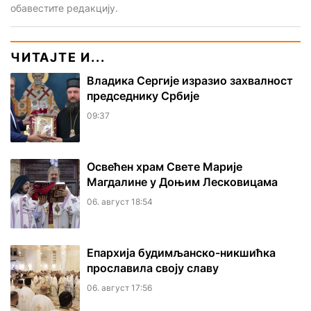
обавестите редакцију.
ЧИТАЈТЕ И...
Владика Сергије изразио захвалност
председнику Србије
09:37
Освећен храм Свете Марије
Магдалине у Доњим Лесковицама
06. август 18:54
Епархија будимљанско-никшићка
прославила своју славу
06. август 17:56