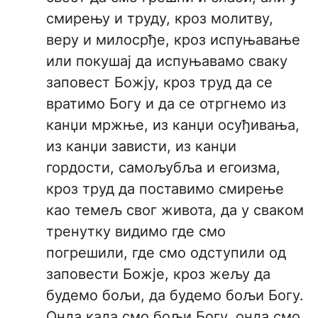
смирењу и труду, кроз молитву,
веру и милосрђе, кроз испуњавање
или покушај да испуњавамо сваку
заповест Божју, кроз труд да се
вратимо Богу и да се отргнемо из
канџи мржње, из канџи осуђивања,
из канџи зависти, из канџи
гордости, самољубља и егоизма,
кроз труд да поставимо смирење
као темељ свог живота, да у сваком
тренутку видимо где смо
погрешили, где смо одступили од
заповести Божје, кроз жељу да
будемо бољи, да будемо бољи Богу.
Онда када смо бољи Богу, онда смо