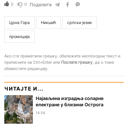
0
0
Поделите
Црна Гора
Никшић
српски језик
промоција
Ако сте приметили грешку, обележите неопоходни текст и
притисните на Ctrl+Enter или
Послати грешку
, да о томе
обавестите редакцију.
ЧИТАЈТЕ И...
Најављена изградња соларне
електране у близини Острога
14:34