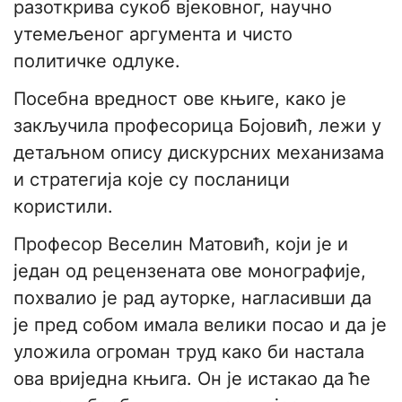
разоткрива сукоб вјековног, научно
утемељеног аргумента и чисто
политичке одлуке.
Посебна вредност ове књиге, како је
закључила професорица Бојовић, лежи у
детаљном опису дискурсних механизама
и стратегија које су посланици
користили.
Професор Веселин Матовић, који је и
један од рецензената ове монографије,
похвалио је рад ауторке, нагласивши да
је пред собом имала велики посао и да је
уложила огроман труд како би настала
ова вриједна књига. Он је истакао да ће