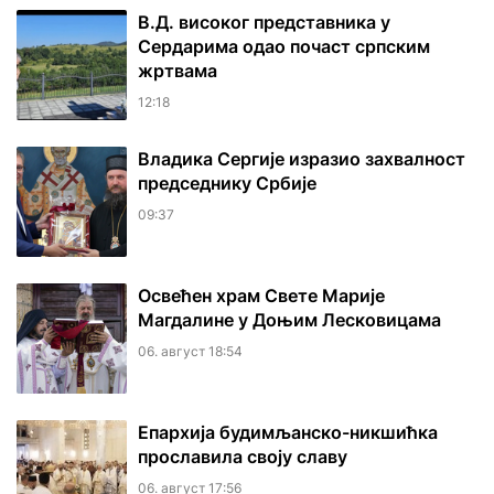
В.Д. високог представника у
Сердарима одао почаст српским
жртвама
12:18
Владика Сергије изразио захвалност
председнику Србије
09:37
Освећен храм Свете Марије
Магдалине у Доњим Лесковицама
06. август 18:54
Епархија будимљанско-никшићка
прославила своју славу
06. август 17:56