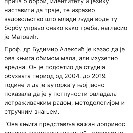
прича о борби, идентитету и језику
наставити да траје, те изразио
задовољство што млади људи воде ту
борбу управо онако како треба, нагласио
је Матовић.
Проф. др Будимир Алексић је казао да је
ова књига обимом мала, али изузетно
вредна. Он је подсетио да студија
обухвата период од 2004. до 2019.
године и да је ауторка у њој јасно
показала да је у потпуности овладала
истраживачким радом, методологијом и
стручним знањем.
"Ова књига представља важан допринос