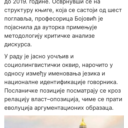
до 2019. године. Осврнувши се на
структуру књиге, која се састоји од шест
поглавља, професорица Бојовић је
појаснила да ауторка примењује
методологију критичке анализе
дискурса.
У раду је јасно уочљив и
социолингвистички оквир, нарочито у
односу између именовања језика и
националне идентификације говорника.
Посланичке позиције посматрају се кроз
релацију власт–опозиција, чиме се прати
еволуција аргументационих образаца.