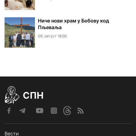
Ниче нови храм у Бобову код
Пљеваља
06. август 16:56
СПН
Вести