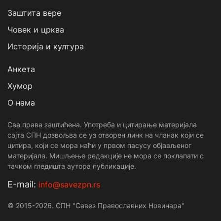
Заштита вере
Човек и црква
Историја и култура
Анкета
Хумор
О нама
Сва права заштићена. Употреба и цитирање материјала
сајта СПН дозвољва се уз отворен линк на чланак који се
цитира, који се мора наћи у првом пасусу објављеног
материјала. Мишљење редакције не мора се поклапати с
тачком гледишта аутора публикације.
Е-mail:
info@savezpn.rs
© 2015-2026. СПН "Савез Православних Новинара"