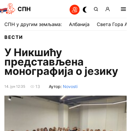
СПН
СПН у другим земљама:
Албанија
Света Гора Ат
ВЕСТИ
У Никшићу
представљена
монографија о језику
Аутор:
Novosti
13
14. јун 12:35