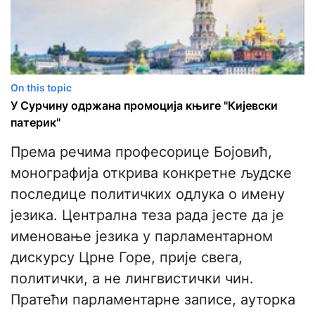
On this topic
У Сурчину одржана промоција књиге "Кијевски
патерик"
Према речима професорице Бојовић,
монографија открива конкретне људске
последице политичких одлука о имену
језика. Централна теза рада јесте да је
именовање језика у парламентарном
дискурсу Црне Горе, прије свега,
политички, а не лингвистички чин.
Пратећи парламентарне записе, ауторка