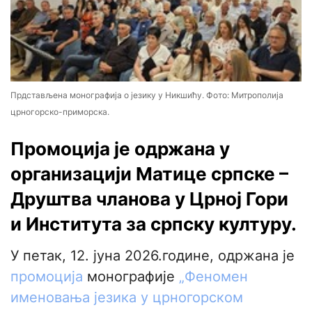
Прдстављена монографија о језику у Никшићу. Фото: Митрополија
црногорско-приморска.
Промоција је одржана у
организацији Матице српске –
Друштва чланова у Црној Гори
и Института за српску културу.
У петак, 12. јуна 2026.године, одржана је
промоција
монографије
„Феномен
именовања језика у црногорском