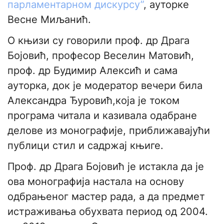
парламентарном дискурсу”
, ауторке
Весне Миљанић.
О књизи су говорили проф. др Драга
Бојовић, професор Веселин Матовић,
проф. др Будимир Алексић и сама
ауторка, док је модератор вечери била
Александра Ђуровић,која је током
програма читала и казивала одабране
делове из монографије, приближавајући
публици стил и садржај књиге.
Проф. др Драга Бојовић је истакла да је
ова монографија настала на основу
одбрањеног мастер рада, а да предмет
истраживања обухвата период од 2004.