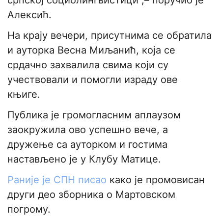
српској социолингвистици",– поручио је
Алексић.
На крају вечери, присутнима се обратила
и ауторка Весна Миљанић, која се
срдачно захвалила свима који су
учествовали и помогли израду ове
књиге.
Публика је громогласним аплаузом
заокружила ово успешно вече, а
дружење са ауторком и гостима
настављено је у Клубу Матице.
Раније је СПН писао
како је промовисан
други део зборника о Мартовском
погрому.