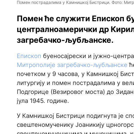
Помен пострадалима у Камнишкој Бистрици. Фото: Мит
Помен ће служити Епископ бу
централноамерички др Кирил
загребачко-љубљанске.
Епископ
буеносајрески и јужно-центр
Митрополије загребачко-љубљанске
ће
почетком у 9 часова, у Камнишкој Бис
литургију и помен пострадалима у вел
Подгорице (Везировог моста) до Зидано
јула 1945. године.
У Камнишкој Бистрици подигнута је с
свештеномученику Јоаникију црногор
свештеномученицима и мученицима, коју