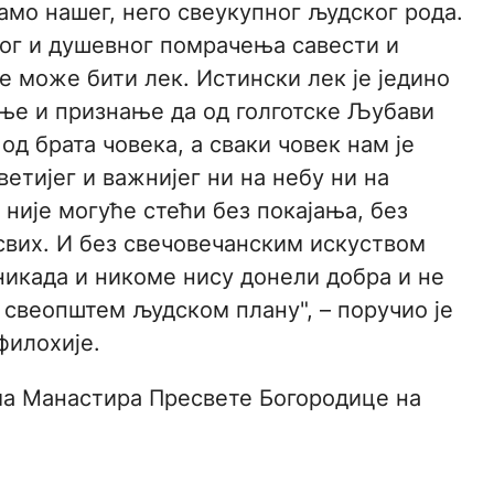
амо нашег, него свеукупног људског рода.
ног и душевног помрачења савести и
е може бити лек. Истински лек је једино
ање и признање да од голготске Љубави
 од брата човека, а сваки човек нам је
ветијег и важнијег ни на небу ни на
није могуће стећи без покајања, без
вих. И без свечовечанским искуством
никада и никоме нису донели добра и не
а свеопштем људском плану", – поручио је
илохије.
ма Манастира Пресвете Богородице на