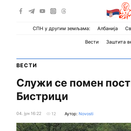
СПН у другим земљама:
Албанија
Св
Вести
Заштита в
ВЕСТИ
Служи се помен пос
Бистрици
04. јун 16:22
Аутор:
Novosti
12