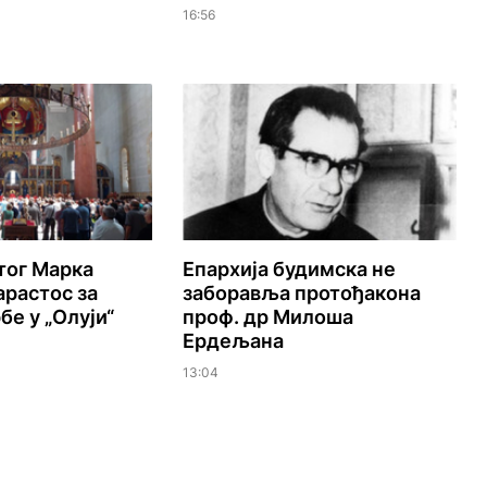
16:56
тог Марка
Епархија будимска не
растос за
заборавља протођакона
бе у „Олуји“
проф. др Милоша
Ердељана
13:04