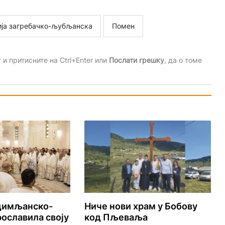
ија загребачко-љубљанска
Помен
и притисните на Ctrl+Enter или
Послати грешку
, да о томе
удимљанско-
Ниче нови храм у Бобову
ославила своју
код Пљеваља