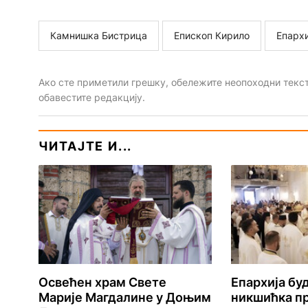
Камнишка Бистрица
Епископ Кирило
Епарх
Ако сте приметили грешку, обележите неопоходни текст 
обавестите редакцију.
ЧИТАЈТЕ И...
Освећен храм Свете
Епархија б
Марије Магдалине у Доњим
никшићка пр