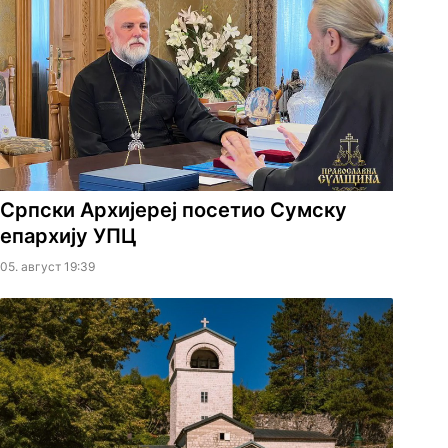
Српски Архијереј посетио Сумску
епархију УПЦ
05. август 19:39