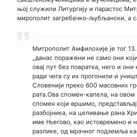
њој служили Литургију и парастос Ми
мирополит загребачко-љубљански, а са
Митрополит Амфилохије је тог 13.
„данас поражени не само они који
овај пут без повратка, него и они
ради чега су их прогонили и униш
Словенији преко 600 масовних гро
рата.Ова спомен-капела, на овом V
спомен који вршимо, представљај
разбојника, на целивање рана Хри
име Његово, као истовремено и 
разлике, од мрачног подземља ка