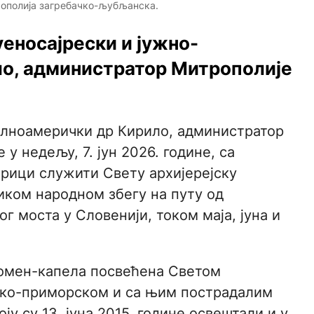
рополија загребачко-љубљанска.
еносајрески и јужно-
о, администратор Митрополије
алноамерички др Кирило, администратор
 у недељу, 7. јун 2026. године, са
трици служити Свету архијерејску
иком народном збегу на путу од
г моста у Словенији, током маја, јуна и
помен-капела посвећена Светом
ско-приморском и са њим пострадалим
 су 13. јуна 2015. године освештали и у