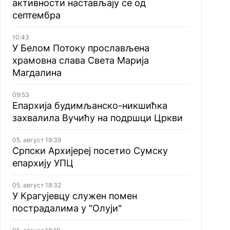
активности настављају се од
септембра
10:43
У Белом Потоку прослављена
храмовна слава Света Марија
Магдалина
09:53
Епархија будимљанско-никшићка
захвалила Вучићу на подршци Цркви
05. август 19:39
Српски Архијереј посетио Сумску
епархију УПЦ
05. август 18:32
У Крагујевцу служен помен
пострадалима у "Олуји"