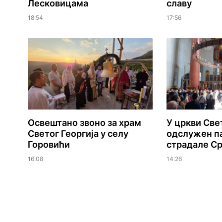
Лесковицама
славу
18:54
17:56
Освештано звоно за храм
У цркви Све
Светог Георгија у селу
одслужен па
Горовићи
страдале Ср
16:08
14:26