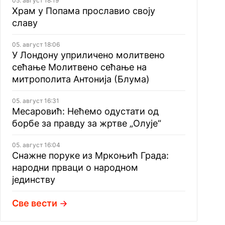
05. август 18:19
Храм у Попама прославио своју
славу
05. август 18:06
У Лондону уприличено молитвено
сећање Молитвено сећање на
митрополита Антонија (Блума)
05. август 16:31
Месаровић: Нећемо одустати од
борбе за правду за жртве „Олује“
05. август 16:04
Снажне поруке из Мркоњић Града:
народни прваци о народном
јединству
Све вести