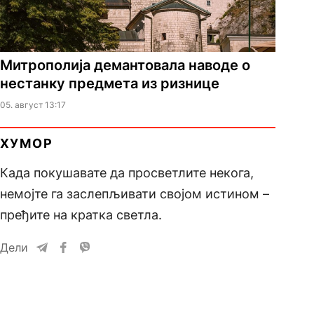
Митрополија демантовала наводе о
нестанку предмета из ризнице
05. август 13:17
ХУМОР
Када покушавате да просветлите некога,
немојте га заслепљивати својом истином –
пређите на кратка светла.
Дели