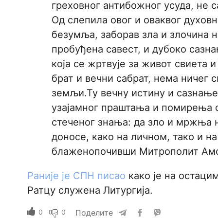
греховног антибожног усуда, не с
Од слепила овог и оваквог духов
безумља, заборав зла и злочина н
пробуђена савест, и дубоко сазн
која се жртвује за живот свиета и
брат и вечни сабрат, нема ничег с
земљи.Ту вечну истину и сазнање 
узајамног праштања и помирења с
стеченог знања: да зло и мржња 
доносе, како на личном, тако и н
блаженопочивши Митрополит Амф
Раније је СПН писао
како је на остаци
Ратцу служена Литургија.
0
0
Поделите