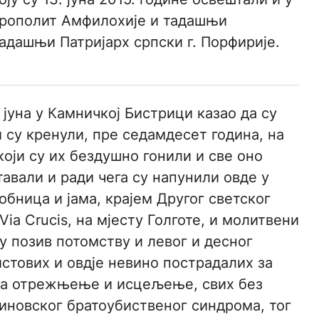
трополит Амфилохије и тадашњи
дашњи Патријарх српски г. Порфирије.
 јуна у Камничкој Бистрици казао да су
 су кренули, пре седамдесет година, на
 који су их бездушно гонили и све оно
тавали и ради чега су напунили овде у
бница и јама, крајем Другог светског
ia Crucis, на мјесту Голготе, и молитвени
у позив потомству и левог и десног
стових и овдје невино пострадалих за
на отрежњење и исцељење, свих без
иновског братоубиственог синдрома, тог