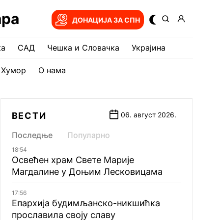
ара
ДОНАЦИЈА ЗА СПН
ка
САД
Чешка и Словачка
Украјина
Хумор
О нама
ВЕСТИ
06. август 2026.
Последње
Популарно
18:54
Освећен храм Свете Марије
Магдалине у Доњим Лесковицама
17:56
Епархија будимљанско-никшићка
прославила своју славу