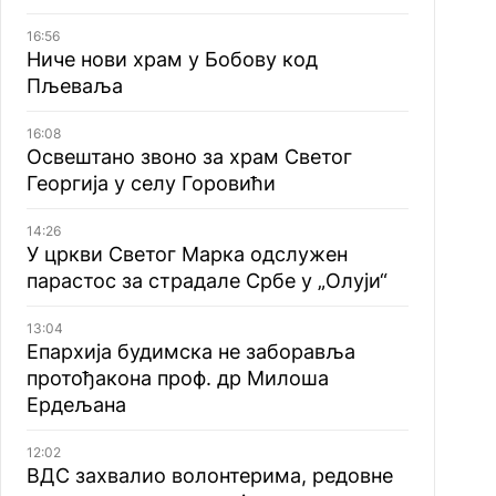
16:56
Ниче нови храм у Бобову код
Пљеваља
16:08
Освештано звоно за храм Светог
Георгија у селу Горовићи
14:26
У цркви Светог Марка одслужен
парастос за страдале Србе у „Олуји“
13:04
Епархија будимска не заборавља
протођакона проф. др Милоша
Ердељана
12:02
ВДС захвалио волонтерима, редовне