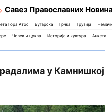
Савез Православних Новин
ета Гора Атос
Бугарска
Грчка
Грузија
Немач
ере
Човек и црква
Историја и култура
Анкета
традалима у Камнишкој