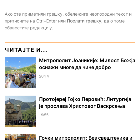
Ако сте приметили грешку, обележите неопоходни текст и
притисните на Ctrl+Enter или
Послати грешку
, да о томе
обавестите редакцију.
ЧИТАЈТЕ И...
Митрополит Јоаникије: Милост Божја
оснажи многе да чине добро
20:14
Протојереј Гојко Перовић: Литургија
је прослава Христовог Васкрсења
19:55
Грчки митрополит: Без свештеника и