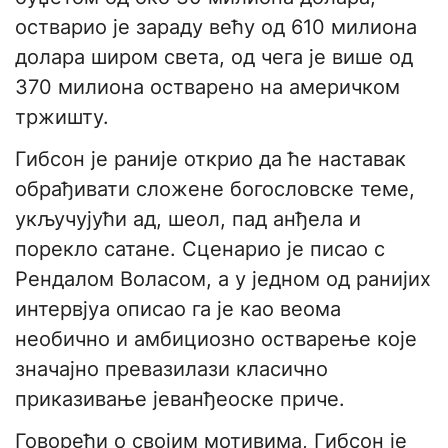
остварио је зараду већу од 610 милиона
долара широм света, од чега је више од
370 милиона остварено на америчком
тржишту.
Гибсон је раније открио да ће наставак
обрађивати сложене богословске теме,
укључујући ад, шеол, пад анђела и
порекло сатане. Сценарио је писао с
Рендалом Воласом, а у једном од ранијих
интервјуа описао га је као веома
необично и амбициозно остварење које
значајно превазилази класично
приказивање јеванђеоске приче.
Говорећи о својим мотивима, Гибсон је