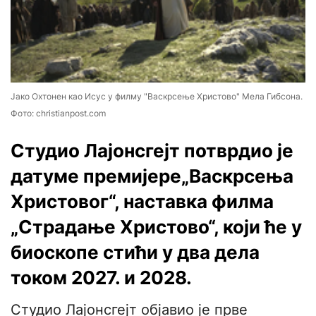
Јако Охтонен као Исус у филму "Васкрсење Христово" Мела Гибсона.
Фото: christianpost.com
Студио Лајонсгејт потврдио је
датуме премијере„Васкрсења
Христовог“, наставка филма
„Страдање Христово“, који ће у
биоскопе стићи у два дела
током 2027. и 2028.
Студио Лајонсгејт објавио је прве