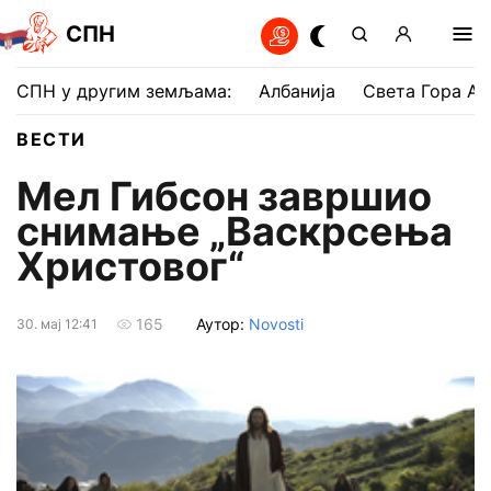
СПН
СПН у другим земљама:
Албанија
Света Гора Ат
ВЕСТИ
Мел Гибсон завршио
снимање „Васкрсења
Христовог“
Аутор:
Novosti
165
30. мај 12:41