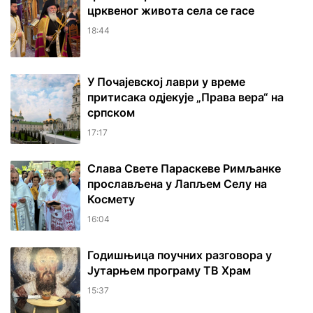
црквеног живота села се гасе
18:44
У Почајевској лаври у време
притисака одјекује „Права вера“ на
српском
17:17
Слава Свете Параскеве Римљанке
прослављена у Лапљем Селу на
Космету
16:04
Годишњица поучних разговора у
Јутарњем програму ТВ Храм
15:37