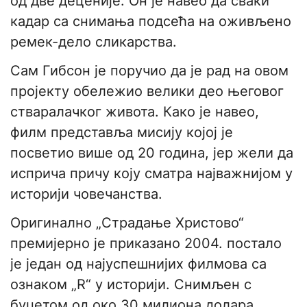
од две деценије. Он је навео да сваки
кадар са снимања подсећа на оживљено
ремек-дело сликарства.
Сам Гибсон је поручио да је рад на овом
пројекту обележио велики део његовог
стваралачког живота. Како је навео,
филм представља мисију којој је
посветио више од 20 година, јер жели да
исприча причу коју сматра најважнијом у
историји човечанства.
Оригинално „Страдање Христово“
премијерно је приказано 2004. постало
је један од најуспешнијих филмова са
ознаком „R“ у историји. Снимљен с
буџетом од око 30 милиона долара,