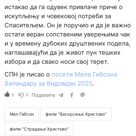
истакао да га одувек привлаче приче о
искупљењу и човековој потреби за
Спаситељем. Он је поручио и да је важно
остати веран сопственим уверењима чак
и у времену дубоких друштвених подела,
наглашавајући да је живот пун тешких
избора и да свако носи свој терет.
СПН је писао о
посети Мела Гибсона
Хиландару за Видовдан 2025
.
0
0
Поделите
Мел Гибсон
филм "Васкрсење Христово"
филм "Страдање Христово"