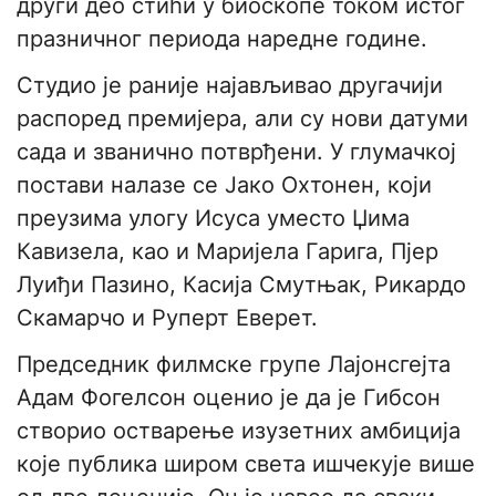
други део стићи у биоскопе током истог
празничног периода наредне године.
Студио је раније најављивао другачији
распоред премијера, али су нови датуми
сада и званично потврђени. У глумачкој
постави налазе се Јако Охтонен, који
преузима улогу Исуса уместо Џима
Кавизела, као и Маријела Гарига, Пјер
Луиђи Пазино, Касија Смутњак, Рикардо
Скамарчо и Руперт Еверет.
Председник филмске групе Лајонсгејта
Адам Фогелсон оценио је да је Гибсон
створио остварење изузетних амбиција
које публика широм света ишчекује више