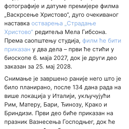
фотографије и датуме премијере филма
„Васкрсење Христово“, дуго очекиваног
наставка
остварења „Страдање
Христово“
редитеља Мела Гибсона.
Према саопштењу студија,
филм ће бити
приказан
у два дела – први ће стићи у
биоскопе 6. маја 2027, док је други део
заказан за 25. мај 2028.
Снимање је завршено раније него што је
било планирано, после 134 дана рада на
више локација у Италији, укључујући
Рим, Матеру, Бари, Ђинозу, Крако и
Бриндизи. Први део биће приказан на
празник Вазнесења Господњег, док ће