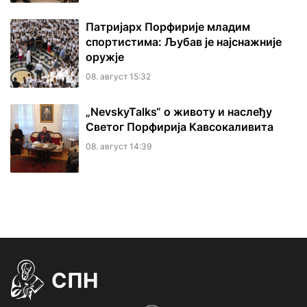
Патријарх Порфирије младим
спортистима: Љубав је најснажније
оружје
08. август 15:32
„NevskyTalks“ о животу и наслеђу
Светог Порфирија Кавсокаливита
08. август 14:39
СПН