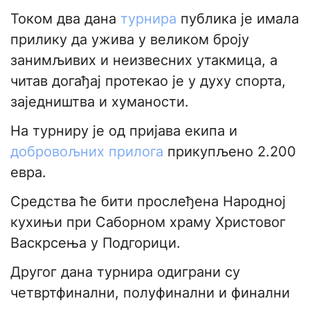
Током два дана
турнира
публика је имала
прилику да ужива у великом броју
занимљивих и неизвесних утакмица, а
читав догађај протекао је у духу спорта,
заједништва и хуманости.
На турниру је од пријава екипа и
добровољних прилога
прикупљено 2.200
евра.
Средства ће бити прослеђена Народној
кухињи при Саборном храму Христовог
Васкрсења у Подгорици.
Другог дана турнира одиграни су
четвртфинални, полуфинални и финални