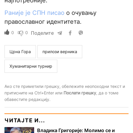
најпотребније.
Раније је СПН писао
о очувању
православног идентитета.
0
0
Поделите
Црна Гора
прилози верника
Хуманитарни турнир
Ако сте приметили грешку, обележите неопоходни текст и
притисните на Ctrl+Enter или
Послати грешку
, да о томе
обавестите редакцију.
ЧИТАЈТЕ И...
Владика Григорије: Молимо се и