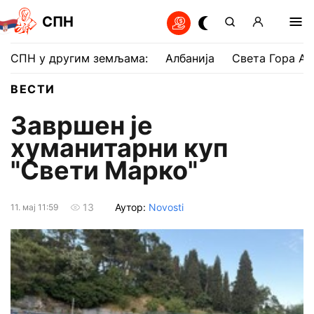
СПН
СПН у другим земљама:
Албанија
Света Гора Ат
ВЕСТИ
Завршен је
хуманитарни куп
"Свети Марко"
Аутор:
Novosti
13
11. мај 11:59