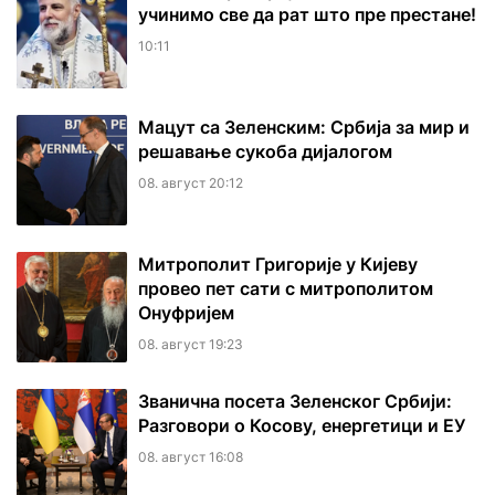
учинимо све да рат што пре престане!
10:11
Мацут са Зеленским: Србија за мир и
решавање сукоба дијалогом
08. август 20:12
Митрополит Григорије у Кијеву
провео пет сати с митрополитом
Онуфријем
08. август 19:23
Званична посета Зеленског Србији:
Разговори о Косову, енергетици и ЕУ
08. август 16:08