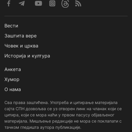
Вести
Заштита вере
Човек и црква
Историја и култура
Анкета
Хумор
О нама
Сва права заштићена. Употреба и цитирање материјала
сајта СПН дозвољва се уз отворен линк на чланак који се
цитира, који се мора наћи у првом пасусу објављеног
материјала. Мишљење редакције не мора се поклапати с
тачком гледишта аутора публикације.