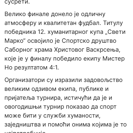
сусрети.
Велико финале донело је одличну
атмосферу и квалитетан фудбал. Титулу
победника 12. хуманитарног купа „Свети
Марко“ освојило је Спортско друштво
Саборног храма Христовог Васкрсења,
које је у финалу победило екипу Мистер
Но резултатом 4:1.
Организатори су изразили задовољство
великим одзивом екипа, публике и
пријатеља турнира, истичући да је и
овогодишњи турнир показао да спорт
може бити у служби хуманости,
заједништва и помоћи онима којима је то