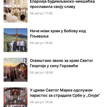
Епархија будимљанско-никшићка
прославила своју славу
06. август 17:56
Ниче нови храм у Бобову код
Пљеваља
06. август 16:56
Освештано звоно за храм Светог
Георгија у селу Горовићи
06. август 16:08
У цркви Светог Марка одслужен
парастос за страдале Србе у „Олуји“
06. август 14:26