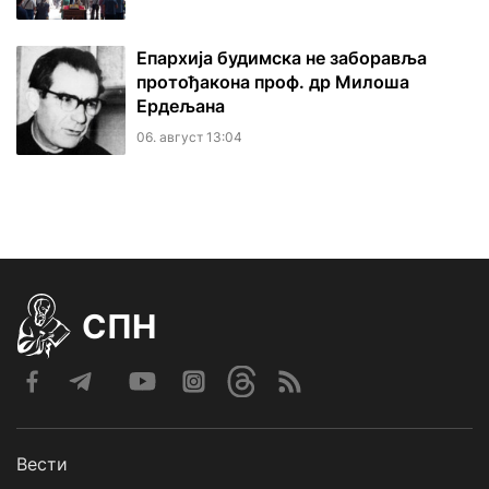
Епархија будимска не заборавља
протођакона проф. др Милоша
Ердељана
06. август 13:04
СПН
Вести