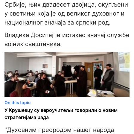
Србије, њих двадесет двојица, окупљени
у светињи која је од великог духовног и
националног значаја за српски род.
Владика Доситеј је истакао значај службе
војних свештеника.
On this topic
У Крушевцу су вероучитељи говорили о новим
стратегијама рада
"Духовним преородом нашег народа