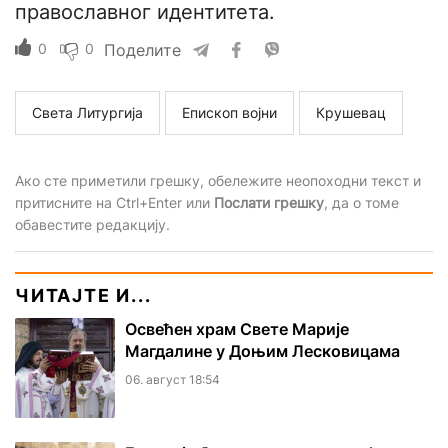
православног идентитета.
0
0
Поделите
Света Литургија
Епископ војни
Крушевац
Ако сте приметили грешку, обележите неопоходни текст и
притисните на Ctrl+Enter или
Послати грешку
, да о томе
обавестите редакцију.
ЧИТАЈТЕ И...
Освећен храм Свете Марије
Магдалине у Доњим Лесковицама
06. август 18:54