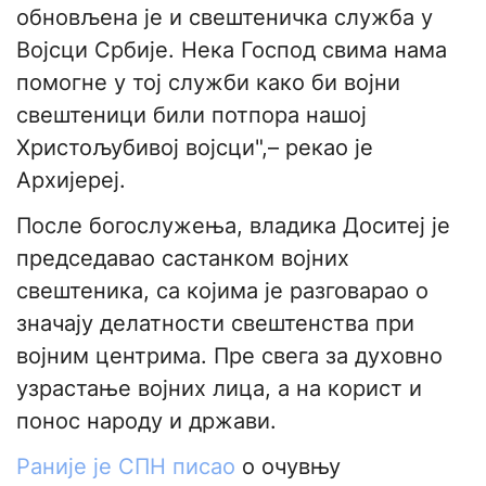
обновљена је и свештеничка служба у
Војсци Србије. Нека Господ свима нама
помогне у тој служби како би војни
свештеници били потпора нашој
Христољубивој војсци",– рекао је
Архијереј.
После богослужења, владика Доситеј је
председавао састанком војних
свештеника, са којима је разговарао о
значају делатности свештенства при
војним центрима. Пре свега за духовно
узрастање војних лица, а на корист и
понос народу и држави.
Раније је СПН писао
о очувњу