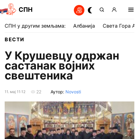
СПН
СПН у другим земљама:
Албанија
Света Гора Ат
ВЕСТИ
У Крушевцу одржан
састанак војних
свештеника
Аутор:
Novosti
22
11. мај 11:12