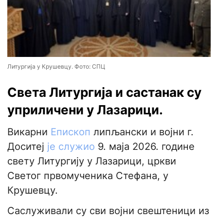
Литургија у Крушевцу. Фото: СПЦ
Света Литургија и састанак су
уприличени у Лазарици.
Викарни
Епископ
липљански и војни г.
Доситеј
је служио
9. маја 2026. године
свету Литургију у Лазарици, цркви
Светог првомученика Стефана, у
Крушевцу.
Саслуживали су сви војни свештеници из